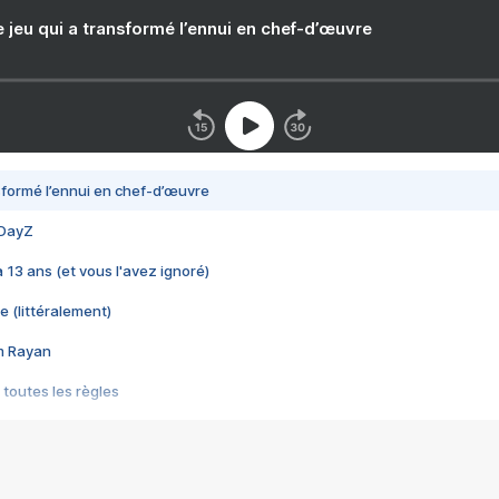
e jeu qui a transformé l’ennui en chef-d’œuvre
nsformé l’ennui en chef-d’œuvre
 DayZ
 a 13 ans (et vous l'avez ignoré)
e (littéralement)
im Rayan
 toutes les règles
s les jeux vidéo
us choquant de Rockstar ? - Le scandale BULLY