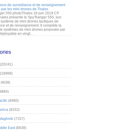
ions de surveillance et de renseignement
 par les mini drones de Thales
er 550 photoThales 18 juin 2019 CP
hales présente le Spy’Ranger 550, son
système de mini drones tactiques de
nce et de renseignement. Il complète la
 systèmes de mini drones proposée par
éployable en vingt...
ories
(20241)
(18989)
14639)
9884)
cific
(8460)
erica
(8252)
 Maghreb
(7157)
iddle East
(6838)