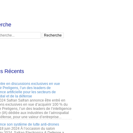
rche
es Récents
ntre en discussions exclusives en vue
r Preligens, l’un des leaders de
gence artificielle pour les secteurs de
tial et de la défense
2024 Safran Safran annonce être entré en
ons exclusives en vue d’acquérir 100 % du
e Preligens, l’un des leaders de l’intelligence
lle (IA) dédiée aux industries de l’aérospatial
défense, pour une valeur d’entreprise...
ance son système de lutte anti-drones
 18 juin 2024 À l’occasion du salon
ry 2024, Safran Electronics & Defense a