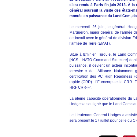
s’est rendu à Paris fin juin 2013. À 
général poursuit la visite des états-m
montée en puissance du Land Com, dont 
Le mercredi 26 juin, le général Hodg
Margueron, major général de l’armée de
de travail avec le général de division E
l’armée de Terre (EMAT).
Situé à Izmir en Turquie, le Land Com
[NCS - NATO Command Structure] dont i
puissance, il devient un acteur incon
terrestre » de l’Alliance. Notamment g
certification des PC High Readiness Fo
rapide (CRR) : l’Eurocorps et le CRR- F
HRF CRR-Fr.
La pleine capacité opérationnelle du 
Hodges a souligné que le Land Com saurai
Le Lieutenant General Hodges a assisté
sera présent le 17 juillet pour celle du C