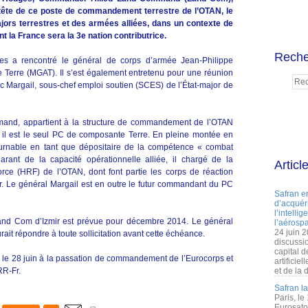
la tête de ce poste de commandement terrestre de l’OTAN, le
ajors terrestres et des armées alliées, dans un contexte de
la France sera la 3e nation contributrice.
Reche
es a rencontré le général de corps d’armée Jean-Philippe
 Terre (MGAT). Il s’est également entretenu pour une réunion
ric Margail, sous-chef emploi soutien (SCES) de l’État-major de
mand, appartient à la structure de commandement de l’OTAN
l est le seul PC de composante Terre. En pleine montée en
tournable en tant que dépositaire de la compétence « combat
arant de la capacité opérationnelle alliée, il chargé de la
Articl
rce (HRF) de l’OTAN, dont font partie les corps de réaction
r. Le général Margail est en outre le futur commandant du PC
Safran e
d’acquéri
l’intelli
Land Com d’Izmir est prévue pour décembre 2014. Le général
l’aérospa
24 juin 
t répondre à toute sollicitation avant cette échéance.
discussi
capital d
 le 28 juin à la passation de commandement de l’Eurocorps et
artificie
RR-Fr.
et de la 
Safran l
Paris, le
Eurosato