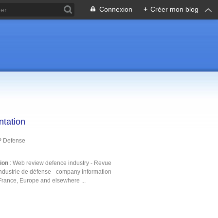
Connexion
+
Créer mon blog
ntation
P Defense
tion
: Web review defence industry - Revue
ndustrie de défense - company information -
France, Europe and elsewhere ...