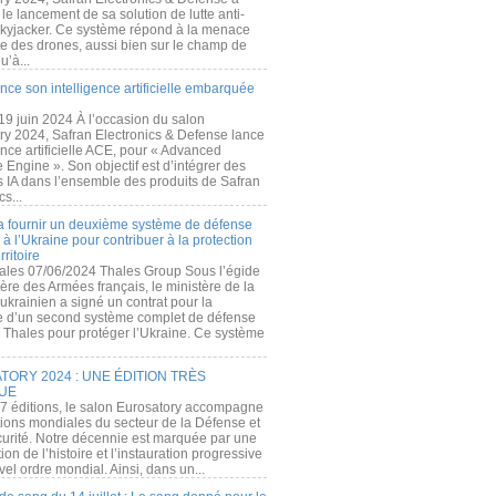
e lancement de sa solution de lutte anti-
kyjacker. Ce système répond à la menace
te des drones, aussi bien sur le champ de
u’à...
nce son intelligence artificielle embarquée
 19 juin 2024 À l’occasion du salon
ry 2024, Safran Electronics & Defense lance
gence artificielle ACE, pour « Advanced
 Engine ». Son objectif est d’intégrer des
s IA dans l’ensemble des produits de Safran
cs...
a fournir un deuxième système de défense
à l’Ukraine pour contribuer à la protection
rritoire
ales 07/06/2024 Thales Group Sous l’égide
ère des Armées français, le ministère de la
ukrainien a signé un contrat pour la
re d’un second système complet de défense
 Thales pour protéger l’Ukraine. Ce système
ORY 2024 : UNE ÉDITION TRÈS
UE
7 éditions, le salon Eurosatory accompagne
tions mondiales du secteur de la Défense et
curité. Notre décennie est marquée par une
ion de l’histoire et l’instauration progressive
el ordre mondial. Ainsi, dans un...