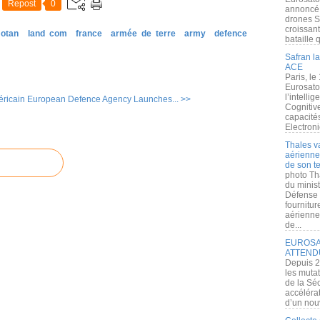
Repost
0
annoncé l
drones S
croissan
 otan
land com
france
armée de terre
army
defence
bataille q
Safran la
ACE
Paris, le
Eurosato
l’intelli
ricain
European Defence Agency Launches... >>
Cognitive
capacité
Electroni
Thales v
aérienne 
de son te
photo Th
du minist
Défense 
fournitu
aérienne
de...
EUROSAT
ATTEND
Depuis 2
les muta
de la Sé
accélérat
d’un nouv