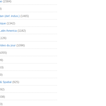
me
(1584)
3)
an (def. indus.)
(1465)
tique
(1342)
Latin America
(1182)
1126)
Video du jour
(1096)
1055)
9)
63)
0)
& Spatial
(925)
92)
838)
3)