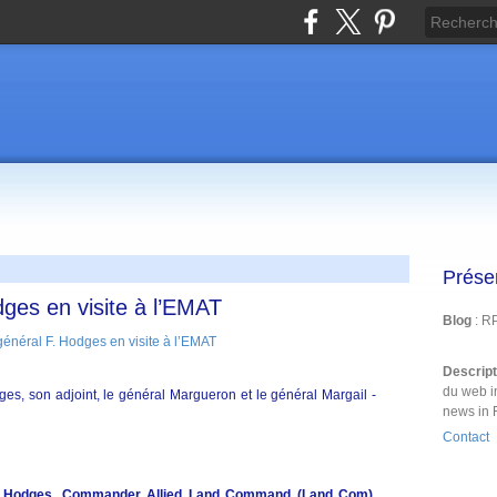
Prése
ges en visite à l’EMAT
Blog
: R
Descrip
du web i
ges, son adjoint, le général Margueron et le général Margail -
news in 
Contact
en Hodges, Commander Allied Land Command (Land Com),