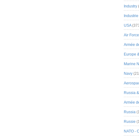
Industry
Industrie
USA
(37
Air Force
Armée de
Europe 
Marine N
Navy
(21
Aerospa
Russia 
Armée de 
Russia
(
Russie
(
NATO - 