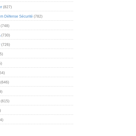
er
(827)
m Défense Sécurité
(782)
(748)
A
(730)
y
(726)
5)
5)
54)
(646)
9)
(615)
)
4)