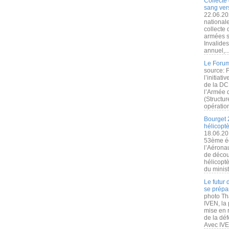
Collecte 
sang vers
22.06.20
nationale
collecte
armées s
Invalide
annuel,..
Le Forum
source: 
l’initiat
de la DC
l’Armée 
(Structur
opération
Bourget 
hélicopt
18.06.20
53ème éd
l’Aérona
de découv
hélicopt
du minist
Le futur
se prépa
photo Th
IVEN, la 
mise en r
de la dé
Avec IVEN