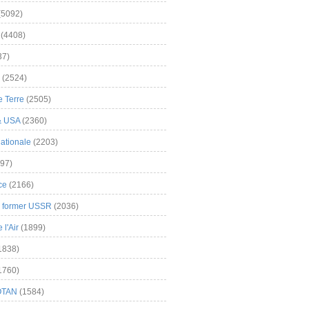
(5092)
(4408)
37)
(2524)
 Terre
(2505)
& USA
(2360)
ationale
(2203)
97)
ce
(2166)
& former USSR
(2036)
l'Air
(1899)
1838)
1760)
OTAN
(1584)