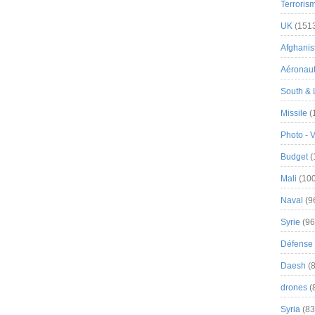
Terroris
UK
(151
Afghanist
Aéronau
South & 
Missile
(
Photo - 
Budget
(
Mali
(100
Naval
(9
Syrie
(96
Défense 
Daesh
(8
drones
(
Syria
(83