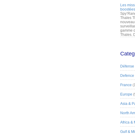
Les miss
boostées
Spy’Rang
Thales T
nouveau 
surveilla
gamme de
Thales. D
Categ
Défense
Defence
France
(
Europe
(
Asia & Pa
North Am
Africa &
Gulf & M