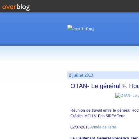
2 juillet 2013
OTAN- Le général F. Hod
Réunion de travail entre le général Hod
Crédits MCH V. Eps SIRPA Terre
02/07/2013
Armée de Terre
Le Lieutenant General Frederick B