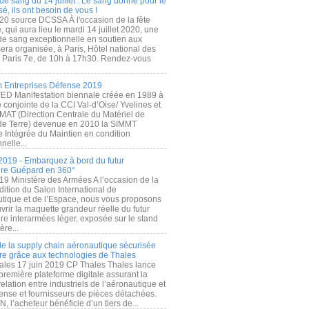
de sang du 14 juillet : Le sang donné pour le
é, ils ont besoin de vous !
20 source DCSSA À l'occasion de la fête
, qui aura lieu le mardi 14 juillet 2020, une
 de sang exceptionnelle en soutien aux
era organisée, à Paris, Hôtel national des
s Paris 7e, de 10h à 17h30. Rendez-vous
.
 Entreprises Défense 2019
FED Manifestation biennale créée en 1989 à
ive conjointe de la CCI Val-d’Oise/ Yvelines et
MAT (Direction Centrale du Matériel de
de Terre) devenue en 2010 la SIMMT
e Intégrée du Maintien en condition
nelle...
2019 - Embarquez à bord du futur
ère Guépard en 360°
19 Ministère des Armées A l’occasion de la
ition du Salon International de
utique et de l’Espace, nous vous proposons
rir la maquette grandeur réelle du futur
ère interarmées léger, exposée sur le stand
ère...
 de la supply chain aéronautique sécurisée
re grâce aux technologies de Thales
ales 17 juin 2019 CP Thales Thales lance
première plateforme digitale assurant la
elation entre industriels de l’aéronautique et
fense et fournisseurs de pièces détachées.
, l’acheteur bénéficie d’un tiers de...