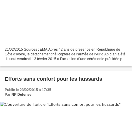
21/02/2015 Sources : EMA Après 42 ans de présence en République de
Côte d’Ivoire, le détachement hélicoptère de l’armée de l’Air d’Abidjan a été
dissout vendredi 13 février 2015 à l’occasion d’une cérémonie présidée par
le colonel Nicolas Chabut, commandant...
Efforts sans confort pour les hussards
Publié le 23/02/2015 à 17:35
Par
RP Defense