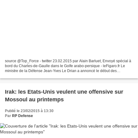
source @Top_Force - twitter 23.02.2015 par Alain Barluet, Envoyé spécial à
bord du Charles-de-Gaulle dans le Golfe arabo-persique - leFigaro.fr Le
ministre de la Défense Jean-Yves Le Drian a annoncé le début des
opérations aériennes contre l'État islamique,...
Irak: les Etats-Unis veulent une offensive sur
Mossoul au printemps
Publié le 23/02/2015 à 13:30
Par
RP Defense