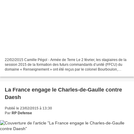
22/02/2015 Camille Pégol - Armée de Terre Le 2 février, les stagiaires de la
session 2015 de la formation des futurs commandants d’unité (FFCU) du
domaine « Renseignement » ont été reçus par le colonel Bourboulon,
directeur de la formation du centre d’enseignement...
La France engage le Charles-de-Gaulle contre
Daesh
Publié le 23/02/2015 à 13:30
Par
RP Defense