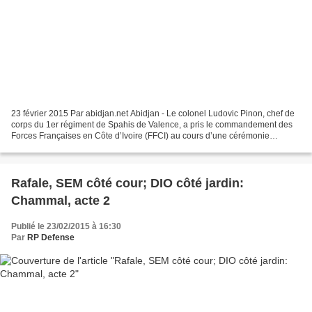
23 février 2015 Par abidjan.net Abidjan - Le colonel Ludovic Pinon, chef de
corps du 1er régiment de Spahis de Valence, a pris le commandement des
Forces Françaises en Côte d’Ivoire (FFCI) au cours d’une cérémonie
militaire sur le camp de Port-Bouët (Abidjan...
Rafale, SEM côté cour; DIO côté jardin:
Chammal, acte 2
Publié le 23/02/2015 à 16:30
Par
RP Defense