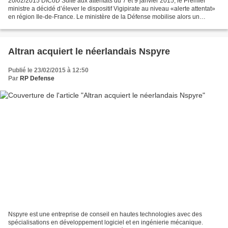
20/02/2015 DICoD Suite aux attentats du 7 et 9 janvier 2015, le Premier
ministre a décidé d’élever le dispositif Vigipirate au niveau «alerte attentat»
en région Ile-de-France. Le ministère de la Défense mobilise alors un
nombre record de soldats, en...
Altran acquiert le néerlandais Nspyre
Publié le 23/02/2015 à 12:50
Par
RP Defense
Nspyre est une entreprise de conseil en hautes technologies avec des
spécialisations en développement logiciel et en ingénierie mécanique.