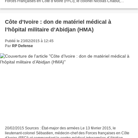
Forces Françaises en Côte d’Ivoire (FFCI), le colonel Nicolas Chabut,
COMFOR des FFCI, a inauguré le poste de commandement...
Côte d’Ivoire : don de matériel médical à
l’hôpital militaire d’Abidjan (HMA)
Publié le 23/02/2015 à 12:45
Par
RP Defense
20/02/2015 Sources : État-major des armées Le 13 février 2015, le
lieutenant-colonel Sébastien, médecin-chef des Forces françaises en Côte