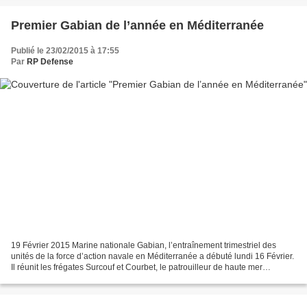
Premier Gabian de l’année en Méditerranée
Publié le 23/02/2015 à 17:55
Par
RP Defense
19 Février 2015 Marine nationale Gabian, l’entraînement trimestriel des
unités de la force d’action navale en Méditerranée a débuté lundi 16 Février.
Il réunit les frégates Surcouf et Courbet, le patrouilleur de haute mer
Commandant Birot, le bâtiment...