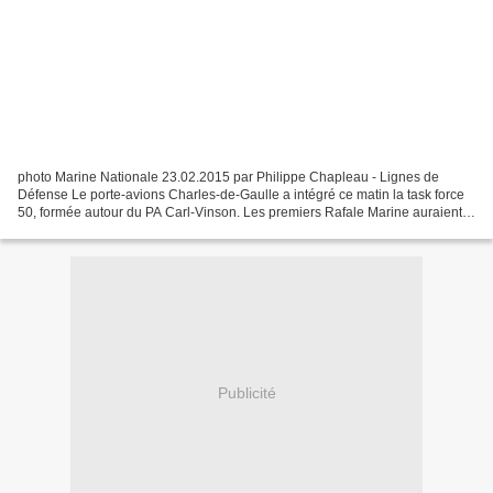
photo Marine Nationale 23.02.2015 par Philippe Chapleau - Lignes de
Défense Le porte-avions Charles-de-Gaulle a intégré ce matin la task force
50, formée autour du PA Carl-Vinson. Les premiers Rafale Marine auraient
décollé en début de matinée du Charles-de-Gaulle,...
Publicité