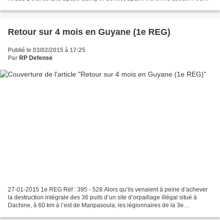
http://bit.ly/11OQ3eu
Retour sur 4 mois en Guyane (1e REG)
Publié le 03/02/2015 à 17:25
Par
RP Defense
27-01-2015 1e REG Réf : 395 - 528 Alors qu’ils venaient à peine d’achever
la destruction intégrale des 36 puits d’un site d’orpaillage illégal situé à
Dachine, à 60 km à l’est de Maripasoula, les légionnaires de la 3e
compagnie tournante du 9e régiment...