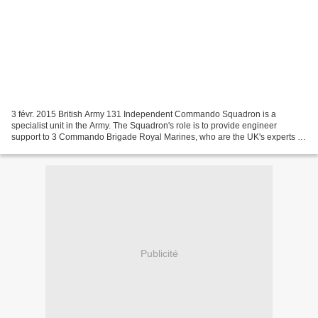
3 févr. 2015 British Army 131 Independent Commando Squadron is a
specialist unit in the Army. The Squadron's role is to provide engineer
support to 3 Commando Brigade Royal Marines, who are the UK's experts in
mountain and cold weather warfare. The Bottom...
Publicité