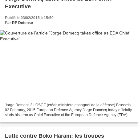
Executive
Publié le 03/02/2015 à 15:50
Par
RP Defense
Jorge Domecq à l’OSCE (crédit ministère espagnol de la défense) Brussels -
02 February, 2015 European Defence Agency Jorge Domecq today officially
starts his term as Chief Executive of the European Defence Agency (EDA).
Mr Domecq, a senior Spanish diplomat,...
Lutte contre Boko Haram: les troupes