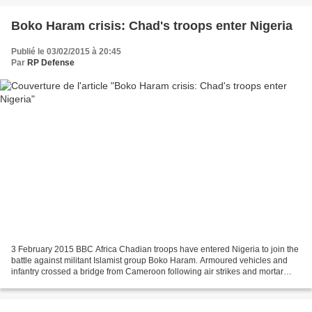
Boko Haram crisis: Chad's troops enter Nigeria
Publié le 03/02/2015 à 20:45
Par
RP Defense
3 February 2015 BBC Africa Chadian troops have entered Nigeria to join the
battle against militant Islamist group Boko Haram. Armoured vehicles and
infantry crossed a bridge from Cameroon following air strikes and mortar
attacks on Boko Haram positions,...