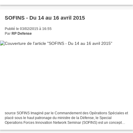
majors et des directions centrales du...
SOFINS - Du 14 au 16 avril 2015
Publié le 03/02/2015 à 16:55
Par
RP Defense
source SOFINS Imaginé par le Commandement des Opérations Spéciales et
placé sous le haut patronage du ministre de la Défense, le Special
Operations Forces Innovation Network Seminar (SOFINS) est un concept
inédit visant à développer une synergie en matière...