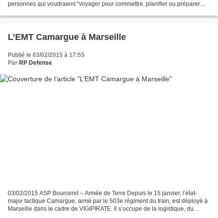
personnes qui voudraient "voyager pour commettre, planifier ou préparer
des actes terroristes". Berlin continue...
L’EMT Camargue à Marseille
Publié le 03/02/2015 à 17:55
Par
RP Defense
03/02/2015 ASP Bourceret – Armée de Terre Depuis le 15 janvier, l’état-
major tactique Camargue, armé par le 503e régiment du train, est déployé à
Marseille dans le cadre de VIGIPIRATE. Il s’occupe de la logistique, du
ravitaillement et de la gestion d’environ...