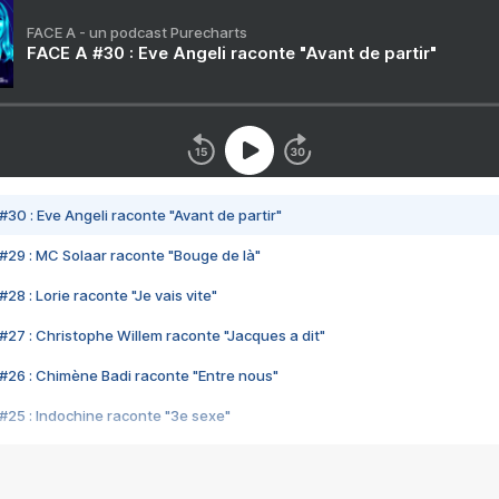
FACE A - un podcast Purecharts
FACE A #30 : Eve Angeli raconte "Avant de partir"
#30 : Eve Angeli raconte "Avant de partir"
#29 : MC Solaar raconte "Bouge de là"
28 : Lorie raconte "Je vais vite"
#27 : Christophe Willem raconte "Jacques a dit"
#26 : Chimène Badi raconte "Entre nous"
#25 : Indochine raconte "3e sexe"
#24 : Zaho raconte "C'est chelou"
#23 : Patrick Bruel raconte "Au café des délices"