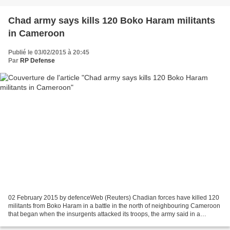
Chad army says kills 120 Boko Haram militants
in Cameroon
Publié le 03/02/2015 à 20:45
Par
RP Defense
02 February 2015 by defenceWeb (Reuters) Chadian forces have killed 120
militants from Boko Haram in a battle in the north of neighbouring Cameroon
that began when the insurgents attacked its troops, the army said in a
statement on Saturday, adding that...