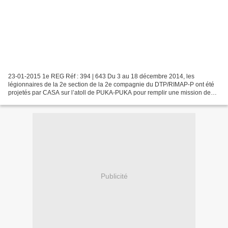
23-01-2015 1e REG Réf : 394 | 643 Du 3 au 18 décembre 2014, les
légionnaires de la 2e section de la 2e compagnie du DTP/RIMAP-P ont été
projetés par CASA sur l’atoll de PUKA-PUKA pour remplir une mission de
souveraineté baptisée « TAAMURA 1 ». Les objectifs...
Publicité