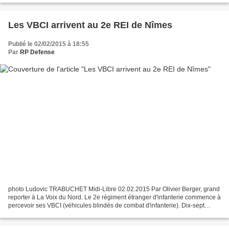
Les VBCI arrivent au 2e REI de Nîmes
Publié le 02/02/2015 à 18:55
Par
RP Defense
photo Ludovic TRABUCHET Midi-Libre 02.02.2015 Par Olivier Berger, grand
reporter à La Voix du Nord. Le 2e régiment étranger d'infanterie commence à
percevoir ses VBCI (véhicules blindés de combat d'infanterie). Dix-sept
d'entre eux sont arrivés à Nîmes...