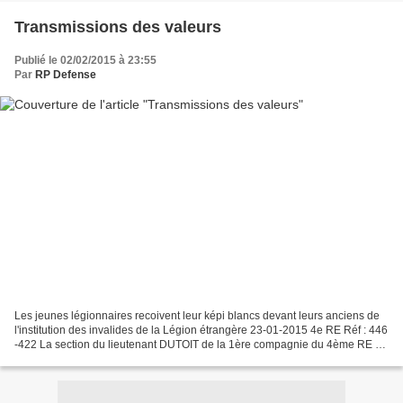
Transmissions des valeurs
Publié le 02/02/2015 à 23:55
Par
RP Defense
Les jeunes légionnaires recoivent leur képi blancs devant leurs anciens de
l'institution des invalides de la Légion étrangère 23-01-2015 4e RE Réf : 446
-422 La section du lieutenant DUTOIT de la 1ère compagnie du 4ème RE a
effectué sa marche Képi Blanc...