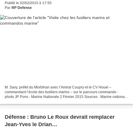
Publié le 02/02/2015 à 17:55
Par
RP Defense
M. Savy, préfet du Morbihan avec l’Amiral Coupry et le CV Houel –
commandant l’école des fusiliers marins – sur le parcours commando -
photo JP Pons - Marine Nationale 2 Février 2015 Sources : Marine nationale
Le 30 janvier 2015, le contre-amiral Olivier...
Défense : Bruno Le Roux devrait remplacer
Jean-Yves le Drian…