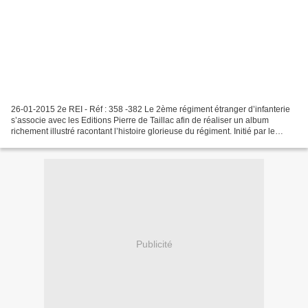
26-01-2015 2e REI - Réf : 358 -382 Le 2ème régiment étranger d’infanterie
s’associe avec les Editions Pierre de Taillac afin de réaliser un album
richement illustré racontant l’histoire glorieuse du régiment. Initié par le
Colonel OZANNE, Chef de Corps...
Publicité