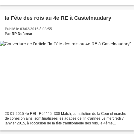
puis le Salon accueillera le Grand...
la Fête des rois au 4e RE à Castelnaudary
Publié le 03/02/2015 à 08:55
Par
RP Defense
23-01-2015 4e REI - Réf 445 -338 Match, constitution de la Cour et marche
de cohésion ainsi sont finalisées les agapes de fin d'année Le mercredi 7
janvier 2015, à l'occasion de la fête traditionnelle des rois, le 4ème
Régiment étranger a remonté le temps...