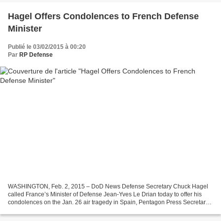
Hagel Offers Condolences to French Defense
Minister
Publié le 03/02/2015 à 00:20
Par
RP Defense
WASHINGTON, Feb. 2, 2015 – DoD News Defense Secretary Chuck Hagel
called France’s Minister of Defense Jean-Yves Le Drian today to offer his
condolences on the Jan. 26 air tragedy in Spain, Pentagon Press Secretary
Navy Rear Adm. John Kirby said in a statement...