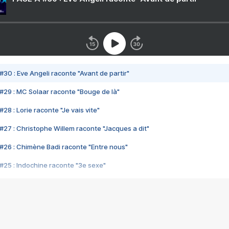
#30 : Eve Angeli raconte "Avant de partir"
#29 : MC Solaar raconte "Bouge de là"
28 : Lorie raconte "Je vais vite"
#27 : Christophe Willem raconte "Jacques a dit"
#26 : Chimène Badi raconte "Entre nous"
#25 : Indochine raconte "3e sexe"
#24 : Zaho raconte "C'est chelou"
#23 : Patrick Bruel raconte "Au café des délices"
#22 : Kyo raconte "Le chemin"