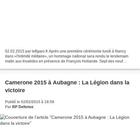
02.02.2015 par lefigaro.fr Après une première cérémonie lundi à Nancy
dans «l'intimité militaire», un hommage national sera rendu le lendemain
matin aux Invalides en présence de François Hollande. Sept des neuf
militaires y étaient affectés. Une cérémonie...
Camerone 2015 à Aubagne : La Légion dans la
victoire
Publié le 02/02/2015 à 18:56
Par
RP Defense