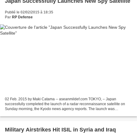
Japan Successfully Launches New Spy Satellite
Publié le 02/02/2015 à 18:35
Par
RP Defense
02 Feb. 2015 by Maki Catama -- aseanmildef.com TOKYO, – Japan
successfully completed the launch of a radar reconnaissance satellite on
Sunday morning, the Kyodo news agency reports. The launch was
performed from the Tanegashima Space Center in the Kagoshima...
Military Airstrikes Hit ISIL in Syria and Iraq