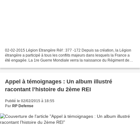
02-02-2015 Légion Etrangère Réf : 377 -172 Depuis sa création, la Légion
étrangère a participé à tous les conflits majeurs dans lesquels la France a
été engagée. La 1re Guerre Mondiale verra la naissance du Régiment de
Marche de la Légion étrangère (RMLE)...
Appel à témoignages : Un album illustré
racontant l’histoire du 2ème REI
Publié le 02/02/2015 à 18:55
Par
RP Defense