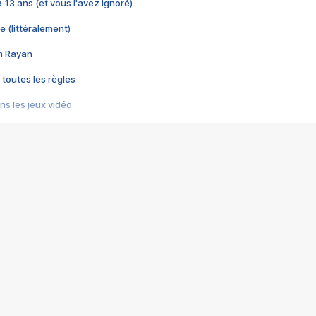
 a 13 ans (et vous l'avez ignoré)
e (littéralement)
im Rayan
 toutes les règles
s les jeux vidéo
us choquant de Rockstar ? - Le scandale BULLY
e plus moche de Steam
du RÊVE tourne au CAUCHEMAR
pendant 8 heures
it… à tort
umiliés par un jeu vidéo
ire - Final Fantasy 8
ti un empire - Age of Empires