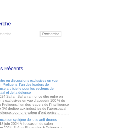
rche
es Récents
ntre en discussions exclusives en vue
r Preligens, l’un des leaders de
gence artificielle pour les secteurs de
tial et de la défense
2024 Safran Safran annonce être entré en
ons exclusives en vue d’acquérir 100 % du
e Preligens, l’un des leaders de l’intelligence
lle (IA) dédiée aux industries de l’aérospatial
défense, pour une valeur d’entreprise...
ance son système de lutte anti-drones
 18 juin 2024 À l’occasion du salon
ry 2024, Safran Electronics & Defense a