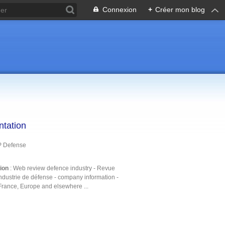
Connexion
+
Créer mon blog
ntation
P Defense
tion
: Web review defence industry - Revue
ndustrie de défense - company information -
France, Europe and elsewhere ...