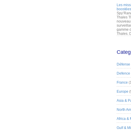
Les miss
boostées
Spy’Rang
Thales T
nouveau 
surveilla
gamme de
Thales. D
Categ
Défense
Defence
France
(
Europe
(
Asia & Pa
North Am
Africa &
Gulf & M