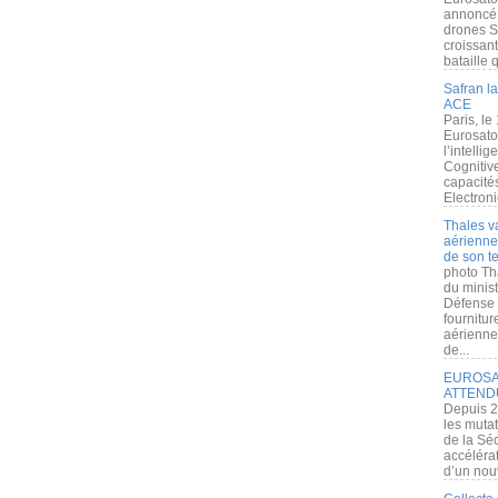
annoncé l
drones S
croissan
bataille q
Safran la
ACE
Paris, le
Eurosato
l’intelli
Cognitive
capacité
Electroni
Thales v
aérienne 
de son te
photo Th
du minist
Défense 
fournitu
aérienne
de...
EUROSAT
ATTEND
Depuis 2
les muta
de la Sé
accélérat
d’un nouv