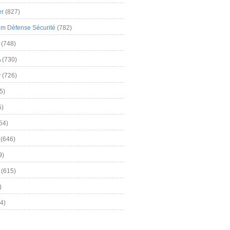
er
(827)
m Défense Sécurité
(782)
(748)
A
(730)
y
(726)
5)
5)
54)
(646)
9)
(615)
)
4)