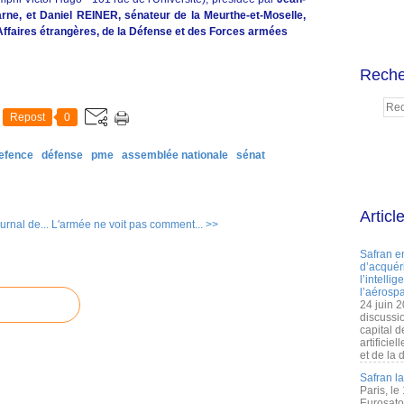
ne, et Daniel REINER, sénateur de la Meurthe-et-Moselle,
ffaires étrangères, de la Défense et des Forces armées
Reche
Repost
0
efence
défense
pme
assemblée nationale
sénat
Articl
rnal de...
L'armée ne voit pas comment... >>
Safran e
d’acquéri
l’intelli
l’aérospa
24 juin 
discussi
capital d
artificie
et de la 
Safran l
Paris, le
Eurosato