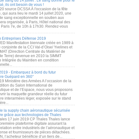
de sang du 14 juillet : Le sang donné pour le
é, ils ont besoin de vous !
20 source DCSSA À l'occasion de la fête
, qui aura lieu le mardi 14 juillet 2020, une
 de sang exceptionnelle en soutien aux
era organisée, à Paris, Hôtel national des
s Paris 7e, de 10h à 17h30. Rendez-vous
.
 Entreprises Défense 2019
FED Manifestation biennale créée en 1989 à
ive conjointe de la CCI Val-d’Oise/ Yvelines et
MAT (Direction Centrale du Matériel de
de Terre) devenue en 2010 la SIMMT
e Intégrée du Maintien en condition
nelle...
2019 - Embarquez à bord du futur
ère Guépard en 360°
19 Ministère des Armées A l’occasion de la
ition du Salon International de
utique et de l’Espace, nous vous proposons
rir la maquette grandeur réelle du futur
ère interarmées léger, exposée sur le stand
ère...
 de la supply chain aéronautique sécurisée
re grâce aux technologies de Thales
ales 17 juin 2019 CP Thales Thales lance
première plateforme digitale assurant la
elation entre industriels de l’aéronautique et
fense et fournisseurs de pièces détachées.
, l’acheteur bénéficie d’un tiers de...