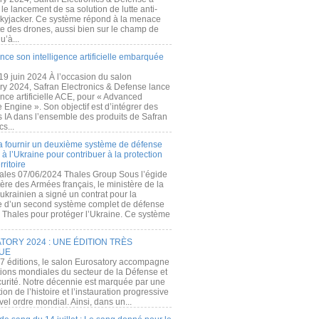
e lancement de sa solution de lutte anti-
kyjacker. Ce système répond à la menace
te des drones, aussi bien sur le champ de
u’à...
nce son intelligence artificielle embarquée
 19 juin 2024 À l’occasion du salon
ry 2024, Safran Electronics & Defense lance
gence artificielle ACE, pour « Advanced
 Engine ». Son objectif est d’intégrer des
s IA dans l’ensemble des produits de Safran
cs...
a fournir un deuxième système de défense
à l’Ukraine pour contribuer à la protection
rritoire
ales 07/06/2024 Thales Group Sous l’égide
ère des Armées français, le ministère de la
ukrainien a signé un contrat pour la
re d’un second système complet de défense
 Thales pour protéger l’Ukraine. Ce système
ORY 2024 : UNE ÉDITION TRÈS
UE
7 éditions, le salon Eurosatory accompagne
tions mondiales du secteur de la Défense et
curité. Notre décennie est marquée par une
ion de l’histoire et l’instauration progressive
el ordre mondial. Ainsi, dans un...