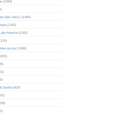
me
(1584)
3)
an (def. indus.)
(1465)
tique
(1342)
Latin America
(1182)
1126)
Video du jour
(1096)
1055)
9)
63)
0)
& Spatial
(925)
92)
838)
3)