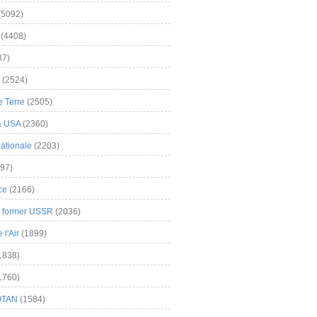
(5092)
(4408)
37)
(2524)
 Terre
(2505)
& USA
(2360)
ationale
(2203)
97)
ce
(2166)
& former USSR
(2036)
l'Air
(1899)
1838)
1760)
OTAN
(1584)