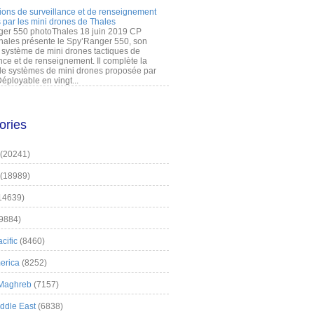
ions de surveillance et de renseignement
 par les mini drones de Thales
er 550 photoThales 18 juin 2019 CP
hales présente le Spy’Ranger 550, son
système de mini drones tactiques de
nce et de renseignement. Il complète la
 systèmes de mini drones proposée par
éployable en vingt...
ories
(20241)
(18989)
14639)
9884)
cific
(8460)
erica
(8252)
 Maghreb
(7157)
iddle East
(6838)