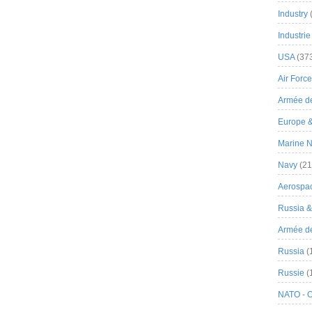
Industry
Industrie
USA
(37
Air Force
Armée de
Europe 
Marine N
Navy
(21
Aerospa
Russia 
Armée de 
Russia
(
Russie
(
NATO - 