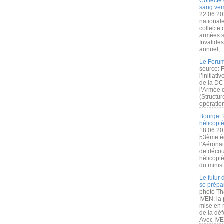
Collecte 
sang vers
22.06.20
nationale
collecte
armées s
Invalide
annuel,..
Le Forum
source: 
l’initiat
de la DC
l’Armée 
(Structur
opération
Bourget 
hélicopt
18.06.20
53ème éd
l’Aérona
de découv
hélicopt
du minist
Le futur
se prépa
photo Th
IVEN, la 
mise en r
de la dé
Avec IVEN