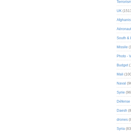
Terroris
UK
(151
Afghanist
Aéronau
South & 
Missile
(
Photo - 
Budget
(
Mali
(100
Naval
(9
Syrie
(96
Défense 
Daesh
(8
drones
(
Syria
(83