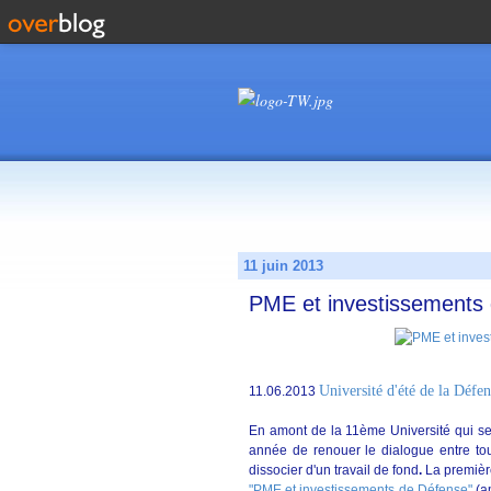
11 juin 2013
PME et investissements d
Université d'été de la Défen
11.06.2013
En amont de la 11ème Université qui se 
année de renouer le dialogue entre tous
dissocier d'un travail de fond
.
La premièr
"PME et investissements de Défense"
(am