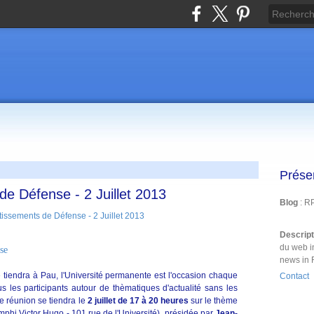
Prése
e Défense - 2 Juillet 2013
Blog
: R
Descrip
du web i
se
news in 
tiendra à Pau, l'Université permanente est l'occasion chaque
Contact
 les participants autour de thèmatiques d'actualité sans les
e réunion se tiendra le
2 juillet
de 17 à 20 heures
sur le thème
phi Victor Hugo - 101 rue de l'Université), présidée par
Jean-