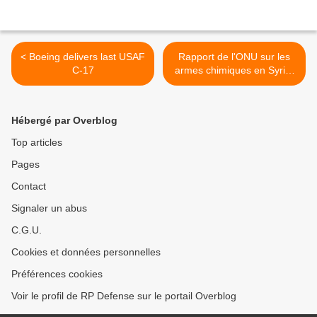
< Boeing delivers last USAF
Rapport de l'ONU sur les
C-17
armes chimiques en Syrie:
l'essentiel sera dans le
détail >
Hébergé par Overblog
Top articles
Pages
Contact
Signaler un abus
C.G.U.
Cookies et données personnelles
Préférences cookies
Voir le profil de RP Defense sur le portail Overblog