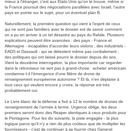
mieux à l'étranger, c'est aux Etats-Unis qu'on le trouve, même si
la France poursuit des négociations parallèles avec Israël, l'autre
pays en pointe sur le sujet, pour un éventuel plan B.
Naturellement, la première question qui vient à l'esprit de ceux
qui ne sont pas familiers avec le dossier est de savoir comment
on a pu en arriver à un tel désastre au pays du Rafale. Plusieurs
explications peuvent être avancées : des pays - France et
Allemagne - incapables d'accorder leurs violons ; des industriels -
EADS et Dassault - qui se détestent même pas cordialement ;
des politiques qui ont laissé pourrir le dossier depuis dix ans.
Vient la deuxième interrogation, la plus importante car regarder
dans le rétroviseur ne sert pas à grand-chose : acheter américain
condamne-t-il l'émergence d'une filière de drone de
renseignement européenne autonome ? Et là, n'en déplaise à
tous ceux qui veulent encore y croire, la réponse est très
probablement oui.
Le Livre blanc de la défense a fixé à 12 le nombre de drones de
renseignement de l'armée à terme. Urgence oblige, les deux
premiers seront donc des Reaper identiques à ceux produits pour
le Pentagone. Pour les dix suivants, la piste engagée - la plus
logique parce qu'il n'y a rien de plus coûteux que de multiplier les
fournisseurs - c'est de continuer à se fournir chez General