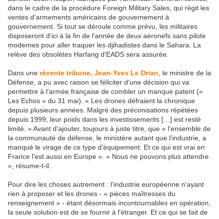
dans le cadre de la procédure Foreign Military Sales, qui régit les
ventes d'armements américains de gouvernement à
gouvernement. Si tout se déroule comme prévu, les militaires
disposeront d'ici à la fin de l'année de deux aéronefs sans pilote
modernes pour aller traquer les djihadistes dans le Sahara. La
relève des obsolètes Harfang d'EADS sera assurée.
Dans une
récente tribune, Jean-Yves Le Drian
, le ministre de la
Défense, a pu avec raison se féliciter d'une décision qui va
permettre à l'armée française de combler un manque patent («
Les Echos » du 31 mai). « Les drones défraient la chronique
depuis plusieurs années. Malgré des préconisations répétées
depuis 1999, leur poids dans les investissements […] est resté
limité. » Avant d'ajouter, toujours à juste titre, que « l'ensemble de
la communauté de défense, le ministère autant que l'industrie, a
manqué le virage de ce type d'équipement. Et ce qui est vrai en
France l'est aussi en Europe ». « Nous ne pouvons plus attendre
», résume-t-il.
Pour dire les choses autrement : l'industrie européenne n'ayant
rien à proposer et les drones - « pièces maîtresses du
renseignement » - étant désormais incontournables en opération,
la seule solution est de se fournir à l'étranger. Et ce qui se fait de