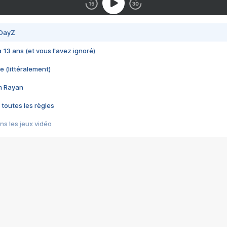
 DayZ
 a 13 ans (et vous l'avez ignoré)
e (littéralement)
im Rayan
 toutes les règles
s les jeux vidéo
us choquant de Rockstar ? - Le scandale BULLY
e plus moche de Steam
du RÊVE tourne au CAUCHEMAR
pendant 8 heures
it… à tort