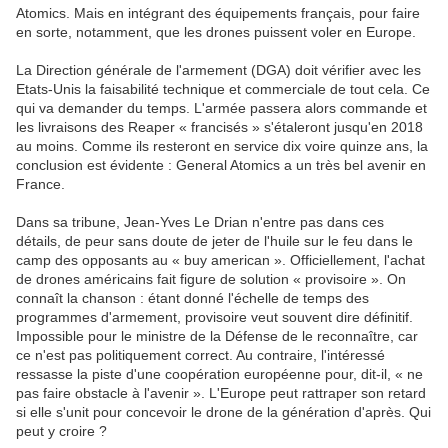
Atomics. Mais en intégrant des équipements français, pour faire
en sorte, notamment, que les drones puissent voler en Europe.
La Direction générale de l'armement (DGA) doit vérifier avec les
Etats-Unis la faisabilité technique et commerciale de tout cela. Ce
qui va demander du temps. L'armée passera alors commande et
les livraisons des Reaper « francisés » s'étaleront jusqu'en 2018
au moins. Comme ils resteront en service dix voire quinze ans, la
conclusion est évidente : General Atomics a un très bel avenir en
France.
Dans sa tribune, Jean-Yves Le Drian n'entre pas dans ces
détails, de peur sans doute de jeter de l'huile sur le feu dans le
camp des opposants au « buy american ». Officiellement, l'achat
de drones américains fait figure de solution « provisoire ». On
connaît la chanson : étant donné l'échelle de temps des
programmes d'armement, provisoire veut souvent dire définitif.
Impossible pour le ministre de la Défense de le reconnaître, car
ce n'est pas politiquement correct. Au contraire, l'intéressé
ressasse la piste d'une coopération européenne pour, dit-il, « ne
pas faire obstacle à l'avenir ». L'Europe peut rattraper son retard
si elle s'unit pour concevoir le drone de la génération d'après. Qui
peut y croire ?