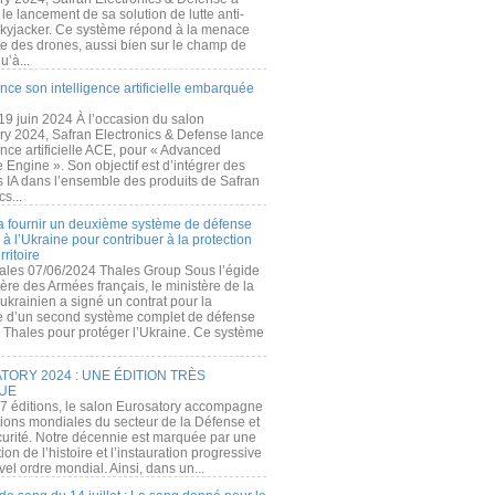
e lancement de sa solution de lutte anti-
kyjacker. Ce système répond à la menace
te des drones, aussi bien sur le champ de
u’à...
nce son intelligence artificielle embarquée
 19 juin 2024 À l’occasion du salon
ry 2024, Safran Electronics & Defense lance
gence artificielle ACE, pour « Advanced
 Engine ». Son objectif est d’intégrer des
s IA dans l’ensemble des produits de Safran
cs...
a fournir un deuxième système de défense
à l’Ukraine pour contribuer à la protection
rritoire
ales 07/06/2024 Thales Group Sous l’égide
ère des Armées français, le ministère de la
ukrainien a signé un contrat pour la
re d’un second système complet de défense
 Thales pour protéger l’Ukraine. Ce système
ORY 2024 : UNE ÉDITION TRÈS
UE
7 éditions, le salon Eurosatory accompagne
tions mondiales du secteur de la Défense et
curité. Notre décennie est marquée par une
ion de l’histoire et l’instauration progressive
el ordre mondial. Ainsi, dans un...