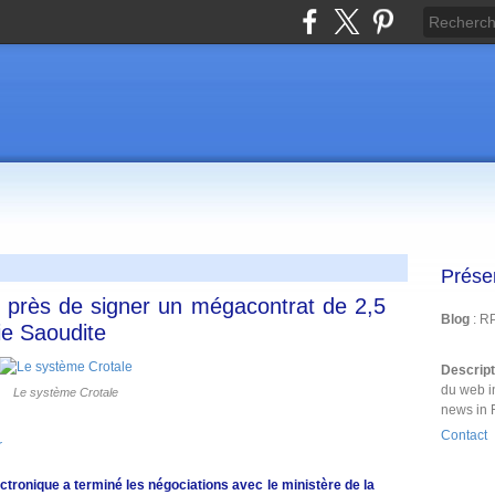
Prése
t près de signer un mégacontrat de 2,5
Blog
: R
ie Saoudite
Descrip
du web i
Le système Crotale
news in 
Contact
r
ctronique a terminé les négociations avec le ministère de la