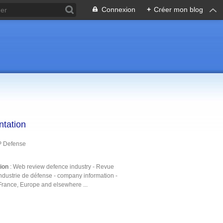
Connexion
+
Créer mon blog
ntation
P Defense
tion
: Web review defence industry - Revue
ndustrie de défense - company information -
France, Europe and elsewhere ...