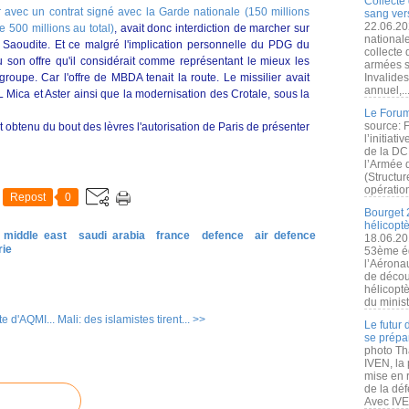
Collecte 
r avec un contrat signé avec la Garde nationale (150 millions
sang vers
22.06.20
e 500 millions au total)
, avait donc interdiction de marcher sur
nationale
 Saoudite. Et ce malgré l'implication personnelle du PDG du
collecte
du son offre qu'il considérait comme représentant le mieux les
armées s
groupe. Car l'offre de MBDA tenait la route. Le missilier avait
Invalide
annuel,..
Mica et Aster ainsi que la modernisation des Crotale, sous la
Le Forum
source: 
 obtenu du bout des lèvres l'autorisation de Paris de présenter
l’initiat
de la DC
l’Armée 
(Structur
opération
Repost
0
Bourget 
hélicopt
 middle east
saudi arabia
france
defence
air defence
18.06.20
rie
53ème éd
l’Aérona
de découv
hélicopt
du minist
te d'AQMI...
Mali: des islamistes tirent... >>
Le futur
se prépa
photo Th
IVEN, la 
mise en r
de la dé
Avec IVEN