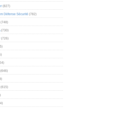
er
(827)
m Défense Sécurité
(782)
(748)
A
(730)
y
(726)
5)
5)
54)
(646)
9)
(615)
)
4)