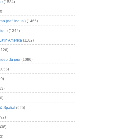
me
(1584)
3)
an (def. indus.)
(1465)
tique
(1342)
Latin America
(1182)
1126)
Video du jour
(1096)
1055)
9)
63)
0)
& Spatial
(925)
92)
838)
3)