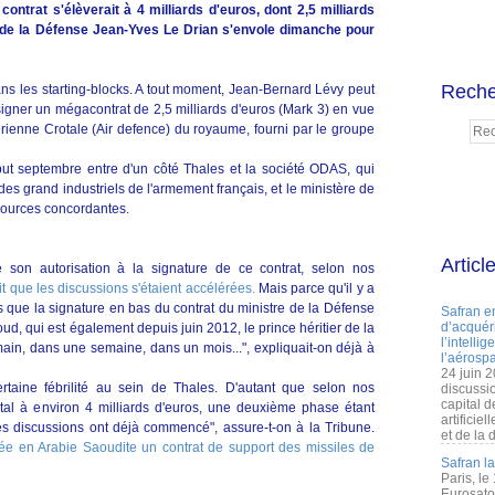
ontrat s'élèverait à 4 milliards d'euros, dont 2,5 milliards
e de la Défense Jean-Yves Le Drian s'envole dimanche pour
Reche
ns les starting-blocks. A tout moment, Jean-Bernard Lévy peut
signer un mégacontrat de 2,5 milliards d'euros (Mark 3) en vue
ienne Crotale (Air defence) du royaume, fourni par le groupe
ut septembre entre d'un côté Thales et la société ODAS, qui
es grand industriels de l'armement français, et le ministère de
sources concordantes.
Articl
son autorisation à la signature de ce contrat, selon nos
it que les discussions s'étaient accélérées.
Mais parce qu'il y a
s que la signature en bas du contrat du ministre de la Défense
Safran e
d’acquéri
, qui est également depuis juin 2012, le prince héritier de la
l’intelli
main, dans une semaine, dans un mois...", expliquait-on déjà à
l’aérospa
24 juin 
certaine fébrilité au sein de Thales. D'autant que selon nos
discussi
capital d
 total à environ 4 milliards d'euros, une deuxième phase étant
artificie
Les discussions ont déjà commencé", assure-t-on à la Tribune.
et de la 
ée en Arabie Saoudite un contrat de support des missiles de
Safran l
Paris, le
Eurosato