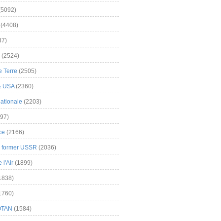
(5092)
(4408)
37)
(2524)
 Terre
(2505)
& USA
(2360)
ationale
(2203)
97)
ce
(2166)
& former USSR
(2036)
l'Air
(1899)
1838)
1760)
OTAN
(1584)