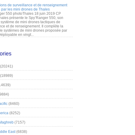
ions de surveillance et de renseignement
 par les mini drones de Thales
er 550 photoThales 18 juin 2019 CP
hales présente le Spy’Ranger 550, son
système de mini drones tactiques de
nce et de renseignement. Il complète la
 systèmes de mini drones proposée par
éployable en vingt...
ories
(20241)
(18989)
14639)
9884)
cific
(8460)
erica
(8252)
 Maghreb
(7157)
iddle East
(6838)