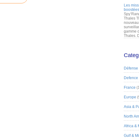
Les miss
boostées
Spy’Rang
Thales T
nouveau 
surveilla
gamme de
Thales. D
Categ
Défense
Defence
France
(
Europe
(
Asia & Pa
North Am
Africa &
Gulf & M