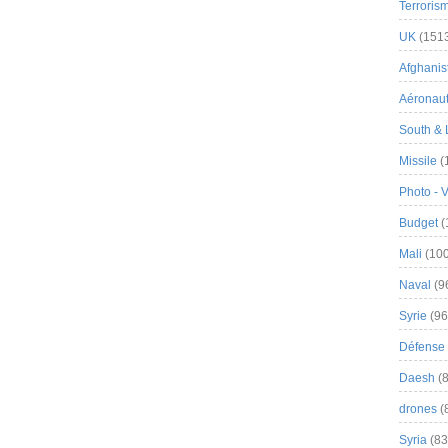
Terroris
UK
(151
Afghanist
Aéronau
South & 
Missile
(
Photo - 
Budget
(
Mali
(100
Naval
(9
Syrie
(96
Défense 
Daesh
(8
drones
(
Syria
(83