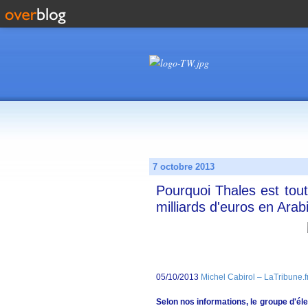
7 octobre 2013
Pourquoi Thales est tou
milliards d'euros en Arab
05/10/2013
Michel Cabirol – LaTribune.f
Selon nos informations, le groupe d'éle