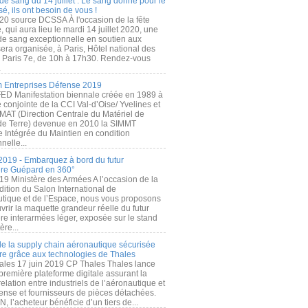
de sang du 14 juillet : Le sang donné pour le
é, ils ont besoin de vous !
20 source DCSSA À l'occasion de la fête
, qui aura lieu le mardi 14 juillet 2020, une
 de sang exceptionnelle en soutien aux
era organisée, à Paris, Hôtel national des
s Paris 7e, de 10h à 17h30. Rendez-vous
.
 Entreprises Défense 2019
FED Manifestation biennale créée en 1989 à
ive conjointe de la CCI Val-d’Oise/ Yvelines et
MAT (Direction Centrale du Matériel de
de Terre) devenue en 2010 la SIMMT
e Intégrée du Maintien en condition
nelle...
2019 - Embarquez à bord du futur
ère Guépard en 360°
19 Ministère des Armées A l’occasion de la
ition du Salon International de
utique et de l’Espace, nous vous proposons
rir la maquette grandeur réelle du futur
ère interarmées léger, exposée sur le stand
ère...
 de la supply chain aéronautique sécurisée
re grâce aux technologies de Thales
ales 17 juin 2019 CP Thales Thales lance
première plateforme digitale assurant la
elation entre industriels de l’aéronautique et
fense et fournisseurs de pièces détachées.
, l’acheteur bénéficie d’un tiers de...