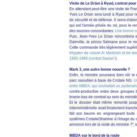
Visite de Le Drian à Ryad, contrat po
En attendant peut-être une visite de Fra
Yves Le Drian sera lundi à Ryad pour r
de sécurité et de défense. Il verra d'abo
qui est l'armée privée du roi, pour le 
des sources concordantes.
Une bonne no
Puis, Jean-Yves Le Drian rencontrera 
Dainville, le prince Salmane pour le r
Cette commande très légèrement supérie
frégates de classe Al Medinah et de deu
1985-1986 (contrat Sawari I)
.
Mark 3, une autre bonne nouvelle ?
Enfin, le ministre poussera bien sûr l
parc saoudien à base de Crotale NG.
Un
entre MBDA, qui souhaitait un partenari
contre-productive entre deux groupes t
branle-bas de combat au sein du ministè
Et le dossier était même remonté jusq
interministérielle avait finalement tranch
fait son beurre en engrangeant toute 
systèmes Crotale/Shahine à l'image du c
annonce lors de la visite du ministre ?"
, 
MBDA sur le bord de la route