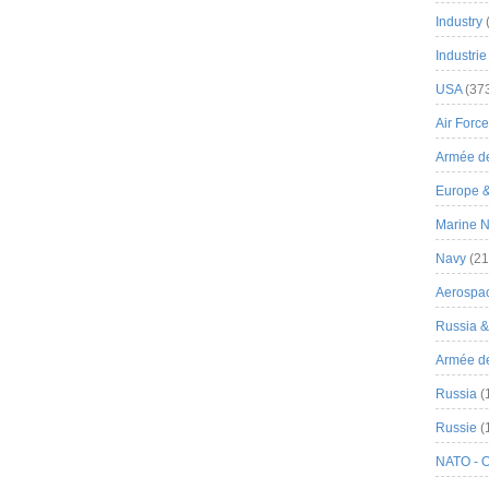
Industry
Industrie
USA
(37
Air Force
Armée de
Europe 
Marine N
Navy
(21
Aerospa
Russia 
Armée de 
Russia
(
Russie
(
NATO - 