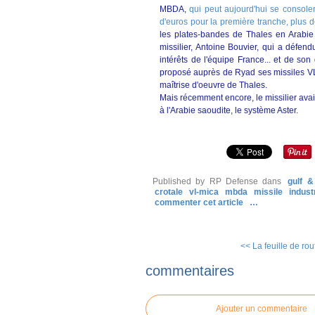
MBDA,
qui peut aujourd'hui se console
d'euros pour la première tranche, plus d
les plates-bandes de Thales en Arabie
missilier, Antoine Bouvier, qui a défen
intérêts de l'équipe France... et de son 
proposé auprès de Ryad ses missiles VL 
maîtrise d'oeuvre de Thales.
Mais récemment encore, le missilier avait
à l'Arabie saoudite, le système Aster.
Published by RP Defense
dans
gulf &
crotale
vl-mica
mbda
missile
indust
commenter cet article
…
<< La feuille de rou
commentaires
Ajouter un commentaire