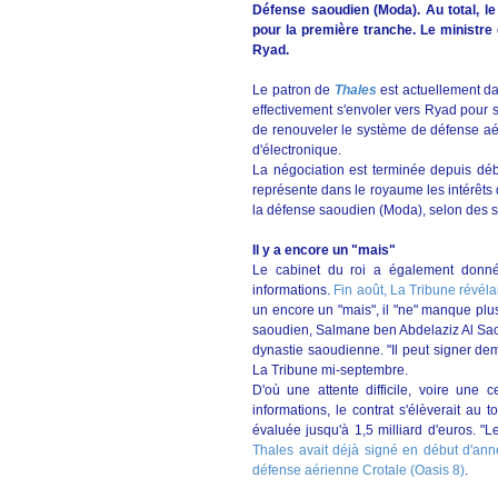
Défense saoudien (Moda). Au total, le c
pour la première tranche. Le ministr
Ryad.
Le patron de
Thales
est actuellement da
effectivement s'envoler vers Ryad pour 
de renouveler le système de défense aér
d'électronique.
La négociation est terminée depuis déb
représente dans le royaume les intérêts d
la défense saoudien (Moda), selon des 
Il y a encore un "mais"
Le cabinet du roi a également donné 
informations.
Fin août, La Tribune révéla
un encore un "mais", il "ne" manque plu
saoudien, Salmane ben Abdelaziz Al Saoud
dynastie saoudienne. "Il peut signer de
La Tribune mi-septembre.
D'où une attente difficile, voire une 
informations, le contrat s'élèverait au
évaluée jusqu'à 1,5 milliard d'euros. "
Thales avait déjà signé en début d'ann
défense aérienne Crotale (Oasis 8)
.