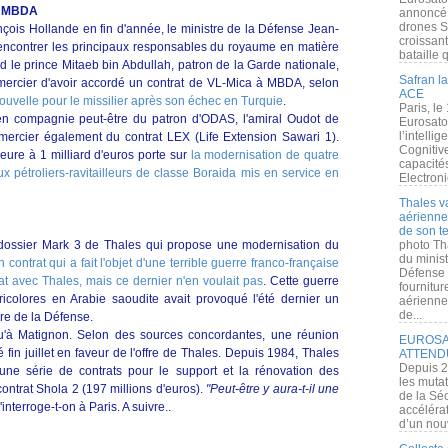
ur MBDA
annoncé l
drones S
nçois Hollande en fin d'année, le ministre de la Défense Jean-
croissan
encontrer les principaux responsables du royaume en matière
bataille q
rd le prince Mitaeb bin Abdullah, patron de la Garde nationale,
Safran la
remercier d'avoir accordé un contrat de VL-Mica à MBDA, selon
ACE
uvelle pour le missilier après son échec en Turquie
.
Paris, le
en compagnie peut-être du patron d'ODAS, l'amiral Oudot de
Eurosato
l’intelli
emercier également du contrat LEX (Life Extension Sawari 1).
Cognitive
ure à 1 milliard d'euros porte sur
la modernisation de quatre
capacité
x pétroliers-ravitailleurs de classe Boraida mis en service en
Electroni
Thales v
aérienne 
de son te
e dossier Mark 3 de Thales qui propose une modernisation du
photo Th
du minist
 contrat qui a fait l'objet d'une terrible guerre franco-française
Défense 
at avec Thales, mais ce dernier n'en voulait pas
. Cette guerre
fournitu
ricolores en Arabie saoudite avait provoqué l'été dernier un
aérienne
de...
re de la Défense.
u'à Matignon. Selon des sources concordantes, une réunion
EUROSAT
é fin juillet en faveur de l'offre de Thales. Depuis 1984, Thales
ATTEND
Depuis 2
une série de contrats pour le support et la rénovation des
les muta
ontrat Shola 2 (197 millions d'euros).
"Peut-être y aura-t-il une
de la Sé
s'interroge-t-on à Paris. A suivre..
accélérat
d’un nouv