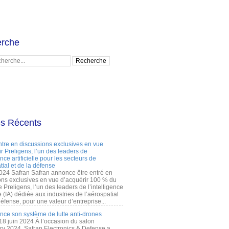
rche
es Récents
ntre en discussions exclusives en vue
r Preligens, l’un des leaders de
gence artificielle pour les secteurs de
tial et de la défense
2024 Safran Safran annonce être entré en
ons exclusives en vue d’acquérir 100 % du
e Preligens, l’un des leaders de l’intelligence
lle (IA) dédiée aux industries de l’aérospatial
défense, pour une valeur d’entreprise...
ance son système de lutte anti-drones
 18 juin 2024 À l’occasion du salon
ry 2024, Safran Electronics & Defense a