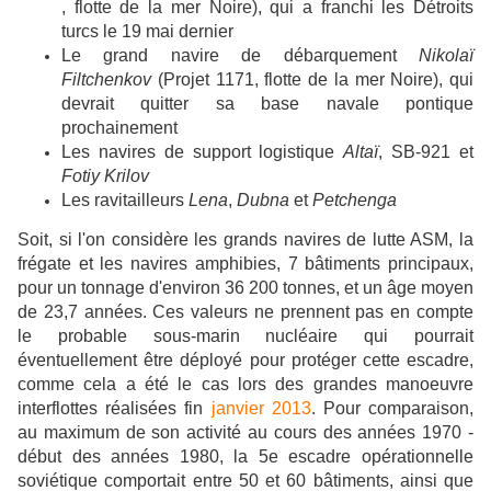
, flotte de la mer Noire), qui a franchi les Détroits
turcs le 19 mai dernier
Le grand navire de débarquement
Nikolaï
Filtchenkov
(Projet 1171, flotte de la mer Noire), qui
devrait quitter sa base navale pontique
prochainement
Les navires de support logistique
Altaï
, SB-921 et
Fotiy Krilov
Les ravitailleurs
Lena
,
Dubna
et
Petchenga
Soit, si l'on considère les grands navires de lutte ASM, la
frégate et les navires amphibies, 7 bâtiments principaux,
pour un tonnage d'environ 36 200 tonnes, et un âge moyen
de 23,7 années. Ces valeurs ne prennent pas en compte
le probable sous-marin nucléaire qui pourrait
éventuellement être déployé pour protéger cette escadre,
comme cela a été le cas lors des grandes manoeuvre
interflottes réalisées fin
janvier 2013
. Pour comparaison,
au maximum de son activité au cours des années 1970 -
début des années 1980, la 5e escadre opérationnelle
soviétique comportait entre 50 et 60 bâtiments, ainsi que