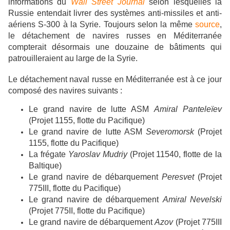
informations du
Wall Street Journal
selon lesquelles la
Russie entendait livrer des systèmes anti-missiles et anti-
aériens S-300 à la Syrie. Toujours selon la même
source
,
le détachement de navires russes en Méditerranée
compterait désormais une douzaine de bâtiments qui
patrouilleraient au large de la Syrie.
Le détachement naval russe en Méditerranée est à ce jour
composé des navires suivants :
Le grand navire de lutte ASM
Amiral Panteleïev
(Projet 1155, flotte du Pacifique)
Le grand navire de lutte ASM
Severomorsk
(Projet
1155, flotte du Pacifique)
La frégate
Yaroslav Mudriy
(Projet 11540, flotte de la
Baltique)
Le grand navire de débarquement
Peresvet
(Projet
775III, flotte du Pacifique)
Le grand navire de débarquement
Amiral Nevelski
(Projet 775II, flotte du Pacifique)
Le grand navire de débarquement
Azov
(Projet 775III