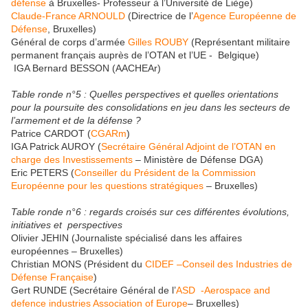
défense
à Bruxelles- Professeur à l’Université de Liège)
Claude-France ARNOULD
(Directrice de l’
Agence Européenne de
Défense
, Bruxelles)
Général de corps d’armée
Gilles ROUBY
(Représentant militaire
permanent français auprès de l’OTAN et l’UE - Belgique)
IGA Bernard BESSON (AACHEAr)
Table ronde n°5 : Quelles perspectives et quelles orientations
pour la poursuite des consolidations en jeu dans les secteurs de
l’armement et de la défense ?
Patrice CARDOT (
CGARm
)
IGA Patrick AUROY (
Secrétaire Général Adjoint de l’OTAN en
charge des Investissements
– Ministère de Défense DGA)
Eric PETERS (
Conseiller du Président de la Commission
Européenne pour les questions stratégiques
– Bruxelles)
Table ronde n°6 : regards croisés sur ces différentes évolutions,
initiatives et perspectives
Olivier JEHIN (Journaliste spécialisé dans les affaires
européennes – Bruxelles)
Christian MONS (Président du
CIDEF –Conseil des Industries de
Défense Française
)
Gert RUNDE (Secrétaire Général de l’
ASD -Aerospace and
defence industries Association of Europe
– Bruxelles)