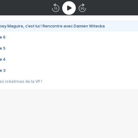
bey Maguire, c'est lui ! Rencontre avec Damien Witecka
e 6
e 5
e 4
e 3
s créatrices de la VF !
e 2
e 1
e Mektoub My Love arrive enfin ! Rencontre avec Shaïn Boumedine et Sal
i : après Toni en famille
elle réalise le bouleversant Dites lui que je l'aime