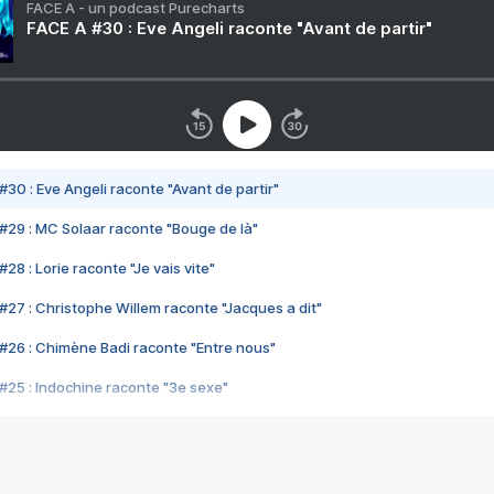
FACE A - un podcast Purecharts
FACE A #30 : Eve Angeli raconte "Avant de partir"
#30 : Eve Angeli raconte "Avant de partir"
#29 : MC Solaar raconte "Bouge de là"
28 : Lorie raconte "Je vais vite"
#27 : Christophe Willem raconte "Jacques a dit"
#26 : Chimène Badi raconte "Entre nous"
#25 : Indochine raconte "3e sexe"
#24 : Zaho raconte "C'est chelou"
#23 : Patrick Bruel raconte "Au café des délices"