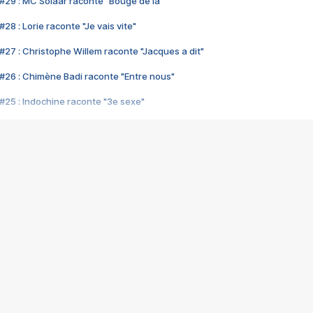
#29 : MC Solaar raconte "Bouge de là"
28 : Lorie raconte "Je vais vite"
#27 : Christophe Willem raconte "Jacques a dit"
#26 : Chimène Badi raconte "Entre nous"
#25 : Indochine raconte "3e sexe"
#24 : Zaho raconte "C'est chelou"
#23 : Patrick Bruel raconte "Au café des délices"
#22 : Kyo raconte "Le chemin"
#21 : Nolwenn Leroy raconte "Cassé"
#20 : Patrick Hernandez raconte "Born to be alive"
#19 : Lorie raconte "Près de moi"
#18 : Michael Jones raconte "A nos actes manqués" (avec Jean-Jacque
#17 : Khaled raconte "Aïcha"