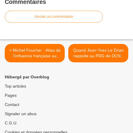
Commentaires
Ajouter un commentaire
< Michel Foucher : Atlas de
Quand Jean-Yves Le Drian
l’influence française au
rappelle au PDG de DCNS
XXIe siècle
qui est le patron >
Hébergé par Overblog
Top articles
Pages
Contact
Signaler un abus
C.G.U.
Cookies et données personnelles