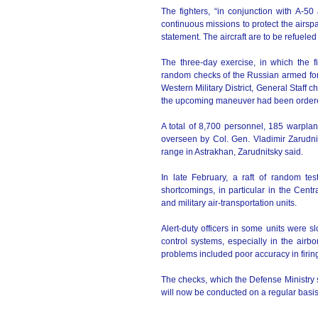
The fighters, “in conjunction with A-50
continuous missions to protect the airspac
statement. The aircraft are to be refueled wh
The three-day exercise, in which the fi
random checks of the Russian armed force
Western Military District, General Staff 
the upcoming maneuver had been ordere
A total of 8,700 personnel, 185 warplan
overseen by Col. Gen. Vladimir Zarudnit
range in Astrakhan, Zarudnitsky said.
In late February, a raft of random te
shortcomings, in particular in the Centr
and military air-transportation units.
Alert-duty officers in some units were
control systems, especially in the airbo
problems included poor accuracy in firing
The checks, which the Defense Ministry sa
will now be conducted on a regular basis