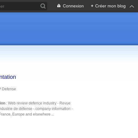
Connexion
+
Créer mon blog
ntation
P Defense
tion
: Web review defence industry - Revue
ndustrie de défense - company information -
France, Europe and elsewhere ...