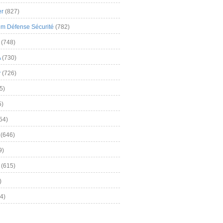
er
(827)
m Défense Sécurité
(782)
(748)
A
(730)
y
(726)
5)
5)
54)
(646)
9)
(615)
)
4)