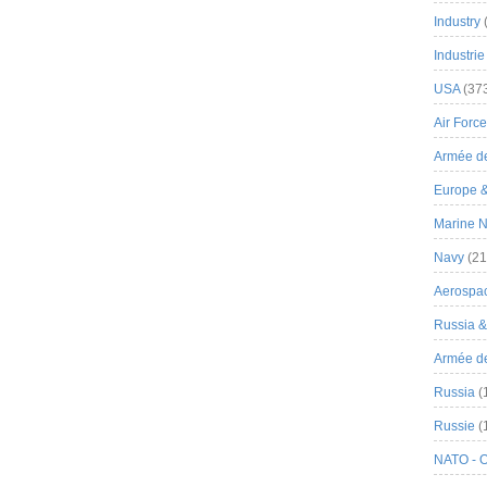
Industry
Industrie
USA
(37
Air Force
Armée de
Europe 
Marine N
Navy
(21
Aerospa
Russia 
Armée de 
Russia
(
Russie
(
NATO - 