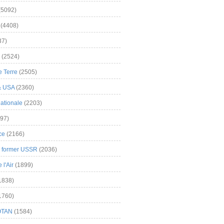
(5092)
(4408)
37)
(2524)
 Terre
(2505)
& USA
(2360)
ationale
(2203)
97)
ce
(2166)
& former USSR
(2036)
l'Air
(1899)
1838)
1760)
OTAN
(1584)