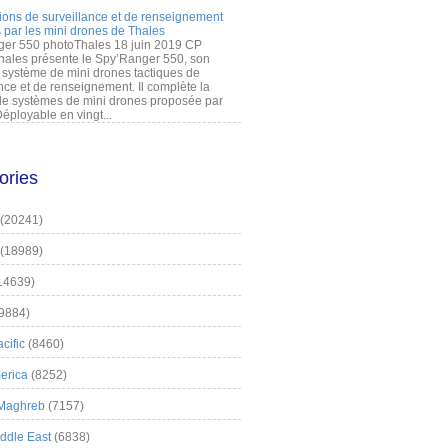
ions de surveillance et de renseignement
 par les mini drones de Thales
er 550 photoThales 18 juin 2019 CP
hales présente le Spy’Ranger 550, son
système de mini drones tactiques de
nce et de renseignement. Il complète la
 systèmes de mini drones proposée par
éployable en vingt...
ories
(20241)
(18989)
14639)
9884)
cific
(8460)
erica
(8252)
 Maghreb
(7157)
iddle East
(6838)