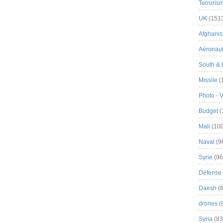
Terroris
UK
(151
Afghanist
Aéronau
South & 
Missile
(
Photo - 
Budget
(
Mali
(100
Naval
(9
Syrie
(96
Défense 
Daesh
(8
drones
(
Syria
(83