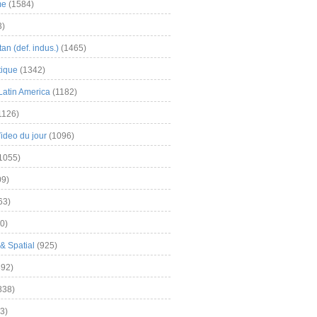
me
(1584)
3)
an (def. indus.)
(1465)
tique
(1342)
Latin America
(1182)
1126)
Video du jour
(1096)
1055)
9)
63)
0)
& Spatial
(925)
92)
838)
3)