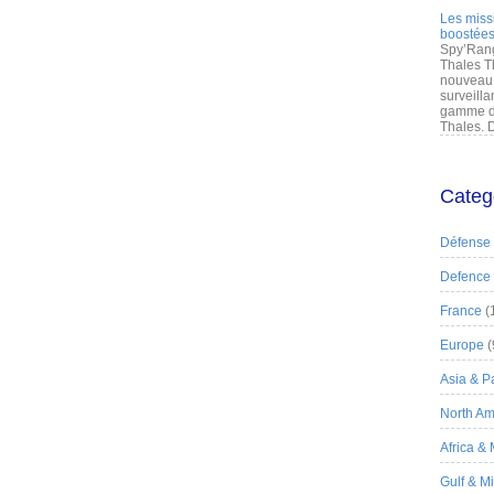
Les miss
boostées
Spy’Rang
Thales T
nouveau 
surveilla
gamme de
Thales. D
Categ
Défense
Defence
France
(
Europe
(
Asia & Pa
North Am
Africa &
Gulf & M