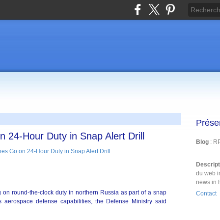
Prése
24-Hour Duty in Snap Alert Drill
Blog
: R
Descrip
du web i
news in 
on round-the-clock duty in northern Russia as part of a snap
Contact
s aerospace defense capabilities, the Defense Ministry said