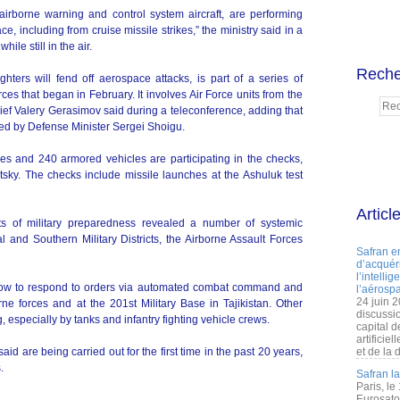
 airborne warning and control system aircraft, are performing
e, including from cruise missile strikes,” the ministry said in a
ile still in the air.
Reche
ghters will fend off aerospace attacks, is part of a series of
s that began in February. It involves Air Force units from the
chief Valery Gerasimov said during a teleconference, adding that
d by Defense Minister Sergei Shoigu.
es and 240 armored vehicles are participating in the checks,
sky. The checks include missile launches at the Ashuluk test
Articl
sts of military preparedness revealed a number of systemic
al and Southern Military Districts, the Airborne Assault Forces
Safran e
d’acquéri
l’intelli
 slow to respond to orders via automated combat command and
l’aérospa
24 juin 
rne forces and at the 201st Military Base in Tajikistan. Other
discussi
, especially by tanks and infantry fighting vehicle crews.
capital d
artificie
id are being carried out for the first time in the past 20 years,
et de la 
.
Safran l
Paris, le
Eurosato