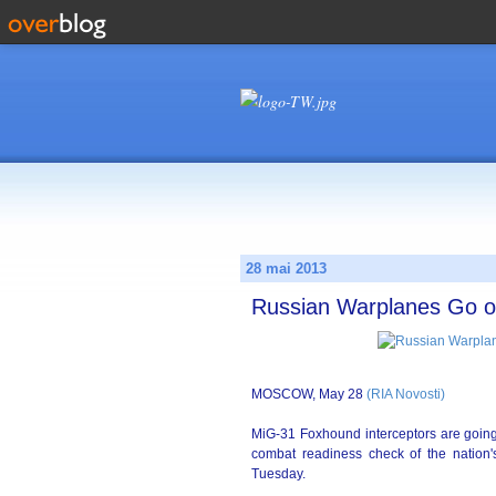
28 mai 2013
Russian Warplanes Go on 
MOSCOW, May 28
(RIA Novosti)
MiG-31 Foxhound interceptors are going 
combat readiness check of the nation'
Tuesday.