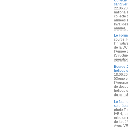
Collecte 
sang vers
22.06.20
nationale
collecte
armées s
Invalide
annuel,..
Le Forum
source: 
l’initiat
de la DC
l’Armée 
(Structur
opération
Bourget 
hélicopt
18.06.20
53ème éd
l’Aérona
de découv
hélicopt
du minist
Le futur
se prépa
photo Th
IVEN, la 
mise en r
de la dé
Avec IVEN