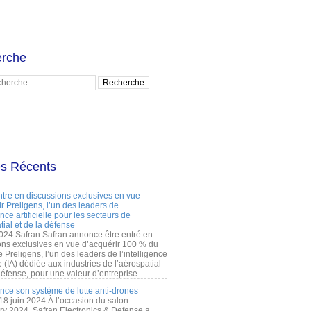
rche
es Récents
ntre en discussions exclusives en vue
r Preligens, l’un des leaders de
gence artificielle pour les secteurs de
tial et de la défense
2024 Safran Safran annonce être entré en
ons exclusives en vue d’acquérir 100 % du
e Preligens, l’un des leaders de l’intelligence
lle (IA) dédiée aux industries de l’aérospatial
défense, pour une valeur d’entreprise...
ance son système de lutte anti-drones
 18 juin 2024 À l’occasion du salon
ry 2024, Safran Electronics & Defense a