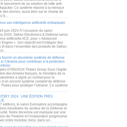
e lancement de sa solution de lutte anti-
kyjacker. Ce système répond à la menace
te des drones, aussi bien sur le champ de
u’à...
nce son intelligence artificielle embarquée
 19 juin 2024 À l’occasion du salon
ry 2024, Safran Electronics & Defense lance
gence artificielle ACE, pour « Advanced
 Engine ». Son objectif est d’intégrer des
s IA dans l’ensemble des produits de Safran
cs...
a fournir un deuxième système de défense
à l’Ukraine pour contribuer à la protection
rritoire
ales 07/06/2024 Thales Group Sous l’égide
ère des Armées français, le ministère de la
ukrainien a signé un contrat pour la
re d’un second système complet de défense
 Thales pour protéger l’Ukraine. Ce système
ORY 2024 : UNE ÉDITION TRÈS
UE
7 éditions, le salon Eurosatory accompagne
tions mondiales du secteur de la Défense et
curité. Notre décennie est marquée par une
ion de l’histoire et l’instauration progressive
el ordre mondial. Ainsi, dans un...