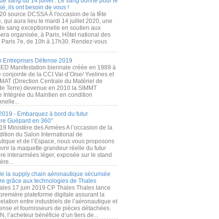
de sang du 14 juillet : Le sang donné pour le
é, ils ont besoin de vous !
20 source DCSSA À l'occasion de la fête
, qui aura lieu le mardi 14 juillet 2020, une
 de sang exceptionnelle en soutien aux
era organisée, à Paris, Hôtel national des
s Paris 7e, de 10h à 17h30. Rendez-vous
.
 Entreprises Défense 2019
FED Manifestation biennale créée en 1989 à
ive conjointe de la CCI Val-d’Oise/ Yvelines et
MAT (Direction Centrale du Matériel de
de Terre) devenue en 2010 la SIMMT
e Intégrée du Maintien en condition
nelle...
2019 - Embarquez à bord du futur
ère Guépard en 360°
19 Ministère des Armées A l’occasion de la
ition du Salon International de
utique et de l’Espace, nous vous proposons
rir la maquette grandeur réelle du futur
ère interarmées léger, exposée sur le stand
ère...
 de la supply chain aéronautique sécurisée
re grâce aux technologies de Thales
ales 17 juin 2019 CP Thales Thales lance
première plateforme digitale assurant la
elation entre industriels de l’aéronautique et
fense et fournisseurs de pièces détachées.
, l’acheteur bénéficie d’un tiers de...