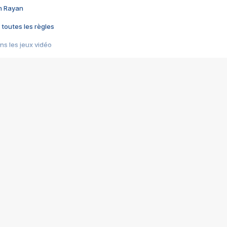
im Rayan
 toutes les règles
s les jeux vidéo
us choquant de Rockstar ? - Le scandale BULLY
e plus moche de Steam
du RÊVE tourne au CAUCHEMAR
pendant 8 heures
it… à tort
umiliés par un jeu vidéo
ire - Final Fantasy 8
ti un empire - Age of Empires
story DOFUS