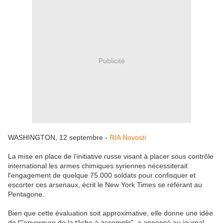
Publicité
WASHINGTON, 12 septembre -
RIA Novosti
La mise en place de l'initiative russe visant à placer sous contrôle
international les armes chimiques syriennes nécessiterait
l'engagement de quelque 75.000 soldats pour confisquer et
escorter ces arsenaux, écrit le New York Times se référant au
Pentagone.
Bien que cette évaluation soit approximative, elle donne une idée
de l'"envergure de la tâche à accomplir", a annoncé au journal