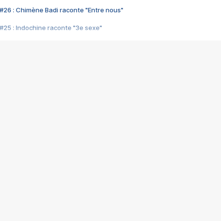
#26 : Chimène Badi raconte "Entre nous"
#25 : Indochine raconte "3e sexe"
#24 : Zaho raconte "C'est chelou"
#23 : Patrick Bruel raconte "Au café des délices"
#22 : Kyo raconte "Le chemin"
#21 : Nolwenn Leroy raconte "Cassé"
#20 : Patrick Hernandez raconte "Born to be alive"
#19 : Lorie raconte "Près de moi"
#18 : Michael Jones raconte "A nos actes manqués" (avec Jean-Jacque
#17 : Khaled raconte "Aïcha"
#16 : Corneille raconte "Parce qu'on vient de loin"
#15 : Indochine raconte "L'aventurier"