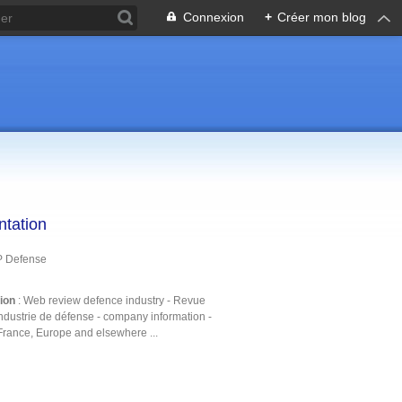
Connexion
+
Créer mon blog
ntation
P Defense
tion
: Web review defence industry - Revue
ndustrie de défense - company information -
France, Europe and elsewhere ...