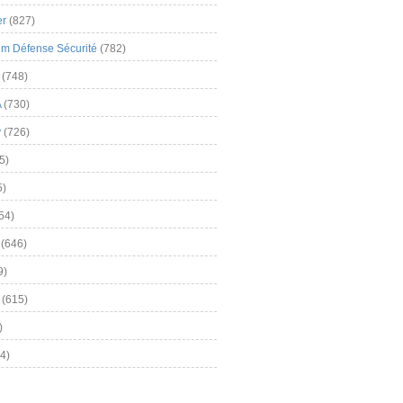
er
(827)
m Défense Sécurité
(782)
(748)
A
(730)
y
(726)
5)
5)
54)
(646)
9)
(615)
)
4)