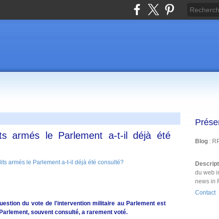
Prése
its armés le Parlement a-t-il déjà été
Blog
: R
Descrip
du web i
news in 
Contact
uestion du vote de l'intervention militaire au Parlement est
e Parlement, souvent consulté, a rarement voté.