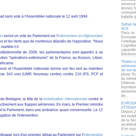
annoncé l
drones S
croissan
ébat sans vote à l'Assemblée nationale le 12 avril 1994.
bataille q
Safran la
ACE
Paris, le
in
exclut un vote du Parlement sur l'
intervention en Afghanistan
Eurosato
l’intelli
s et les Verts que de nombreux députés de l'opposition. "Nous
Cognitive
, martèle-t-il.
capacité
nstitutionnelle de 2008, les parlementaires sont appelés à se
Electroni
utres "opérations extérieures" de la France, au Kosovo, Liban,
Thales v
africaine.
aérienne 
voir et l'Assemblée nationale donne son feu vert au maintien
de son te
 par 343 voix (UMP, Nouveau centre) contre 210 (PS, PCF et
photo Th
du minist
Défense 
fournitu
aérienne
de...
nde-Bretagne, la tête de la
mobilisation internationale
contre le
EUROSAT
 activement aux frappes aériennes. En mars, le Premier ministre
ATTEND
ant le Parlement, dans une ambiance quasi consensuelle. Le 12
Depuis 2
ngation de l'intervention.
les muta
de la Sé
accélérat
d’un nouv
dégage lors d'un premier débat au Parlement sur l'
intervention