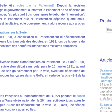
it-elle être
votée par le Parlement?
Depuis la révision
blige le gouvernement à informer le Parlement de sa décision de
nger, "au plus tard trois jours après le début de l'intervention".
ter le Parlement que si l'intervention dépasse quatre mois.
Reche
st facultative, et le gouvernement a alors recours aux articles
mations sur la Syrie
puis 1990, la consultation du Parlement sur le déclenchement
seule fois à un vote des députés: en 1991, lors de la guerre du
ent lors des dernières interventions militaires françaises.
Articl
èves sessions extraordinaires du Parlement. Le 27 août 1990,
suivie d'un débat sans vote, puis le 16 janvier 1991, quand
Safran e
é de son gouvernement par un vote, avec une déclaration de
d’acquéri
roupes françaises dans le Golfe, en vertu de l'article 49-1 de la
l’intelli
l’aérospa
24 juin 
discussi
capital d
artificie
rmées françaises au bombardement de l'OTAN pendant le
conflit
et de la 
és à l'Assemblée nationale : le 26 mars, soit deux jours après le
Safran l
e 8 juin. Aucun n'a débouché sur un vote. Le 13 avril, une séance
Paris, le
au Kosovo a aussi eu lieu.
Eurosato