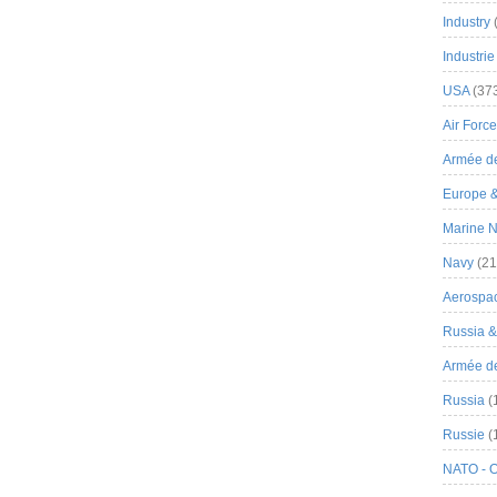
Industry
Industrie
USA
(37
Air Force
Armée de
Europe 
Marine N
Navy
(21
Aerospa
Russia 
Armée de 
Russia
(
Russie
(
NATO - 