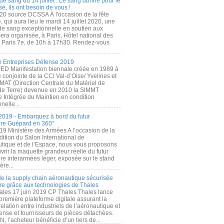
de sang du 14 juillet : Le sang donné pour le
é, ils ont besoin de vous !
20 source DCSSA À l'occasion de la fête
, qui aura lieu le mardi 14 juillet 2020, une
 de sang exceptionnelle en soutien aux
era organisée, à Paris, Hôtel national des
s Paris 7e, de 10h à 17h30. Rendez-vous
.
 Entreprises Défense 2019
FED Manifestation biennale créée en 1989 à
ive conjointe de la CCI Val-d’Oise/ Yvelines et
MAT (Direction Centrale du Matériel de
de Terre) devenue en 2010 la SIMMT
e Intégrée du Maintien en condition
nelle...
2019 - Embarquez à bord du futur
ère Guépard en 360°
19 Ministère des Armées A l’occasion de la
ition du Salon International de
utique et de l’Espace, nous vous proposons
rir la maquette grandeur réelle du futur
ère interarmées léger, exposée sur le stand
ère...
 de la supply chain aéronautique sécurisée
re grâce aux technologies de Thales
ales 17 juin 2019 CP Thales Thales lance
première plateforme digitale assurant la
elation entre industriels de l’aéronautique et
fense et fournisseurs de pièces détachées.
, l’acheteur bénéficie d’un tiers de...