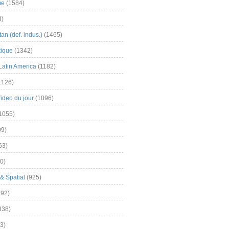
me
(1584)
3)
an (def. indus.)
(1465)
tique
(1342)
Latin America
(1182)
1126)
Video du jour
(1096)
1055)
9)
63)
0)
& Spatial
(925)
92)
838)
3)