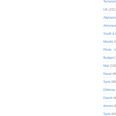
Terroris
UK
(151
Afghanist
Aéronau
South & 
Missile
(
Photo - 
Budget
(
Mali
(100
Naval
(9
Syrie
(96
Défense 
Daesh
(8
drones
(
Syria
(83