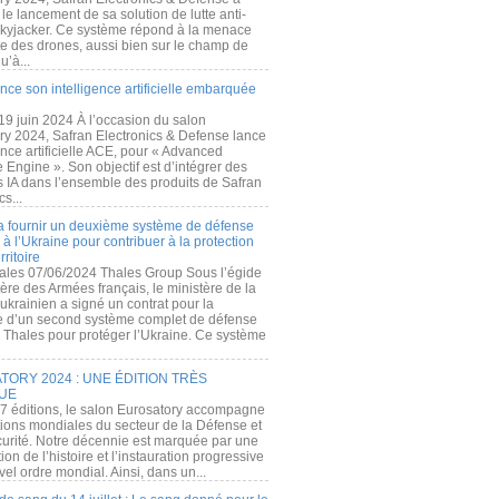
e lancement de sa solution de lutte anti-
kyjacker. Ce système répond à la menace
te des drones, aussi bien sur le champ de
u’à...
nce son intelligence artificielle embarquée
 19 juin 2024 À l’occasion du salon
ry 2024, Safran Electronics & Defense lance
gence artificielle ACE, pour « Advanced
 Engine ». Son objectif est d’intégrer des
s IA dans l’ensemble des produits de Safran
cs...
a fournir un deuxième système de défense
à l’Ukraine pour contribuer à la protection
rritoire
ales 07/06/2024 Thales Group Sous l’égide
ère des Armées français, le ministère de la
ukrainien a signé un contrat pour la
re d’un second système complet de défense
 Thales pour protéger l’Ukraine. Ce système
ORY 2024 : UNE ÉDITION TRÈS
UE
7 éditions, le salon Eurosatory accompagne
tions mondiales du secteur de la Défense et
curité. Notre décennie est marquée par une
ion de l’histoire et l’instauration progressive
el ordre mondial. Ainsi, dans un...