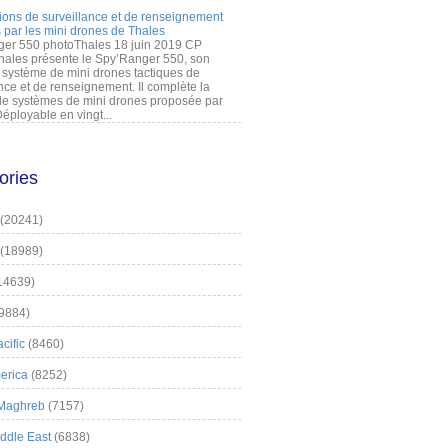
ions de surveillance et de renseignement
 par les mini drones de Thales
er 550 photoThales 18 juin 2019 CP
hales présente le Spy’Ranger 550, son
système de mini drones tactiques de
nce et de renseignement. Il complète la
 systèmes de mini drones proposée par
éployable en vingt...
ories
(20241)
(18989)
14639)
9884)
cific
(8460)
erica
(8252)
 Maghreb
(7157)
iddle East
(6838)