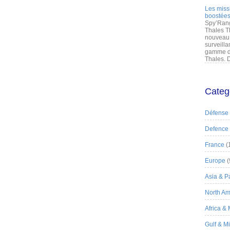
Les miss
boostées
Spy’Rang
Thales T
nouveau 
surveilla
gamme de
Thales. D
Categ
Défense
Defence
France
(
Europe
(
Asia & Pa
North Am
Africa &
Gulf & M