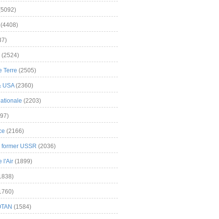
(5092)
(4408)
37)
(2524)
 Terre
(2505)
& USA
(2360)
ationale
(2203)
97)
ce
(2166)
& former USSR
(2036)
l'Air
(1899)
1838)
1760)
OTAN
(1584)