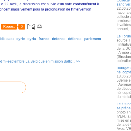
Collecte 
 Le 22 avril, la discussion est suivie d'un vote conformément à
sang vers
22.06.20
noncent massivement pour la prolongation de l'intervention
nationale
collecte
armées s
Invalide
Repost
0
annuel,..
Le Forum
ddle east
syrie
syria
france
defence
défense
parlement
source: 
l’initiat
de la DC
l’Armée 
(Structur
opération
t mi-septembre
La Belgique en mission Baltic... >>
Bourget 
hélicopt
18.06.20
53ème éd
l’Aérona
de découv
hélicopt
du minist
Le futur
se prépa
photo Th
IVEN, la 
mise en r
de la dé
Avec IVEN