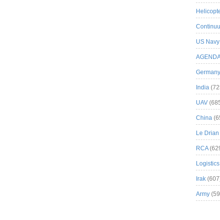
Helicopt
Continuu
US Navy
AGEND
German
India
(72
UAV
(68
China
(6
Le Drian
RCA
(62
Logistics
Irak
(607
Army
(59