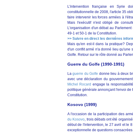
L'intervention française en Syrie do
constitutionnelle de 2008, l'article 35 o
faire intervenir les forces armées à l'étra
Mais l'exécutif n'est obligé de consul
L'organisation d'un débat au Parlement e
49-1 et 50-1 de la Constitution.
>> Suivre en direct les dernières infor
Mais qu'en est-il dans la pratique? De
d'un conflit armé n'a donné lieu qu'une 
Golfe. Retour sur le rôle donné au Parlem
Guerre du Golfe (1990-1991)
La
guerre du Golfe
donne lieu à deux br
avec une déclaration du gouvernement 
Michel Rocard
engage la responsabilit
politique générale annonçant l'envoi de t
Constitution.
Kosovo (1999)
A l'occasion de la participation des a
du Kosovo
, trois débats ont été organis
début de l'intervention, le 27 avril et l
exceptionnelle de questions consacrées 