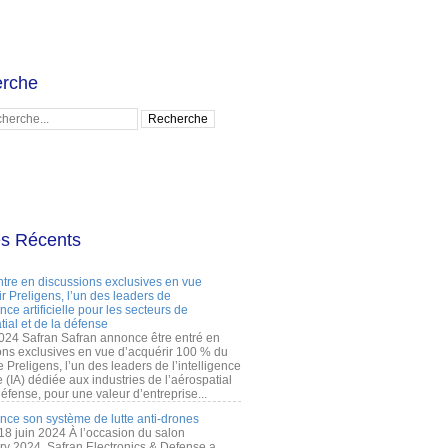
rche
es Récents
ntre en discussions exclusives en vue
r Preligens, l’un des leaders de
gence artificielle pour les secteurs de
tial et de la défense
2024 Safran Safran annonce être entré en
ons exclusives en vue d’acquérir 100 % du
e Preligens, l’un des leaders de l’intelligence
lle (IA) dédiée aux industries de l’aérospatial
défense, pour une valeur d’entreprise...
ance son système de lutte anti-drones
 18 juin 2024 À l’occasion du salon
ry 2024, Safran Electronics & Defense a