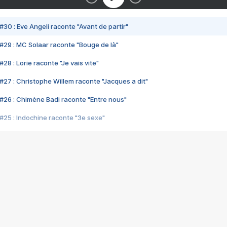
#30 : Eve Angeli raconte "Avant de partir"
#29 : MC Solaar raconte "Bouge de là"
28 : Lorie raconte "Je vais vite"
#27 : Christophe Willem raconte "Jacques a dit"
#26 : Chimène Badi raconte "Entre nous"
#25 : Indochine raconte "3e sexe"
#24 : Zaho raconte "C'est chelou"
#23 : Patrick Bruel raconte "Au café des délices"
#22 : Kyo raconte "Le chemin"
#21 : Nolwenn Leroy raconte "Cassé"
#20 : Patrick Hernandez raconte "Born to be alive"