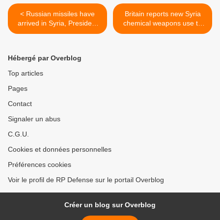
< Russian missiles have
Britain reports new Syria
arrived in Syria, President
chemical weapons use to
Bashar Assad says
UN >
Hébergé par Overblog
Top articles
Pages
Contact
Signaler un abus
C.G.U.
Cookies et données personnelles
Préférences cookies
Voir le profil de RP Defense sur le portail Overblog
Créer un blog sur Overblog