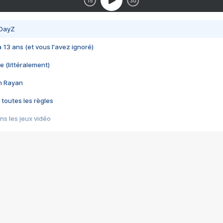
 DayZ
 a 13 ans (et vous l'avez ignoré)
e (littéralement)
im Rayan
 toutes les règles
s les jeux vidéo
us choquant de Rockstar ? - Le scandale BULLY
e plus moche de Steam
du RÊVE tourne au CAUCHEMAR
pendant 8 heures
it… à tort