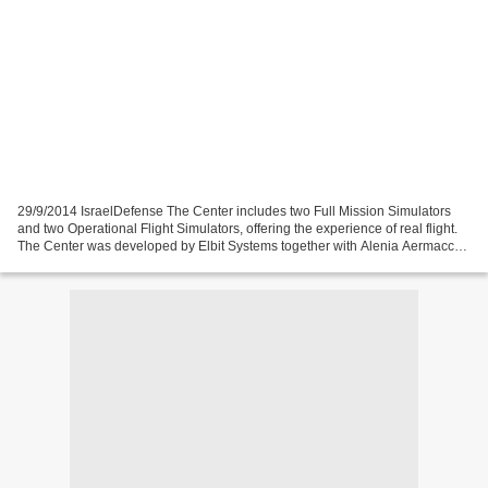
29/9/2014 IsraelDefense The Center includes two Full Mission Simulators
and two Operational Flight Simulators, offering the experience of real flight.
The Center was developed by Elbit Systems together with Alenia Aermacchi,
CAE and Selex ES The Israel...