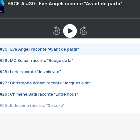
FACE A #30 : Eve Angeli raconte "Avant de partir"
#30 : Eve Angeli raconte "Avant de partir"
#29 : MC Solaar raconte "Bouge de là"
28 : Lorie raconte "Je vais vite"
#27 : Christophe Willem raconte "Jacques a dit"
#26 : Chimène Badi raconte "Entre nous"
#25 : Indochine raconte "3e sexe"
#24 : Zaho raconte "C'est chelou"
#23 : Patrick Bruel raconte "Au café des délices"
#22 : Kyo raconte "Le chemin"