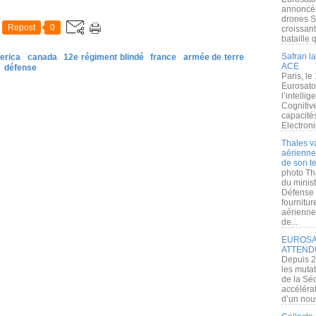
annoncé l
drones S
Repost
0
croissan
bataille q
Safran la
erica
canada
12e régiment blindé
france
armée de terre
ACE
défense
Paris, le
Eurosato
l’intelli
Cognitive
capacité
Electroni
Thales v
aérienne 
de son te
photo Th
du minist
Défense 
fournitu
aérienne
de...
EUROSAT
ATTEND
Depuis 2
les muta
de la Sé
accélérat
d’un nouv