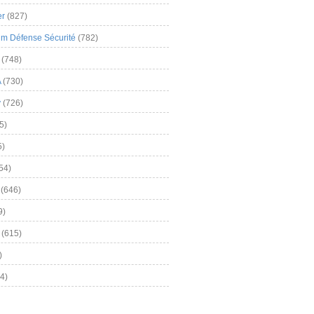
er
(827)
m Défense Sécurité
(782)
(748)
A
(730)
y
(726)
5)
5)
54)
(646)
9)
(615)
)
4)