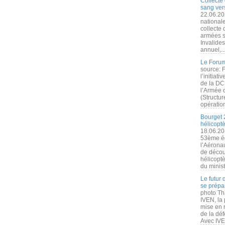
Collecte 
sang vers
22.06.20
nationale
collecte
armées s
Invalide
annuel,..
Le Forum
source: 
l’initiat
de la DC
l’Armée 
(Structur
opération
Bourget 
hélicopt
18.06.20
53ème éd
l’Aérona
de découv
hélicopt
du minist
Le futur
se prépa
photo Th
IVEN, la 
mise en r
de la dé
Avec IVEN