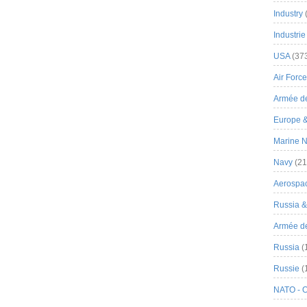
Industry
Industrie
USA
(37
Air Force
Armée de
Europe 
Marine N
Navy
(21
Aerospa
Russia 
Armée de 
Russia
(
Russie
(
NATO - 