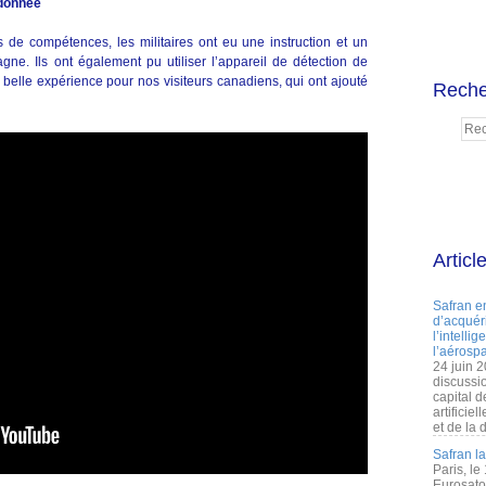
ndonnée
 de compétences, les militaires ont eu une instruction et un
ne. Ils ont également pu utiliser l’appareil de détection de
belle expérience pour nos visiteurs canadiens, qui ont ajouté
Reche
Articl
Safran e
d’acquéri
l’intelli
l’aérospa
24 juin 
discussi
capital d
artificie
et de la 
Safran l
Paris, le
Eurosato