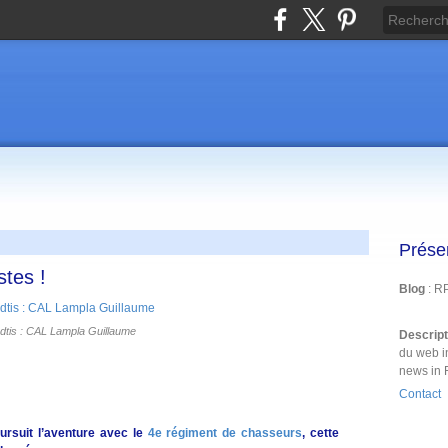
Prése
stes !
Blog
: R
dtis : CAL Lampla Guillaume
Descrip
du web i
news in 
Contact
ursuit l’aventure avec le
4e régiment de chasseurs
, cette