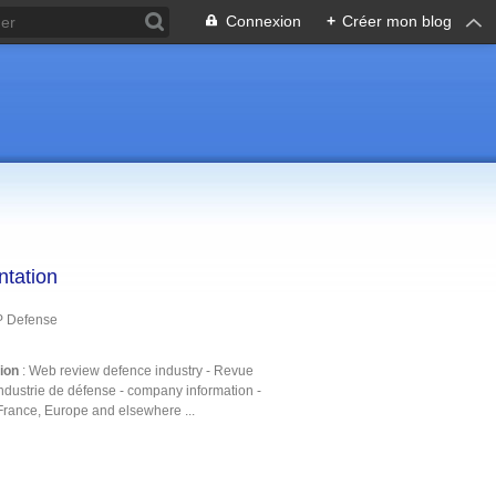
Connexion
+
Créer mon blog
ntation
P Defense
tion
: Web review defence industry - Revue
ndustrie de défense - company information -
France, Europe and elsewhere ...