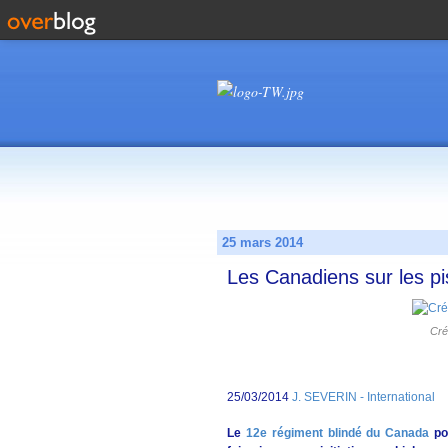
25 mars 2014
Les Canadiens sur les pi
Cré
25/03/2014
J. SEVERIN - International
Le
12e régiment blindé du Canada
po