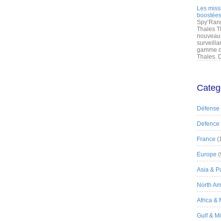
Les miss
boostées
Spy’Rang
Thales T
nouveau 
surveilla
gamme de
Thales. D
Categ
Défense
Defence
France
(
Europe
(
Asia & Pa
North Am
Africa &
Gulf & M