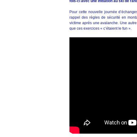
fois-ci avec une initiation au ski de ra
Pour cette nouvelle journée d’échanges
rappel des règles de sécurité en montag
victime après une avalanche. Une autre 
que ces exercices « c’étaient le fun ».