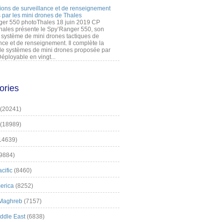
ions de surveillance et de renseignement
 par les mini drones de Thales
er 550 photoThales 18 juin 2019 CP
hales présente le Spy’Ranger 550, son
système de mini drones tactiques de
nce et de renseignement. Il complète la
 systèmes de mini drones proposée par
éployable en vingt...
ories
(20241)
(18989)
14639)
9884)
cific
(8460)
erica
(8252)
 Maghreb
(7157)
iddle East
(6838)