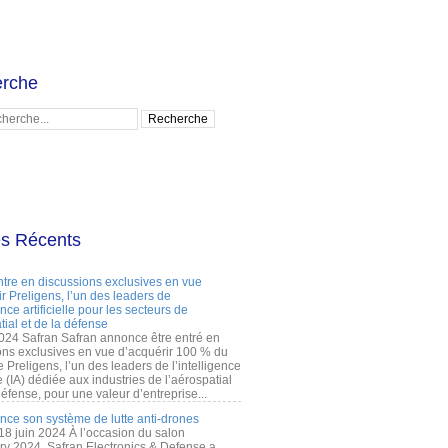
rche
es Récents
ntre en discussions exclusives en vue
r Preligens, l’un des leaders de
gence artificielle pour les secteurs de
tial et de la défense
2024 Safran Safran annonce être entré en
ons exclusives en vue d’acquérir 100 % du
e Preligens, l’un des leaders de l’intelligence
lle (IA) dédiée aux industries de l’aérospatial
défense, pour une valeur d’entreprise...
ance son système de lutte anti-drones
 18 juin 2024 À l’occasion du salon
ry 2024, Safran Electronics & Defense a