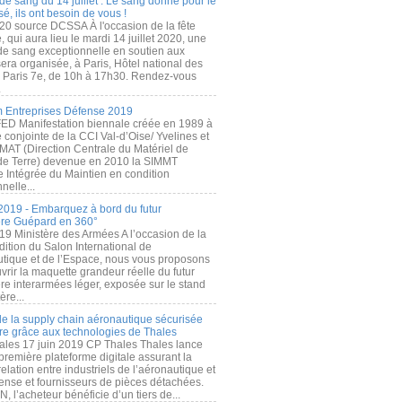
de sang du 14 juillet : Le sang donné pour le
é, ils ont besoin de vous !
20 source DCSSA À l'occasion de la fête
, qui aura lieu le mardi 14 juillet 2020, une
 de sang exceptionnelle en soutien aux
era organisée, à Paris, Hôtel national des
s Paris 7e, de 10h à 17h30. Rendez-vous
.
 Entreprises Défense 2019
FED Manifestation biennale créée en 1989 à
ive conjointe de la CCI Val-d’Oise/ Yvelines et
MAT (Direction Centrale du Matériel de
de Terre) devenue en 2010 la SIMMT
e Intégrée du Maintien en condition
nelle...
2019 - Embarquez à bord du futur
ère Guépard en 360°
19 Ministère des Armées A l’occasion de la
ition du Salon International de
utique et de l’Espace, nous vous proposons
rir la maquette grandeur réelle du futur
ère interarmées léger, exposée sur le stand
ère...
 de la supply chain aéronautique sécurisée
re grâce aux technologies de Thales
ales 17 juin 2019 CP Thales Thales lance
première plateforme digitale assurant la
elation entre industriels de l’aéronautique et
fense et fournisseurs de pièces détachées.
, l’acheteur bénéficie d’un tiers de...