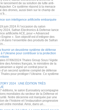
e lancement de sa solution de lutte anti-
kyjacker. Ce système répond à la menace
te des drones, aussi bien sur le champ de
u’à...
nce son intelligence artificielle embarquée
 19 juin 2024 À l’occasion du salon
ry 2024, Safran Electronics & Defense lance
gence artificielle ACE, pour « Advanced
 Engine ». Son objectif est d’intégrer des
s IA dans l’ensemble des produits de Safran
cs...
a fournir un deuxième système de défense
à l’Ukraine pour contribuer à la protection
rritoire
ales 07/06/2024 Thales Group Sous l’égide
ère des Armées français, le ministère de la
ukrainien a signé un contrat pour la
re d’un second système complet de défense
 Thales pour protéger l’Ukraine. Ce système
ORY 2024 : UNE ÉDITION TRÈS
UE
7 éditions, le salon Eurosatory accompagne
tions mondiales du secteur de la Défense et
curité. Notre décennie est marquée par une
ion de l’histoire et l’instauration progressive
el ordre mondial. Ainsi, dans un...