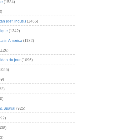
me
(1584)
3)
an (def. indus.)
(1465)
tique
(1342)
Latin America
(1182)
1126)
Video du jour
(1096)
1055)
9)
63)
0)
& Spatial
(925)
92)
838)
3)