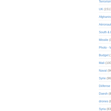
Terroris
UK
(151
Afghanist
Aéronau
South & 
Missile
(
Photo - 
Budget
(
Mali
(100
Naval
(9
Syrie
(96
Défense 
Daesh
(8
drones
(
Syria
(83