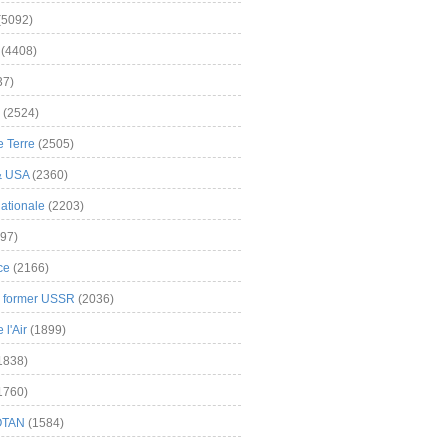
(5092)
(4408)
37)
(2524)
 Terre
(2505)
& USA
(2360)
ationale
(2203)
97)
ce
(2166)
& former USSR
(2036)
l'Air
(1899)
1838)
1760)
OTAN
(1584)