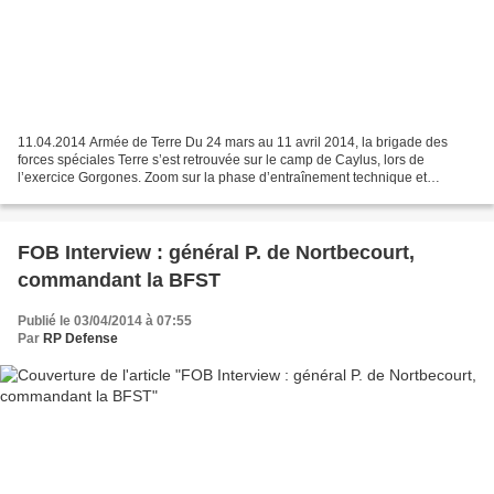
11.04.2014 Armée de Terre Du 24 mars au 11 avril 2014, la brigade des
forces spéciales Terre s’est retrouvée sur le camp de Caylus, lors de
l’exercice Gorgones. Zoom sur la phase d’entraînement technique et
tactique où ces supers combattants ont éprouvé...
FOB Interview : général P. de Nortbecourt,
commandant la BFST
Publié le 03/04/2014 à 07:55
Par
RP Defense