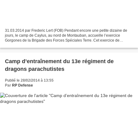
31.03.2014 par Frederic Lert (FOB) Pendant encore une petite dizaine de
jours, le camp de Caylus, au nord de Montauban, accueille l’exercice
Gorgones de la Brigade des Forces Spéciales Terre. Cet exercice de
synthèse, qui permet de confirmer les enseignements...
Camp d’entraînement du 13e régiment de
dragons parachutistes
Publié le 28/02/2014 à 13:55
Par
RP Defense