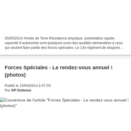
05/05/2014 Armée de Terre Résistance physique, assimilation rapide,
capacité d’autonomie sont quelques-unes des qualités demandées à ceux
qui veulent faire partie des forces spéciales. Le 13e régiment de dragons
parachutistes (13e RDP) dispense aux jeunes...
Forces Spéciales - Le rendez-vous annuel !
(photos)
Publié le 15/04/2014 à 07:55
Par
RP Defense