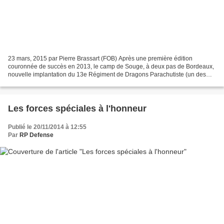
23 mars, 2015 par Pierre Brassart (FOB) Après une première édition
couronnée de succès en 2013, le camp de Souge, à deux pas de Bordeaux,
nouvelle implantation du 13e Régiment de Dragons Parachutiste (un des
trois régiments composant la Brigade des Forces...
Les forces spéciales à l'honneur
Publié le 20/11/2014 à 12:55
Par
RP Defense