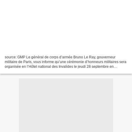
source: GMP Le général de corps d’armée Bruno Le Ray, gouverneur
militaire de Paris, vous informe qu’une cérémonie d’honneurs militaires sera
organisée en l’Hôtel national des Invalides le jeudi 28 septembre en
hommage à un sous-officier du 13e Régiment...