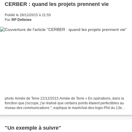
CERBER : quand les projets prennent vie
Publié le 28/12/2015 à 11:55
Par
RP Defense
photo Armée de Terre 22/12/2015 Armée de Terre « En opérations, dans la
fonction que j'occupe, j'ai réalisé que certains points étaient perfectibles au
niveau des communications ", explique le maréchal-des-logis Phil du 13e
régiment de dragons parachutistes....
"Un exemple à suivre"