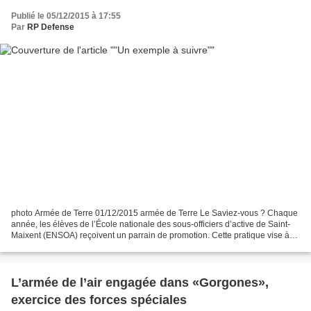
Publié le 05/12/2015 à 17:55
Par
RP Defense
photo Armée de Terre 01/12/2015 armée de Terre Le Saviez-vous ? Chaque
année, les élèves de l’École nationale des sous-officiers d’active de Saint-
Maixent (ENSOA) reçoivent un parrain de promotion. Cette pratique vise à
donner une identité et à susciter...
L’armée de l’air engagée dans «Gorgones»,
exercice des forces spéciales