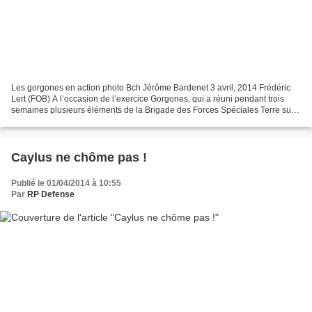
Les gorgones en action photo Bch Jérôme Bardenet 3 avril, 2014 Frédéric
Lert (FOB) A l’occasion de l’exercice Gorgones, qui a réuni pendant trois
semaines plusieurs éléments de la Brigade des Forces Spéciales Terre sur
le camp de Caylus, le général Pierre...
Caylus ne chôme pas !
Publié le 01/04/2014 à 10:55
Par
RP Defense