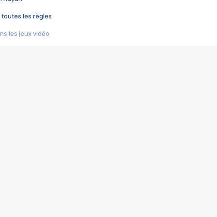
 toutes les règles
s les jeux vidéo
us choquant de Rockstar ? - Le scandale BULLY
e plus moche de Steam
du RÊVE tourne au CAUCHEMAR
pendant 8 heures
it… à tort
umiliés par un jeu vidéo
ire - Final Fantasy 8
ti un empire - Age of Empires
story DOFUS
tard, il crée l'un des pires jeux de tous les temps, MindsEye.