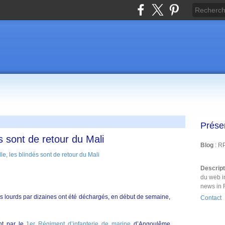
Prése
s sont de retour du Mali
Blog
: R
Descrip
du web i
news in 
ds lourds par dizaines ont été déchargés, en début de semaine,
Contact
nt par le
1er Régiment d’infanterie de marine
d’Angoulême