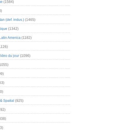
me
(1584)
3)
an (def. indus.)
(1465)
tique
(1342)
Latin America
(1182)
1126)
Video du jour
(1096)
1055)
9)
63)
0)
& Spatial
(925)
92)
838)
3)