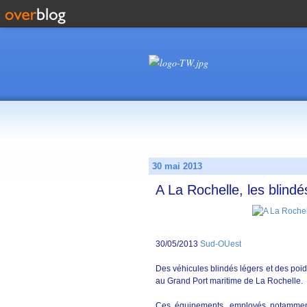
30 mai 2013
A La Rochelle, les blindé
30/05/2013
Sud-OUest
Des véhicules blindés légers et des poi
au Grand Port maritime de La Rochelle.
Ces équipements, employés notamme