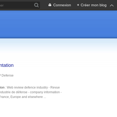
Connexion
+
Créer mon blog
ntation
P Defense
tion
: Web review defence industry - Revue
ndustrie de défense - company information -
France, Europe and elsewhere ...