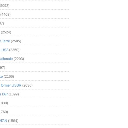
(5092)
(4408)
37)
(2524)
 Terre
(2505)
& USA
(2360)
ationale
(2203)
97)
ce
(2166)
& former USSR
(2036)
l'Air
(1899)
1838)
1760)
OTAN
(1584)