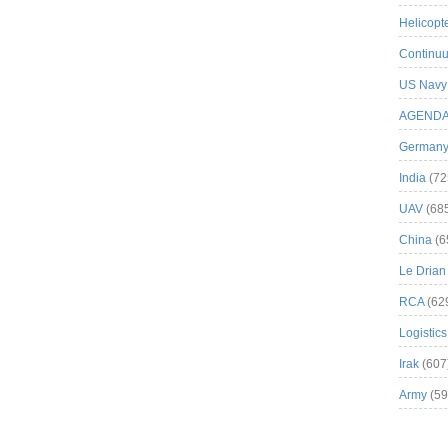
Helicopt
Continuu
US Navy
AGEND
German
India
(72
UAV
(68
China
(6
Le Drian
RCA
(62
Logistics
Irak
(607
Army
(59