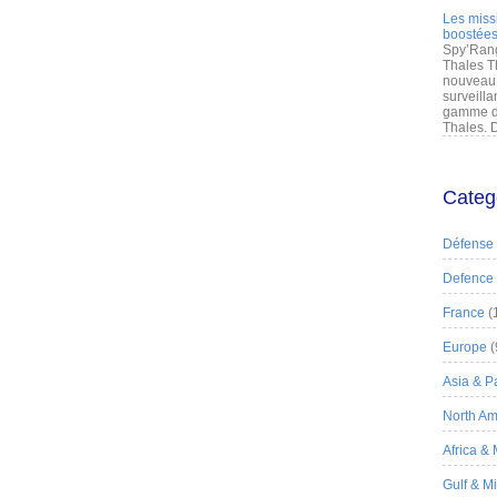
Les miss
boostées
Spy’Rang
Thales T
nouveau 
surveilla
gamme de
Thales. D
Categ
Défense
Defence
France
(
Europe
(
Asia & Pa
North Am
Africa &
Gulf & M