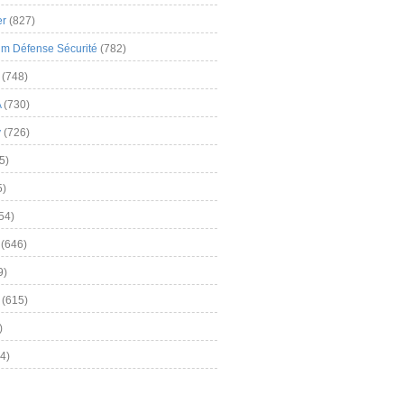
er
(827)
m Défense Sécurité
(782)
(748)
A
(730)
y
(726)
5)
5)
54)
(646)
9)
(615)
)
4)