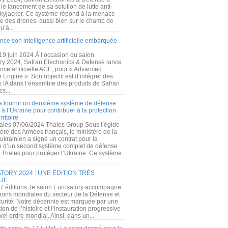
e lancement de sa solution de lutte anti-
kyjacker. Ce système répond à la menace
te des drones, aussi bien sur le champ de
u’à...
nce son intelligence artificielle embarquée
 19 juin 2024 À l’occasion du salon
ry 2024, Safran Electronics & Defense lance
gence artificielle ACE, pour « Advanced
 Engine ». Son objectif est d’intégrer des
s IA dans l’ensemble des produits de Safran
cs...
a fournir un deuxième système de défense
à l’Ukraine pour contribuer à la protection
rritoire
ales 07/06/2024 Thales Group Sous l’égide
ère des Armées français, le ministère de la
ukrainien a signé un contrat pour la
re d’un second système complet de défense
 Thales pour protéger l’Ukraine. Ce système
ORY 2024 : UNE ÉDITION TRÈS
UE
7 éditions, le salon Eurosatory accompagne
tions mondiales du secteur de la Défense et
curité. Notre décennie est marquée par une
ion de l’histoire et l’instauration progressive
el ordre mondial. Ainsi, dans un...