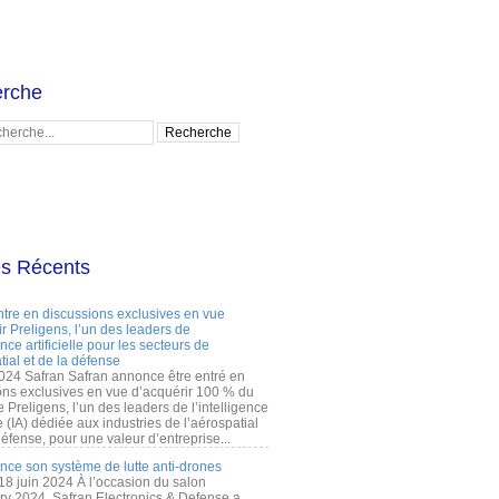
rche
es Récents
ntre en discussions exclusives en vue
r Preligens, l’un des leaders de
gence artificielle pour les secteurs de
tial et de la défense
2024 Safran Safran annonce être entré en
ons exclusives en vue d’acquérir 100 % du
e Preligens, l’un des leaders de l’intelligence
lle (IA) dédiée aux industries de l’aérospatial
défense, pour une valeur d’entreprise...
ance son système de lutte anti-drones
 18 juin 2024 À l’occasion du salon
ry 2024, Safran Electronics & Defense a