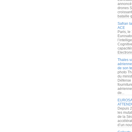
annoncé l
drones S
croissan
bataille q
Safran la
ACE
Paris, le
Eurosato
l’intelli
Cognitive
capacité
Electroni
Thales v
aérienne 
de son te
photo Th
du minist
Défense 
fournitu
aérienne
de...
EUROSAT
ATTEND
Depuis 2
les muta
de la Sé
accélérat
d’un nouv