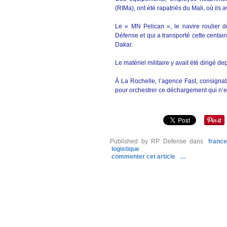
(RIMa), ont été rapatriés du Mali, où ils
Le « MN Pelican », le navire roulier d
Défense et qui a transporté cette centain
Dakar.
Le matériel militaire y avait été dirigé d
À La Rochelle, l’agence Fast, consignatai
pour orchestrer ce déchargement qui n’e
Published by RP Defense
dans
france
logistique
commenter cet article
…