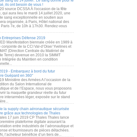
de sang du 14 juillet : Le sang donné pour le
é, ils ont besoin de vous !
20 source DCSSA À l'occasion de la fête
, qui aura lieu le mardi 14 juillet 2020, une
 de sang exceptionnelle en soutien aux
era organisée, à Paris, Hôtel national des
s Paris 7e, de 10h à 17h30. Rendez-vous
.
 Entreprises Défense 2019
FED Manifestation biennale créée en 1989 à
ive conjointe de la CCI Val-d’Oise/ Yvelines et
MAT (Direction Centrale du Matériel de
de Terre) devenue en 2010 la SIMMT
e Intégrée du Maintien en condition
nelle...
2019 - Embarquez à bord du futur
ère Guépard en 360°
19 Ministère des Armées A l’occasion de la
ition du Salon International de
utique et de l’Espace, nous vous proposons
rir la maquette grandeur réelle du futur
ère interarmées léger, exposée sur le stand
ère...
 de la supply chain aéronautique sécurisée
re grâce aux technologies de Thales
ales 17 juin 2019 CP Thales Thales lance
première plateforme digitale assurant la
elation entre industriels de l’aéronautique et
fense et fournisseurs de pièces détachées.
, l’acheteur bénéficie d’un tiers de...