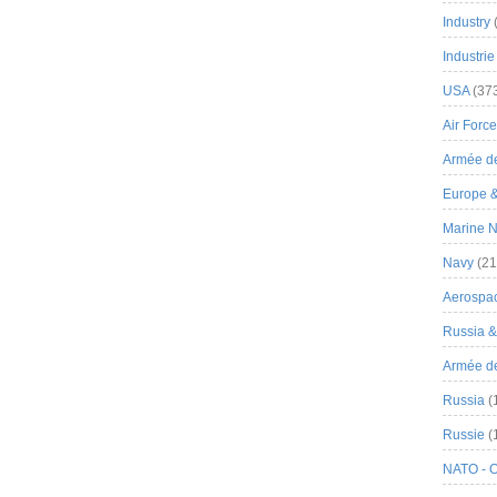
Industry
Industrie
USA
(37
Air Force
Armée de
Europe 
Marine N
Navy
(21
Aerospa
Russia 
Armée de 
Russia
(
Russie
(
NATO - 