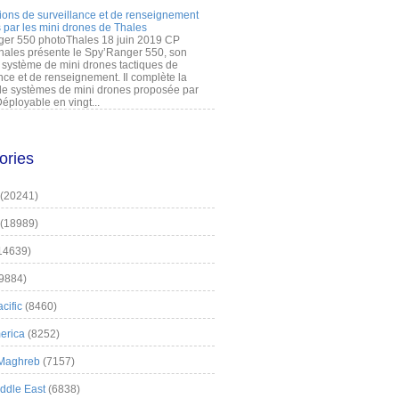
ions de surveillance et de renseignement
 par les mini drones de Thales
er 550 photoThales 18 juin 2019 CP
hales présente le Spy’Ranger 550, son
système de mini drones tactiques de
nce et de renseignement. Il complète la
 systèmes de mini drones proposée par
éployable en vingt...
ories
(20241)
(18989)
14639)
9884)
cific
(8460)
erica
(8252)
 Maghreb
(7157)
iddle East
(6838)