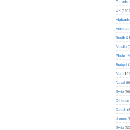
Terroris
UK
(151
Afghanist
Aéronau
South & 
Missile
(
Photo - 
Budget
(
Mali
(100
Naval
(9
Syrie
(96
Défense 
Daesh
(8
drones
(
Syria
(83