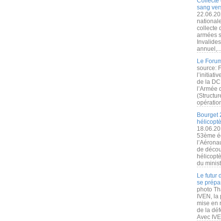
Collecte 
sang vers
22.06.20
nationale
collecte
armées s
Invalide
annuel,..
Le Forum
source: 
l’initiat
de la DC
l’Armée 
(Structur
opération
Bourget 
hélicopt
18.06.20
53ème éd
l’Aérona
de découv
hélicopt
du minist
Le futur
se prépa
photo Th
IVEN, la 
mise en r
de la dé
Avec IVEN