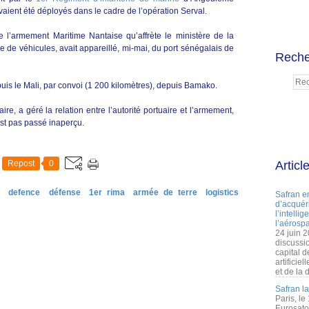
 avaient été déployés dans le cadre de l’opération Serval.
e l’armement Maritime Nantaise qu’affrète le ministère de la
e de véhicules, avait appareillé, mi-mai, du port sénégalais de
Reche
epuis le Mali, par convoi (1 200 kilomètres), depuis Bamako.
re, a géré la relation entre l’autorité portuaire et l’armement,
st pas passé inaperçu.
Repost
0
Articl
defence
défense
1er rima
armée de terre
logistics
Safran e
d’acquéri
l’intelli
l’aérospa
24 juin 
discussi
capital d
artificie
et de la 
Safran l
Paris, le
Eurosato