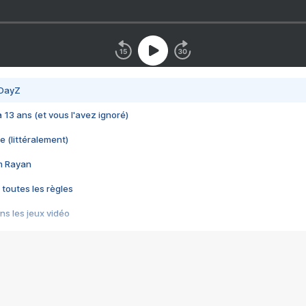
 DayZ
 a 13 ans (et vous l'avez ignoré)
e (littéralement)
im Rayan
 toutes les règles
s les jeux vidéo
us choquant de Rockstar ? - Le scandale BULLY
e plus moche de Steam
du RÊVE tourne au CAUCHEMAR