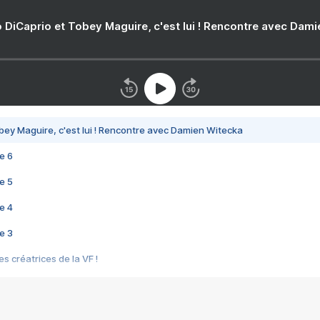
 DiCaprio et Tobey Maguire, c'est lui ! Rencontre avec Dam
bey Maguire, c'est lui ! Rencontre avec Damien Witecka
e 6
e 5
e 4
e 3
s créatrices de la VF !
e 2
e 1