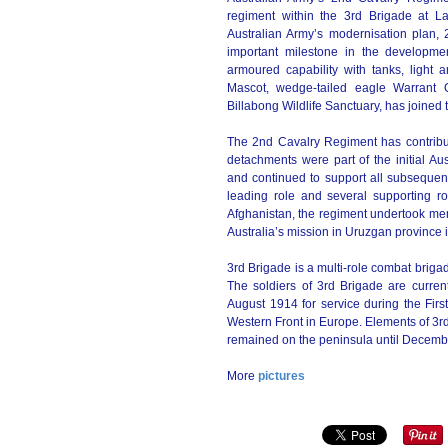
regiment within the 3rd Brigade at La
Australian Army’s modernisation plan, 
important milestone in the developmen
armoured capability with tanks, light 
Mascot, wedge-tailed eagle Warrant O
Billabong Wildlife Sanctuary, has joined 
The 2nd Cavalry Regiment has contribute
detachments were part of the initial Aust
and continued to support all subsequent
leading role and several supporting r
Afghanistan, the regiment undertook ment
Australia’s mission in Uruzgan province 
3rd Brigade is a multi-role combat brigad
The soldiers of 3rd Brigade are current
August 1914 for service during the First
Western Front in Europe. Elements of 3rd 
remained on the peninsula until Decemb
More
pictures