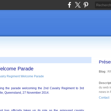
Prése
Welcome Parade
Blog
: R
Descrip
du web i
ing the parade welcoming the 2nd Cavalry Regiment to 3rd
news in 
ille, Queensland, 27 November 2014.
Contact
t has officially taken up its role as the armoured cavalry