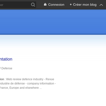
Connexion
+
Créer mon blog
ntation
P Defense
tion
: Web review defence industry - Revue
ndustrie de défense - company information -
France, Europe and elsewhere ...