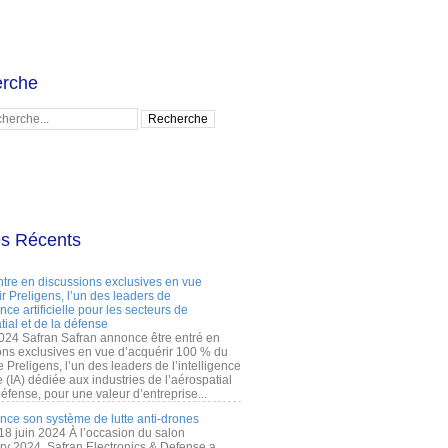
rche
es Récents
ntre en discussions exclusives en vue
r Preligens, l’un des leaders de
gence artificielle pour les secteurs de
tial et de la défense
2024 Safran Safran annonce être entré en
ons exclusives en vue d’acquérir 100 % du
e Preligens, l’un des leaders de l’intelligence
lle (IA) dédiée aux industries de l’aérospatial
défense, pour une valeur d’entreprise...
ance son système de lutte anti-drones
 18 juin 2024 À l’occasion du salon
ry 2024, Safran Electronics & Defense a