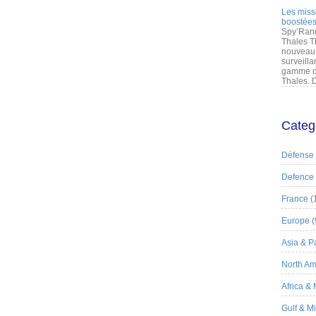
Les miss
boostées
Spy’Rang
Thales T
nouveau 
surveilla
gamme de
Thales. D
Categ
Défense
Defence
France
(
Europe
(
Asia & Pa
North Am
Africa &
Gulf & M