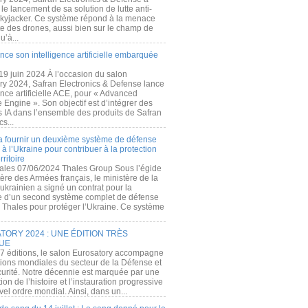
e lancement de sa solution de lutte anti-
kyjacker. Ce système répond à la menace
te des drones, aussi bien sur le champ de
u’à...
nce son intelligence artificielle embarquée
 19 juin 2024 À l’occasion du salon
ry 2024, Safran Electronics & Defense lance
gence artificielle ACE, pour « Advanced
 Engine ». Son objectif est d’intégrer des
s IA dans l’ensemble des produits de Safran
cs...
a fournir un deuxième système de défense
à l’Ukraine pour contribuer à la protection
rritoire
ales 07/06/2024 Thales Group Sous l’égide
ère des Armées français, le ministère de la
ukrainien a signé un contrat pour la
re d’un second système complet de défense
 Thales pour protéger l’Ukraine. Ce système
ORY 2024 : UNE ÉDITION TRÈS
UE
7 éditions, le salon Eurosatory accompagne
tions mondiales du secteur de la Défense et
curité. Notre décennie est marquée par une
ion de l’histoire et l’instauration progressive
el ordre mondial. Ainsi, dans un...