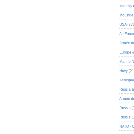
Industry
Industrie
USA
(37
Air Force
Armée de
Europe 
Marine N
Navy
(21
Aerospa
Russia 
Armée de 
Russia
(
Russie
(
NATO - 