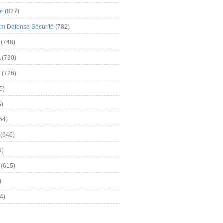
er
(827)
m Défense Sécurité
(782)
(748)
A
(730)
y
(726)
5)
5)
54)
(646)
9)
(615)
)
4)