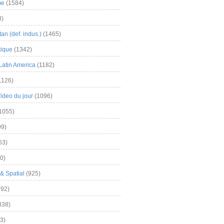
me
(1584)
3)
an (def. indus.)
(1465)
tique
(1342)
Latin America
(1182)
1126)
Video du jour
(1096)
1055)
9)
63)
0)
& Spatial
(925)
92)
838)
3)