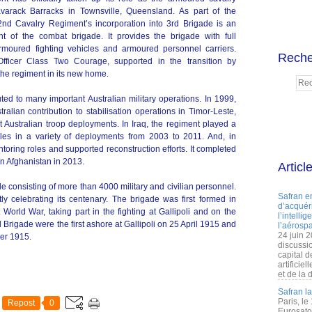
varack Barracks in Townsville, Queensland. As part of the
2nd Cavalry Regiment’s incorporation into 3rd Brigade is an
t of the combat brigade. It provides the brigade with full
armoured fighting vehicles and armoured personnel carriers.
Reche
fficer Class Two Courage, supported in the transition by
the regiment in its new home.
d to many important Australian military operations. In 1999,
ralian contribution to stabilisation operations in Timor-Leste,
 Australian troop deployments. In Iraq, the regiment played a
oles in a variety of deployments from 2003 to 2011. And, in
oring roles and supported reconstruction efforts. It completed
in Afghanistan in 2013.
Articl
e consisting of more than 4000 military and civilian personnel.
Safran e
ly celebrating its centenary. The brigade was first formed in
d’acquéri
 World War, taking part in the fighting at Gallipoli and on the
l’intelli
Brigade were the first ashore at Gallipoli on 25 April 1915 and
l’aérospa
24 juin 
er 1915.
discussi
capital d
artificie
et de la 
Safran l
Paris, le
Repost
0
Eurosato