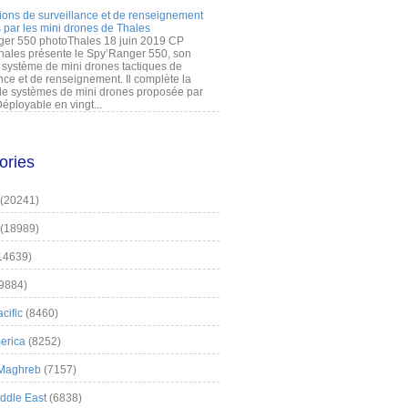
ions de surveillance et de renseignement
 par les mini drones de Thales
er 550 photoThales 18 juin 2019 CP
hales présente le Spy’Ranger 550, son
système de mini drones tactiques de
nce et de renseignement. Il complète la
 systèmes de mini drones proposée par
éployable en vingt...
ories
(20241)
(18989)
14639)
9884)
cific
(8460)
erica
(8252)
 Maghreb
(7157)
iddle East
(6838)