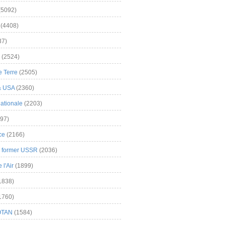
(5092)
(4408)
37)
(2524)
 Terre
(2505)
& USA
(2360)
ationale
(2203)
97)
ce
(2166)
& former USSR
(2036)
l'Air
(1899)
1838)
1760)
OTAN
(1584)