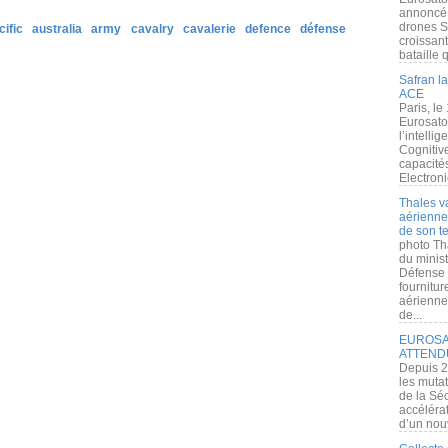
annoncé l
drones S
cific
australia
army
cavalry
cavalerie
defence
défense
croissan
bataille q
Safran la
ACE
Paris, le
Eurosato
l’intelli
Cognitive
capacité
Electroni
Thales v
aérienne 
de son te
photo Th
du minist
Défense 
fournitu
aérienne
de...
EUROSAT
ATTEND
Depuis 2
les muta
de la Sé
accélérat
d’un nouv