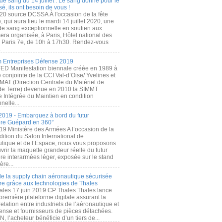
de sang du 14 juillet : Le sang donné pour le
é, ils ont besoin de vous !
20 source DCSSA À l'occasion de la fête
, qui aura lieu le mardi 14 juillet 2020, une
 de sang exceptionnelle en soutien aux
era organisée, à Paris, Hôtel national des
s Paris 7e, de 10h à 17h30. Rendez-vous
.
 Entreprises Défense 2019
FED Manifestation biennale créée en 1989 à
ive conjointe de la CCI Val-d’Oise/ Yvelines et
MAT (Direction Centrale du Matériel de
de Terre) devenue en 2010 la SIMMT
e Intégrée du Maintien en condition
nelle...
2019 - Embarquez à bord du futur
ère Guépard en 360°
19 Ministère des Armées A l’occasion de la
ition du Salon International de
utique et de l’Espace, nous vous proposons
rir la maquette grandeur réelle du futur
ère interarmées léger, exposée sur le stand
ère...
 de la supply chain aéronautique sécurisée
re grâce aux technologies de Thales
ales 17 juin 2019 CP Thales Thales lance
première plateforme digitale assurant la
elation entre industriels de l’aéronautique et
fense et fournisseurs de pièces détachées.
, l’acheteur bénéficie d’un tiers de...