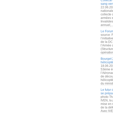
Collecte 
sang vers
22.06.20
nationale
collecte
armées s
Invalide
annuel,..
Le Forum
source: 
l’initiat
de la DC
l’Armée 
(Structur
opération
Bourget 
hélicopt
18.06.20
53ème éd
l’Aérona
de découv
hélicopt
du minist
Le futur
se prépa
photo Th
IVEN, la 
mise en r
de la dé
Avec IVEN