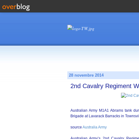
28 novembre 2014
2nd Cavalry Regiment 
Australian Army M1A1 Abrams tank dur
Brigade at Lavarack Barracks in Townsv
source
Australia Army
Australian Army’s 2nd Cavalry Regimen