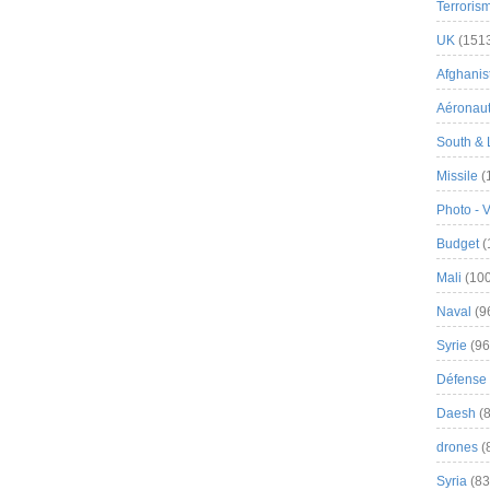
Terroris
UK
(151
Afghanist
Aéronau
South & 
Missile
(
Photo - 
Budget
(
Mali
(100
Naval
(9
Syrie
(96
Défense 
Daesh
(8
drones
(
Syria
(83