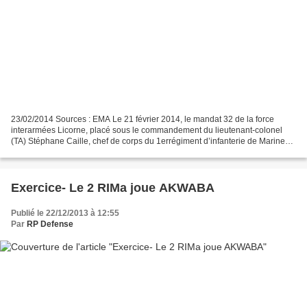
23/02/2014 Sources : EMA Le 21 février 2014, le mandat 32 de la force
interarmées Licorne, placé sous le commandement du lieutenant-colonel
(TA) Stéphane Caille, chef de corps du 1errégiment d’infanterie de Marine
(1er RIMa) d’Angoulême, s’est achevé...
Exercice- Le 2 RIMa joue AKWABA
Publié le 22/12/2013 à 12:55
Par
RP Defense