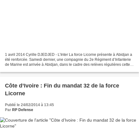
1 avril 2014 Cyrille DJEDJED - L’Inter La force Licorne présente à Abidjan a
été renforcée. Samedi dernier, une compagnie du 2e Régiment d’Infanterie
de Marine est arrivée à Abidjan, dans le cadre des relèves régulières cette
force. En effet, 150 militaires...
Côte d’Ivoire : Fin du mandat 32 de la force
Licorne
Publié le 24/02/2014 à 13:45
Par
RP Defense