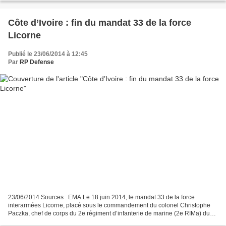
Côte d’Ivoire : fin du mandat 33 de la force
Licorne
Publié le 23/06/2014 à 12:45
Par
RP Defense
23/06/2014 Sources : EMA Le 18 juin 2014, le mandat 33 de la force
interarmées Licorne, placé sous le commandement du colonel Christophe
Paczka, chef de corps du 2e régiment d’infanterie de marine (2e RIMa) du
Mans, s’est achevé après quatre mois de présence...