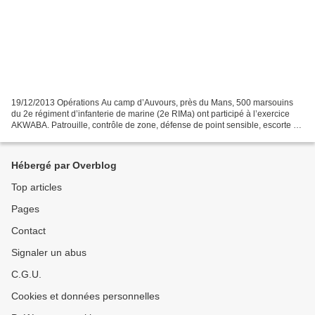
19/12/2013 Opérations Au camp d’Auvours, près du Mans, 500 marsouins
du 2e régiment d’infanterie de marine (2e RIMa) ont participé à l’exercice
AKWABA. Patrouille, contrôle de zone, défense de point sensible, escorte de
convoi et évacuation de ressortissants…,...
Hébergé par Overblog
Top articles
Pages
Contact
Signaler un abus
C.G.U.
Cookies et données personnelles