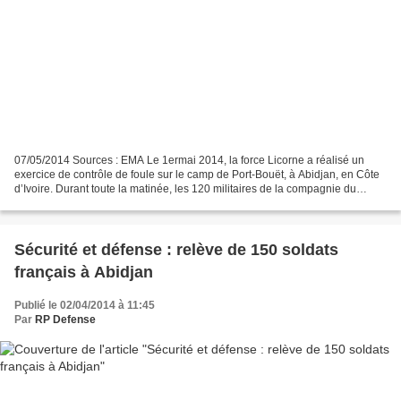
07/05/2014 Sources : EMA Le 1ermai 2014, la force Licorne a réalisé un
exercice de contrôle de foule sur le camp de Port-Bouët, à Abidjan, en Côte
d’Ivoire. Durant toute la matinée, les 120 militaires de la compagnie du
2erégiment d’infanterie de Marine...
Sécurité et défense : relève de 150 soldats
français à Abidjan
Publié le 02/04/2014 à 11:45
Par
RP Defense