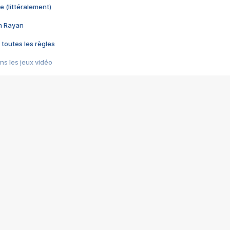
e (littéralement)
im Rayan
 toutes les règles
s les jeux vidéo
us choquant de Rockstar ? - Le scandale BULLY
e plus moche de Steam
du RÊVE tourne au CAUCHEMAR
pendant 8 heures
it… à tort
umiliés par un jeu vidéo
ire - Final Fantasy 8
ti un empire - Age of Empires
story DOFUS