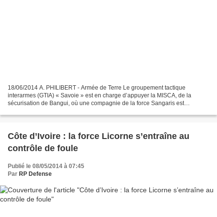
18/06/2014 A. PHILIBERT - Armée de Terre Le groupement tactique
interarmes (GTIA) « Savoie » est en charge d’appuyer la MISCA, de la
sécurisation de Bangui, où une compagnie de la force Sangaris est
déployée en permanence, au point nommé PK12. Le capitaine...
Côte d’Ivoire : la force Licorne s’entraîne au
contrôle de foule
Publié le 08/05/2014 à 07:45
Par
RP Defense