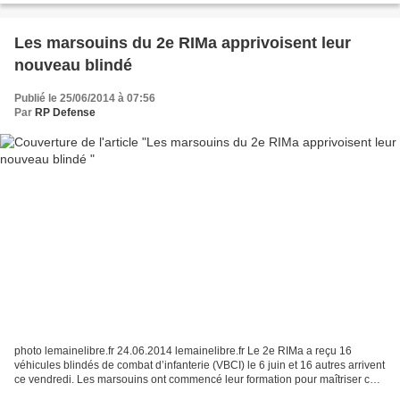
Les marsouins du 2e RIMa apprivoisent leur
nouveau blindé
Publié le 25/06/2014 à 07:56
Par
RP Defense
photo lemainelibre.fr 24.06.2014 lemainelibre.fr Le 2e RIMa a reçu 16
véhicules blindés de combat d’infanterie (VBCI) le 6 juin et 16 autres arrivent
ce vendredi. Les marsouins ont commencé leur formation pour maîtriser ces
engins qui remplacent les véhicules...