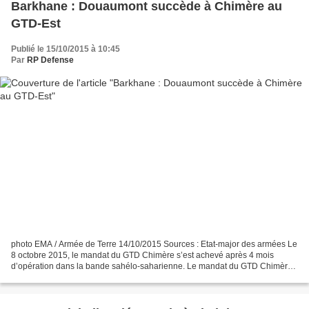
Barkhane : Douaumont succède à Chimère au
GTD-Est
Publié le 15/10/2015 à 10:45
Par
RP Defense
photo EMA / Armée de Terre 14/10/2015 Sources : Etat-major des armées Le
8 octobre 2015, le mandat du GTD Chimère s’est achevé après 4 mois
d’opération dans la bande sahélo-saharienne. Le mandat du GTD Chimère,
commandé par le colonel Vincent Tassel,...