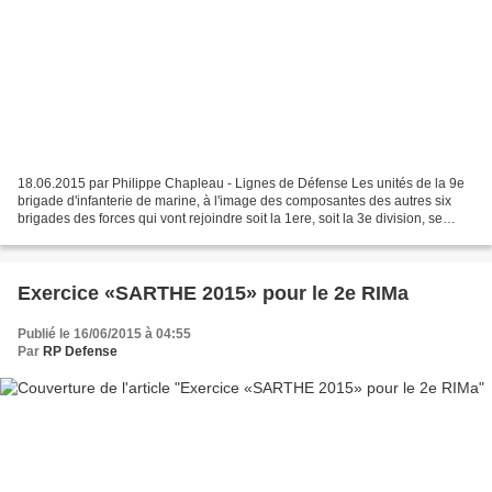
18.06.2015 par Philippe Chapleau - Lignes de Défense Les unités de la 9e
brigade d'infanterie de marine, à l'image des composantes des autres six
brigades des forces qui vont rejoindre soit la 1ere, soit la 3e division, se
préparent à adopter la nouvelle...
Exercice «SARTHE 2015» pour le 2e RIMa
Publié le 16/06/2015 à 04:55
Par
RP Defense