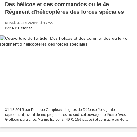
Des hélicos et des commandos ou le 4e
Régiment d'hélicoptères des forces spéciales
Publié le 31/12/2015 à 17:55
Par
RP Defense
31.12.2015 par Philippe Chapleau - Lignes de Défense Je signale
rapidement, avant de me projeter très au sud, cet ouvrage de Pierre-Yves
Grolleau paru chez Marine Editions (49 €, 156 pages) et consacré au 4e
RHFS. Ce que j'ai pu voir de ce livre vaut...