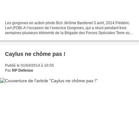
Les gorgones en action photo Bch Jérôme Bardenet 3 avril, 2014 Frédéric
Lert (FOB) A l’occasion de l’exercice Gorgones, qui a réuni pendant trois
semaines plusieurs éléments de la Brigade des Forces Spéciales Terre sur
le camp de Caylus, le général Pierre...
Caylus ne chôme pas !
Publié le 01/04/2014 à 10:55
Par
RP Defense