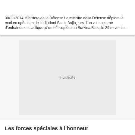
30/11/2014 Ministère de la Défense Le ministre de la Défense déplore la
mort en opération de l’adjudant Samir Bajja, lors d’un vol nocturne
d’entrainement tactique, d’un hélicoptère au Burkina Faso, le 29 novembre
2014 vers 21 heures. Natif de Nîmes et...
Publicité
Les forces spéciales à l'honneur