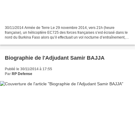
30/11/2014 Armée de Terre Le 29 novembre 2014, vers 21h (heure
française), un hélicoptère EC725 des forces françaises s’est écrasé dans le
nord du Burkina Faso alors qu’il effectuait un vol nocturne d’entraînement,
provoquant la mort d’un militaire et...
Biographie de l'Adjudant Samir BAJJA
Publié le 30/11/2014 à 17:55
Par
RP Defense