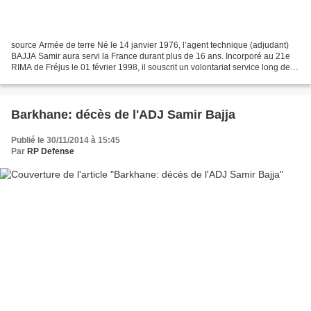
source Armée de terre Né le 14 janvier 1976, l’agent technique (adjudant)
BAJJA Samir aura servi la France durant plus de 16 ans. Incorporé au 21e
RIMA de Fréjus le 01 février 1998, il souscrit un volontariat service long de 6
mois ce qui porte la durée...
Barkhane: décès de l'ADJ Samir Bajja
Publié le 30/11/2014 à 15:45
Par
RP Defense