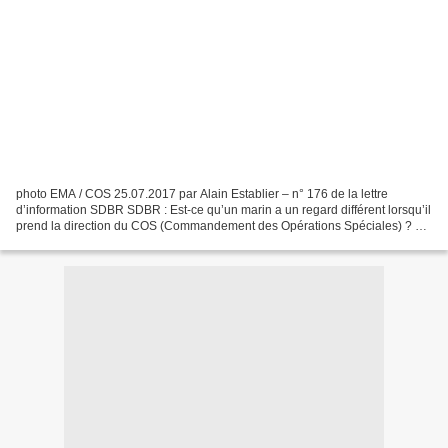
photo EMA / COS 25.07.2017 par Alain Establier – n° 176 de la lettre
d’information SDBR SDBR : Est-ce qu’un marin a un regard différent lorsqu’il
prend la direction du COS (Commandement des Opérations Spéciales) ? VA
Laurent Isnard : Nous venons de fêter...