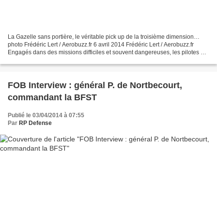
La Gazelle sans portière, le véritable pick up de la troisième dimension…
photo Frédéric Lert / Aerobuzz.fr 6 avril 2014 Frédéric Lert / Aerobuzz.fr
Engagés dans des missions difficiles et souvent dangereuses, les pilotes de
SA-342 Gazelle du 4ème RHFS...
FOB Interview : général P. de Nortbecourt,
commandant la BFST
Publié le 03/04/2014 à 07:55
Par
RP Defense