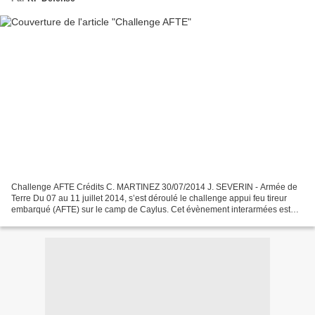
Challenge AFTE Crédits C. MARTINEZ 30/07/2014 J. SEVERIN - Armée de
Terre Du 07 au 11 juillet 2014, s’est déroulé le challenge appui feu tireur
embarqué (AFTE) sur le camp de Caylus. Cet évènement interarmées est
organisé chaque année par le 2e escadron...