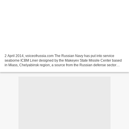
2 April 2014, voiceofrussia.com The Russian Navy has put into service
seaborne ICBM Liner designed by the Makeyev State Missile Center based
in Miass, Chelyabinsk region, a source from the Russian defense sector
said. "The ICBM Liner system was put into...