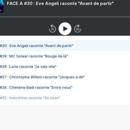
FACE A #30 : Eve Angeli raconte "Avant de partir"
#30 : Eve Angeli raconte "Avant de partir"
#29 : MC Solaar raconte "Bouge de là"
28 : Lorie raconte "Je vais vite"
#27 : Christophe Willem raconte "Jacques a dit"
#26 : Chimène Badi raconte "Entre nous"
#25 : Indochine raconte "3e sexe"
#24 : Zaho raconte "C'est chelou"
#23 : Patrick Bruel raconte "Au café des délices"
#22 : Kyo raconte "Le chemin"