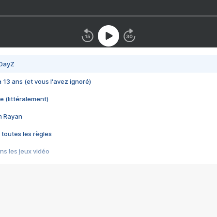
 DayZ
 a 13 ans (et vous l'avez ignoré)
e (littéralement)
im Rayan
 toutes les règles
s les jeux vidéo
us choquant de Rockstar ? - Le scandale BULLY
e plus moche de Steam
du RÊVE tourne au CAUCHEMAR