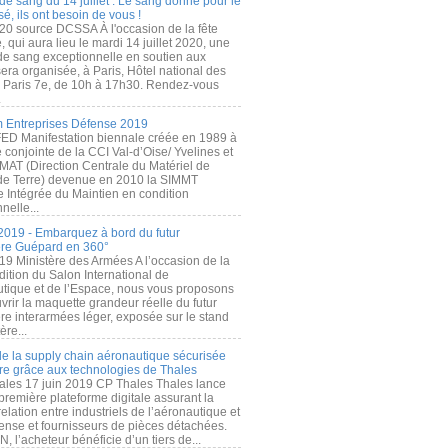
de sang du 14 juillet : Le sang donné pour le
é, ils ont besoin de vous !
20 source DCSSA À l'occasion de la fête
, qui aura lieu le mardi 14 juillet 2020, une
 de sang exceptionnelle en soutien aux
era organisée, à Paris, Hôtel national des
s Paris 7e, de 10h à 17h30. Rendez-vous
.
 Entreprises Défense 2019
FED Manifestation biennale créée en 1989 à
ive conjointe de la CCI Val-d’Oise/ Yvelines et
MAT (Direction Centrale du Matériel de
de Terre) devenue en 2010 la SIMMT
e Intégrée du Maintien en condition
nelle...
2019 - Embarquez à bord du futur
ère Guépard en 360°
19 Ministère des Armées A l’occasion de la
ition du Salon International de
utique et de l’Espace, nous vous proposons
rir la maquette grandeur réelle du futur
ère interarmées léger, exposée sur le stand
ère...
 de la supply chain aéronautique sécurisée
re grâce aux technologies de Thales
ales 17 juin 2019 CP Thales Thales lance
première plateforme digitale assurant la
elation entre industriels de l’aéronautique et
fense et fournisseurs de pièces détachées.
, l’acheteur bénéficie d’un tiers de...