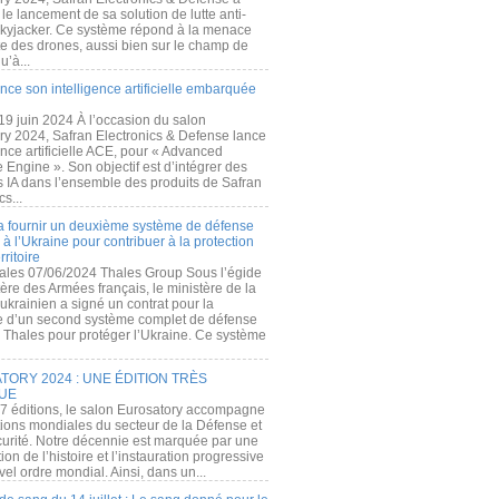
e lancement de sa solution de lutte anti-
kyjacker. Ce système répond à la menace
te des drones, aussi bien sur le champ de
u’à...
nce son intelligence artificielle embarquée
 19 juin 2024 À l’occasion du salon
ry 2024, Safran Electronics & Defense lance
gence artificielle ACE, pour « Advanced
 Engine ». Son objectif est d’intégrer des
s IA dans l’ensemble des produits de Safran
cs...
a fournir un deuxième système de défense
à l’Ukraine pour contribuer à la protection
rritoire
ales 07/06/2024 Thales Group Sous l’égide
ère des Armées français, le ministère de la
ukrainien a signé un contrat pour la
re d’un second système complet de défense
 Thales pour protéger l’Ukraine. Ce système
ORY 2024 : UNE ÉDITION TRÈS
UE
7 éditions, le salon Eurosatory accompagne
tions mondiales du secteur de la Défense et
curité. Notre décennie est marquée par une
ion de l’histoire et l’instauration progressive
el ordre mondial. Ainsi, dans un...