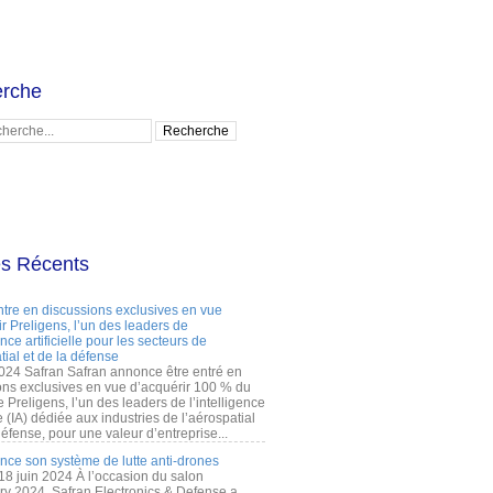
rche
es Récents
ntre en discussions exclusives en vue
r Preligens, l’un des leaders de
gence artificielle pour les secteurs de
tial et de la défense
2024 Safran Safran annonce être entré en
ons exclusives en vue d’acquérir 100 % du
e Preligens, l’un des leaders de l’intelligence
lle (IA) dédiée aux industries de l’aérospatial
défense, pour une valeur d’entreprise...
ance son système de lutte anti-drones
 18 juin 2024 À l’occasion du salon
ry 2024, Safran Electronics & Defense a