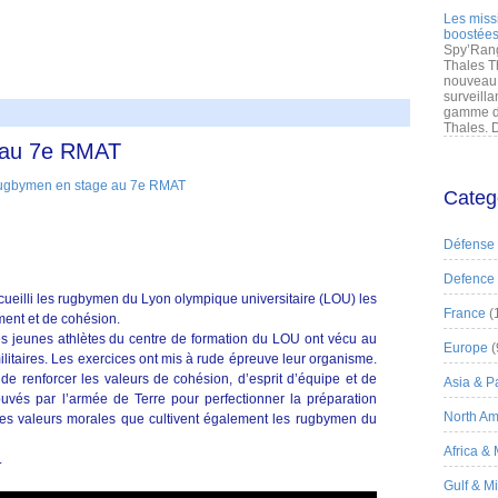
Les miss
boostées
Spy’Rang
Thales T
nouveau 
surveilla
gamme de
Thales. D
 au 7e RMAT
Categ
Défense
Defence
cueilli les rugbymen du Lyon olympique universitaire (LOU) les
France
(
ment et de cohésion.
s jeunes athlètes du centre de formation du LOU ont vécu au
Europe
(
ilitaires. Les exercices ont mis à rude épreuve leur organisme.
de renforcer les valeurs de cohésion, d’esprit d’équipe et de
Asia & Pa
és par l’armée de Terre pour perfectionner la préparation
North Am
Des valeurs morales que cultivent également les rugbymen du
Africa &
.
Gulf & M