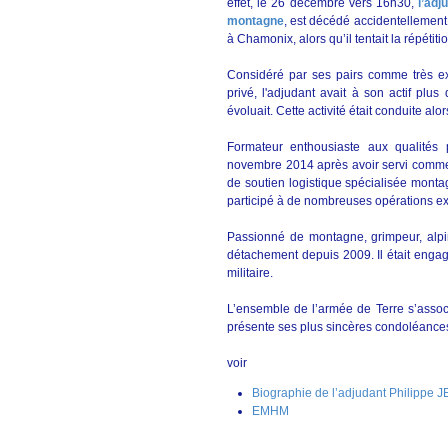
effet, le 26 décembre vers 16h30,
l’adj
montagne
, est décédé accidentellement
à Chamonix, alors qu’il tentait la répétit
Considéré par ses pairs comme très exp
privé, l'adjudant avait à son actif plus
évoluait. Cette activité était conduite alor
Formateur enthousiaste aux qualités 
novembre 2014 après avoir servi comme 
de soutien logistique spécialisée montag
participé à de nombreuses opérations ext
Passionné de montagne, grimpeur, alpinis
détachement depuis 2009. Il était enga
militaire.
L’ensemble de l’armée de Terre s’associ
présente ses plus sincères condoléance
voir
Biographie de l’adjudant Philippe 
EMHM