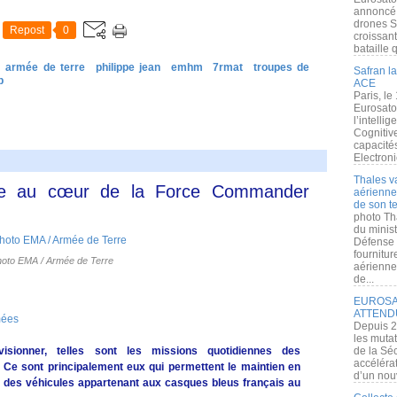
annoncé l
drones S
Repost
0
croissan
bataille q
armée de terre
philippe jean
emhm
7rmat
troupes de
Safran la
p
ACE
Paris, le
Eurosato
l’intelli
Cognitive
capacité
Electroni
Thales v
ce au cœur de la Force Commander
aérienne 
de son te
photo Th
du minist
Défense 
fournitu
hoto EMA / Armée de Terre
aérienne
de...
EUROSAT
ATTEND
mées
Depuis 2
les muta
rovisionner, telles sont les missions quotidiennes des
de la Sé
accélérat
 Ce sont principalement eux qui permettent le maintien en
d’un nouv
et des véhicules appartenant aux casques bleus français au