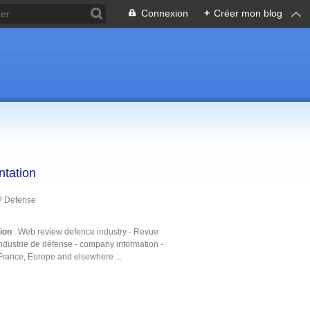
Connexion
+
Créer mon blog
ntation
P Defense
tion
: Web review defence industry - Revue
ndustrie de défense - company information -
France, Europe and elsewhere ...