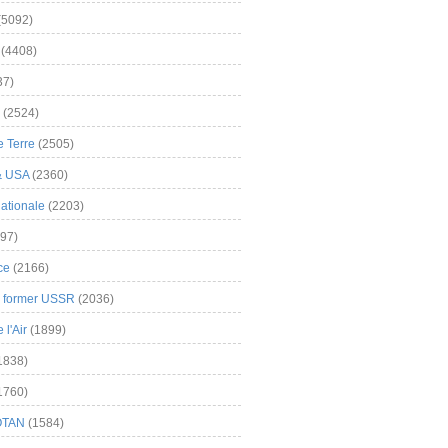
(5092)
(4408)
37)
(2524)
 Terre
(2505)
& USA
(2360)
ationale
(2203)
97)
ce
(2166)
& former USSR
(2036)
l'Air
(1899)
1838)
1760)
OTAN
(1584)