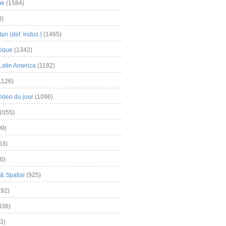
me
(1584)
3)
an (def. indus.)
(1465)
tique
(1342)
Latin America
(1182)
1126)
Video du jour
(1096)
1055)
9)
63)
0)
& Spatial
(925)
92)
838)
3)