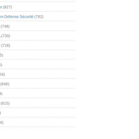
er
(827)
m Défense Sécurité
(782)
(748)
A
(730)
y
(726)
5)
5)
54)
(646)
9)
(615)
)
4)