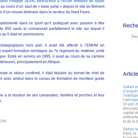
udant Philippe JEAN, instructeur à l’école militaire de haute
 au cours d’un saut de « base jump » depuis le site du Brévent
ion d’un nouvel itinéraire dans le secteur du Nant Favre.
érimenté dans ce sport qu’il pratiquait avec passion à titre
Reche
 de 850 sauts et connaissait parfaitement le site sur lequel il
s qu’il était en permissions.
pédagogiques hors pair, il avait été affecté à l’EMHM en
expert formation montagne au 7e régiment du matériel, unité
ne. Entré en service en 1995, iI avait au cours de sa carrière
érieures, principalement en Afrique.
te et skieur confirmé, il était titulaire du brevet de chef de
Articl
gé avec ardeur dans le cursus de formation de moniteur guide
Safran e
d’acquéri
e à la douleur de ses camarades, familles et proches et leur
l’intelli
l’aérospa
s.
24 juin 
discussi
capital d
artificie
JEAN
et de la 
Safran l
Paris, le
Eurosato