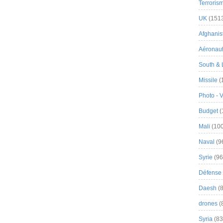
Terroris
UK
(151
Afghanist
Aéronau
South & 
Missile
(
Photo - 
Budget
(
Mali
(100
Naval
(9
Syrie
(96
Défense 
Daesh
(8
drones
(
Syria
(83