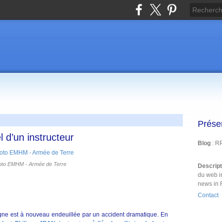
Prése
 d’un instructeur
Blog
: R
oto EMHM - Armée de Terre
Descrip
du web i
news in 
Contact
e est à nouveau endeuillée par un accident dramatique. En