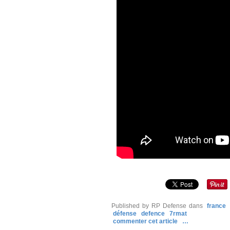
Published by RP Defense
dans
france
défense
defence
7rmat
commenter cet article
…