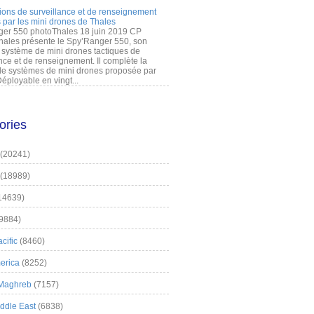
ions de surveillance et de renseignement
 par les mini drones de Thales
er 550 photoThales 18 juin 2019 CP
hales présente le Spy’Ranger 550, son
système de mini drones tactiques de
nce et de renseignement. Il complète la
 systèmes de mini drones proposée par
éployable en vingt...
ories
(20241)
(18989)
14639)
9884)
cific
(8460)
erica
(8252)
 Maghreb
(7157)
iddle East
(6838)