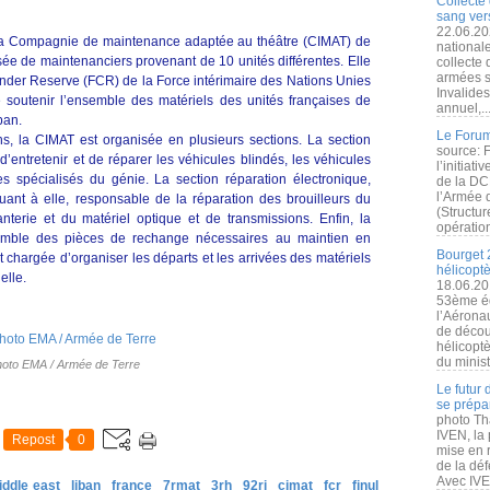
Collecte 
sang vers
22.06.20
s, la Compagnie de maintenance adaptée au théâtre (CIMAT) de
nationale
e de maintenanciers provenant de 10 unités différentes. Elle
collecte
armées s
ander Reserve (FCR) de la Force intérimaire des Nations Unies
Invalide
 soutenir l’ensemble des matériels des unités françaises de
annuel,..
ban.
Le Forum
s, la CIMAT est organisée en plusieurs sections. La section
source: 
d’entretenir et de réparer les véhicules blindés, les véhicules
l’initiat
es spécialisés du génie. La section réparation électronique,
de la DC
l’Armée 
ant à elle, responsable de la réparation des brouilleurs du
(Structur
terie et du matériel optique et de transmissions. Enfin, la
opération
semble des pièces de rechange nécessaires au maintien en
Bourget 
t chargée d’organiser les départs et les arrivées des matériels
hélicopt
elle.
18.06.20
53ème éd
l’Aérona
de découv
hélicopt
du minist
hoto EMA / Armée de Terre
Le futur
se prépa
photo Th
IVEN, la 
Repost
0
mise en r
de la dé
Avec IVEN
iddle east
liban
france
7rmat
3rh
92ri
cimat
fcr
finul