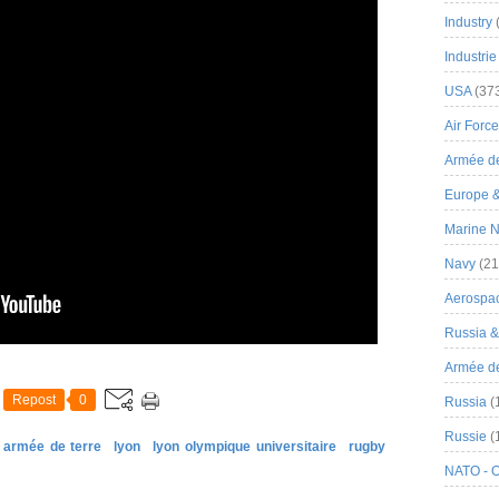
Industry
Industrie
USA
(37
Air Force
Armée de
Europe 
Marine N
Navy
(21
Aerospa
Russia 
Armée de 
Repost
0
Russia
(
Russie
(
armée de terre
lyon
lyon olympique universitaire
rugby
NATO - 