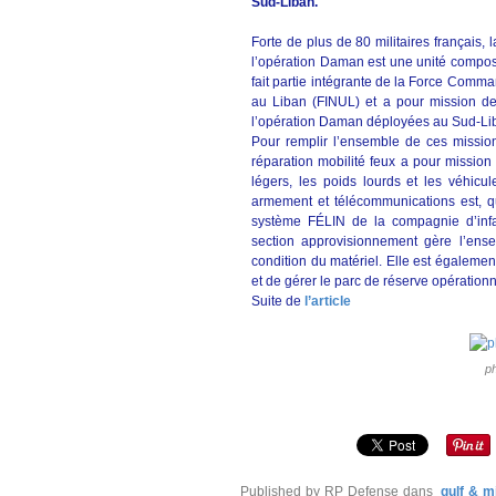
Sud-Liban.
Forte de plus de 80 militaires françai
l’opération Daman est une unité composé
fait partie intégrante de la Force Comm
au Liban (FINUL) et a pour mission de
l’opération Daman déployées au Sud-Li
Pour remplir l’ensemble de ces mission
réparation mobilité feux a pour mission 
légers, les poids lourds et les véhicul
armement et télécommunications est, qu
système FÉLIN de la compagnie d’infan
section approvisionnement gère l’en
condition du matériel. Elle est égalemen
et de gérer le parc de réserve opérationn
Suite de
l’article
p
Published by RP Defense
dans
gulf & m