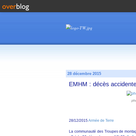
28 décembre 2015
EMHM : décès accidentel
ph
28/12/2015
Armée de Terre
La communauté des Troupes de montagn