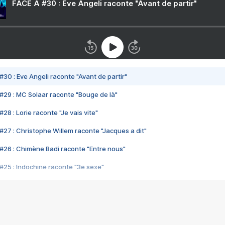
FACE A #30 : Eve Angeli raconte "Avant de partir"
#30 : Eve Angeli raconte "Avant de partir"
#29 : MC Solaar raconte "Bouge de là"
28 : Lorie raconte "Je vais vite"
#27 : Christophe Willem raconte "Jacques a dit"
#26 : Chimène Badi raconte "Entre nous"
#25 : Indochine raconte "3e sexe"
#24 : Zaho raconte "C'est chelou"
#23 : Patrick Bruel raconte "Au café des délices"
#22 : Kyo raconte "Le chemin"