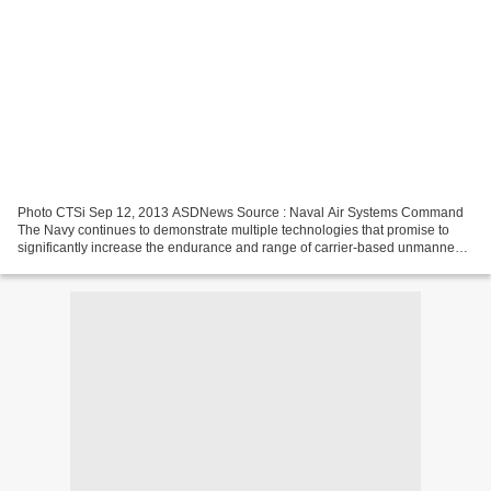
Photo CTSi Sep 12, 2013 ASDNews Source : Naval Air Systems Command
The Navy continues to demonstrate multiple technologies that promise to
significantly increase the endurance and range of carrier-based unmanned
aircraft. As part of the Unmanned Combat...