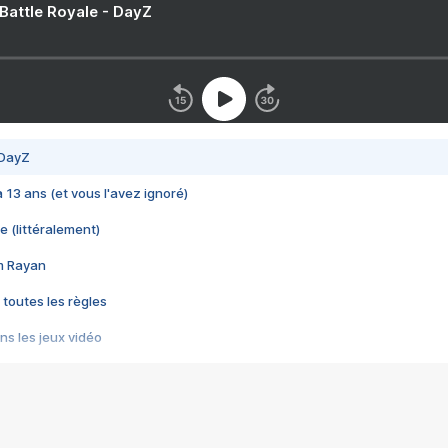
 Battle Royale - DayZ
 DayZ
 a 13 ans (et vous l'avez ignoré)
e (littéralement)
im Rayan
 toutes les règles
s les jeux vidéo
us choquant de Rockstar ? - Le scandale BULLY
e plus moche de Steam
du RÊVE tourne au CAUCHEMAR