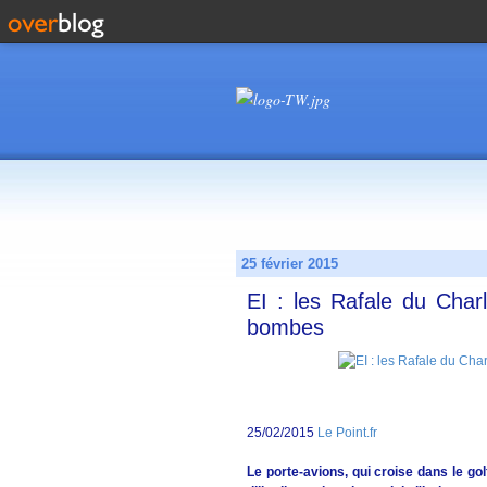
25 février 2015
EI : les Rafale du Char
bombes
25/02/2015
Le Point.fr
Le porte-avions, qui croise dans le go