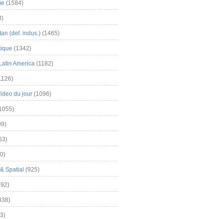
me
(1584)
3)
an (def. indus.)
(1465)
tique
(1342)
Latin America
(1182)
1126)
Video du jour
(1096)
1055)
9)
63)
0)
& Spatial
(925)
92)
838)
3)