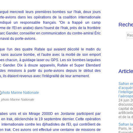
rgué mercredi leurs premières bombes sur l'Irak, deux jours
e-avions dans les opérations de la coalition internationale
 indiqué un responsable français. "On a frappé un camp
Reche
e de l'EI en arabe) dans l'ouest de l'Irak, près de la frontière
Marc Gander, conseiller en communication du contre-amiral Éric
aval du porte-avions.
ue l'un des quatre Rafale qui avaient décollé le matin du
u sans aucune bombe, et l'autre avec la moitié de son emport
bombes chacun, à guidage laser ou GPS. Les six bombes larguées
c Gander. Dix à douze appareils, Rafale et Super Etendard
Articl
des missions à partir du porte-avions depuis le début des
, ils étaient revenus avec l'intégralité de leur armement.
Safran e
d’acquéri
l’intelli
l’aérospa
photo Marine Nationale
24 juin 
discussi
capital d
artificie
abes unis et six Mirage 2000D en Jordanie participent par
et de la 
l en Irak, déclenchée le 19 septembre dernier. Cette opération
internationale contre les djihadistes de l'EI, qui contrôlent de
Safran l
Paris, le
t en Irak. Ces avions ont effectué une centaine de missions de
Eurosato