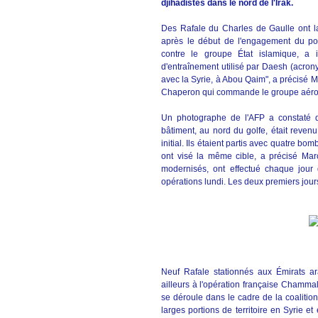
djihadistes dans le nord de l'Irak.
Des Rafale du Charles de Gaulle ont la
après le début de l'engagement du port
contre le groupe État islamique, a
d'entraînement utilisé par Daesh (acronym
avec la Syrie, à Abou Qaim", a précisé 
Chaperon qui commande le groupe aéron
Un photographe de l'AFP a constaté q
bâtiment, au nord du golfe, était reven
initial. Ils étaient partis avec quatre 
ont visé la même cible, a précisé Mar
modernisés, ont effectué chaque jour 
opérations lundi. Les deux premiers jours
Neuf Rafale stationnés aux Émirats ar
ailleurs à l'opération française Chamma
se déroule dans le cadre de la coalition 
larges portions de territoire en Syrie e