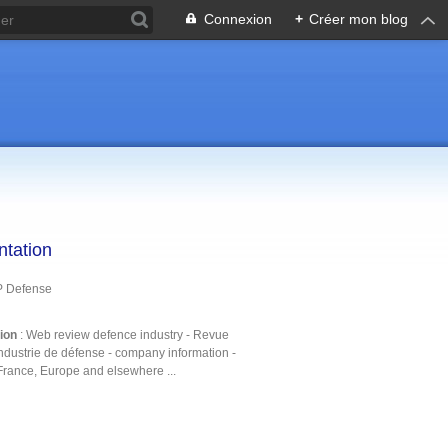
Connexion
+
Créer mon blog
ntation
P Defense
tion
: Web review defence industry - Revue
ndustrie de défense - company information -
France, Europe and elsewhere ...