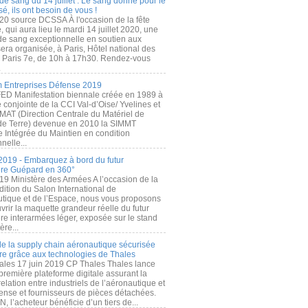
de sang du 14 juillet : Le sang donné pour le
é, ils ont besoin de vous !
20 source DCSSA À l'occasion de la fête
, qui aura lieu le mardi 14 juillet 2020, une
 de sang exceptionnelle en soutien aux
era organisée, à Paris, Hôtel national des
s Paris 7e, de 10h à 17h30. Rendez-vous
.
 Entreprises Défense 2019
FED Manifestation biennale créée en 1989 à
ive conjointe de la CCI Val-d’Oise/ Yvelines et
MAT (Direction Centrale du Matériel de
de Terre) devenue en 2010 la SIMMT
e Intégrée du Maintien en condition
nelle...
2019 - Embarquez à bord du futur
ère Guépard en 360°
19 Ministère des Armées A l’occasion de la
ition du Salon International de
utique et de l’Espace, nous vous proposons
rir la maquette grandeur réelle du futur
ère interarmées léger, exposée sur le stand
ère...
 de la supply chain aéronautique sécurisée
re grâce aux technologies de Thales
ales 17 juin 2019 CP Thales Thales lance
première plateforme digitale assurant la
elation entre industriels de l’aéronautique et
fense et fournisseurs de pièces détachées.
, l’acheteur bénéficie d’un tiers de...