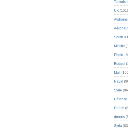
Terroris
UK
(151
Afghanist
Aéronau
South & 
Missile
(
Photo - 
Budget
(
Mali
(100
Naval
(9
Syrie
(96
Défense 
Daesh
(8
drones
(
Syria
(83