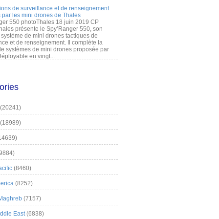
ions de surveillance et de renseignement
 par les mini drones de Thales
er 550 photoThales 18 juin 2019 CP
hales présente le Spy’Ranger 550, son
système de mini drones tactiques de
nce et de renseignement. Il complète la
 systèmes de mini drones proposée par
éployable en vingt...
ories
(20241)
(18989)
14639)
9884)
cific
(8460)
erica
(8252)
 Maghreb
(7157)
iddle East
(6838)