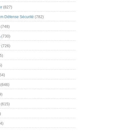
er
(827)
m Défense Sécurité
(782)
(748)
A
(730)
y
(726)
5)
5)
54)
(646)
9)
(615)
)
4)