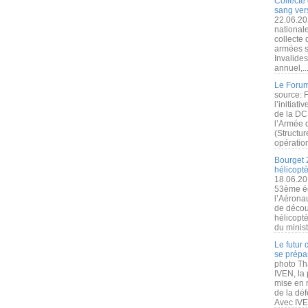
Collecte 
sang vers
22.06.20
nationale
collecte
armées s
Invalide
annuel,..
Le Forum
source: 
l’initiat
de la DC
l’Armée 
(Structur
opération
Bourget 
hélicopt
18.06.20
53ème éd
l’Aérona
de découv
hélicopt
du minist
Le futur
se prépa
photo Th
IVEN, la 
mise en r
de la dé
Avec IVEN