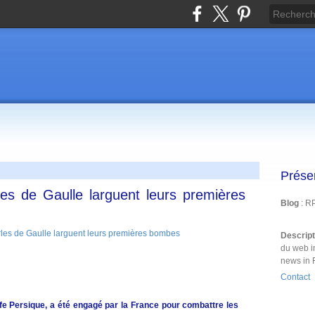
Prése
les de Gaulle larguent leurs premières
Blog
: R
Descrip
du web i
news in 
Contact
lfe Persique, a été engagé par la France pour combattre les