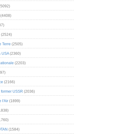
(5092)
(4408)
37)
(2524)
 Terre
(2505)
& USA
(2360)
ationale
(2203)
97)
ce
(2166)
& former USSR
(2036)
l'Air
(1899)
1838)
1760)
OTAN
(1584)