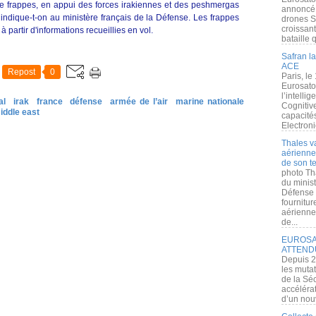
e frappes, en appui des forces irakiennes et des peshmergas
annoncé l
, indique-t-on au ministère français de la Défense. Les frappes
drones S
croissan
à partir d'informations recueillies en vol.
bataille q
Safran la
ACE
Repost
0
Paris, le
Eurosato
l’intelli
al
irak
france
défense
armée de l’air
marine nationale
Cognitive
iddle east
capacité
Electroni
Thales v
aérienne 
de son te
photo Th
du minist
Défense 
fournitu
aérienne
de...
EUROSAT
ATTEND
Depuis 2
les muta
de la Sé
accélérat
d’un nouv