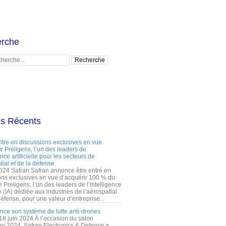
rche
es Récents
ntre en discussions exclusives en vue
r Preligens, l’un des leaders de
gence artificielle pour les secteurs de
tial et de la défense
2024 Safran Safran annonce être entré en
ons exclusives en vue d’acquérir 100 % du
e Preligens, l’un des leaders de l’intelligence
lle (IA) dédiée aux industries de l’aérospatial
défense, pour une valeur d’entreprise...
ance son système de lutte anti-drones
 18 juin 2024 À l’occasion du salon
ry 2024, Safran Electronics & Defense a