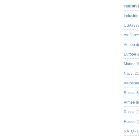
Industry
Industrie
USA
(37
Air Force
Armée de
Europe 
Marine N
Navy
(21
Aerospa
Russia 
Armée de 
Russia
(
Russie
(
NATO - 