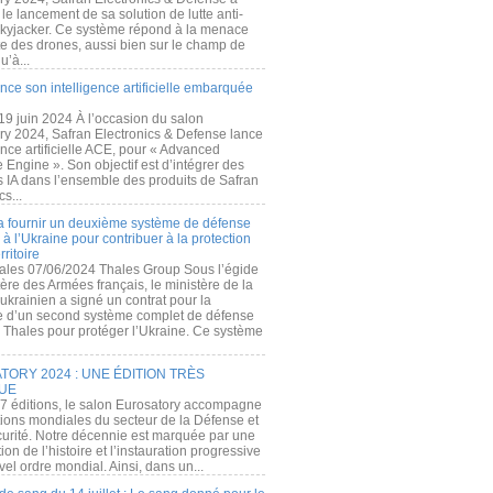
e lancement de sa solution de lutte anti-
kyjacker. Ce système répond à la menace
te des drones, aussi bien sur le champ de
u’à...
nce son intelligence artificielle embarquée
 19 juin 2024 À l’occasion du salon
ry 2024, Safran Electronics & Defense lance
gence artificielle ACE, pour « Advanced
 Engine ». Son objectif est d’intégrer des
s IA dans l’ensemble des produits de Safran
cs...
a fournir un deuxième système de défense
à l’Ukraine pour contribuer à la protection
rritoire
ales 07/06/2024 Thales Group Sous l’égide
ère des Armées français, le ministère de la
ukrainien a signé un contrat pour la
re d’un second système complet de défense
 Thales pour protéger l’Ukraine. Ce système
ORY 2024 : UNE ÉDITION TRÈS
UE
7 éditions, le salon Eurosatory accompagne
tions mondiales du secteur de la Défense et
curité. Notre décennie est marquée par une
ion de l’histoire et l’instauration progressive
el ordre mondial. Ainsi, dans un...