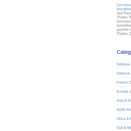
Les miss
boostées
Spy’Rang
Thales T
nouveau 
surveilla
gamme de
Thales. D
Categ
Défense
Defence
France
(
Europe
(
Asia & Pa
North Am
Africa &
Gulf & M