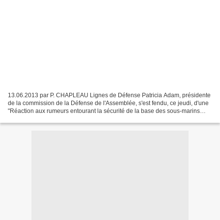
13.06.2013 par P. CHAPLEAU Lignes de Défense Patricia Adam, présidente
de la commission de la Défense de l'Assemblée, s'est fendu, ce jeudi, d'une
"Réaction aux rumeurs entourant la sécurité de la base des sous-marins
nucléaires lanceurs d’engins": Patricia...