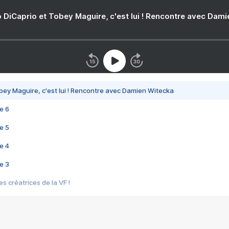
 DiCaprio et Tobey Maguire, c'est lui ! Rencontre avec Dam
bey Maguire, c'est lui ! Rencontre avec Damien Witecka
e 6
e 5
e 4
e 3
s créatrices de la VF !
e 2
e 1