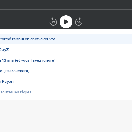
nsformé l’ennui en chef-d’œuvre
 DayZ
 a 13 ans (et vous l'avez ignoré)
e (littéralement)
im Rayan
 toutes les règles
s les jeux vidéo
us choquant de Rockstar ? - Le scandale BULLY
e plus moche de Steam