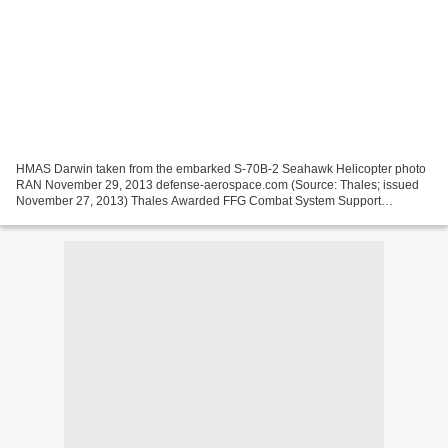
HMAS Darwin taken from the embarked S-70B-2 Seahawk Helicopter photo
RAN November 29, 2013 defense-aerospace.com (Source: Thales; issued
November 27, 2013) Thales Awarded FFG Combat System Support
Extension Thales Australia has been awarded a three-year...