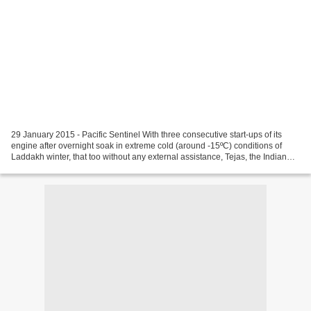
29 January 2015 - Pacific Sentinel With three consecutive start-ups of its
engine after overnight soak in extreme cold (around -15ºC) conditions of
Laddakh winter, that too without any external assistance, Tejas, the Indian
Light Combat Aircraft has achieved...