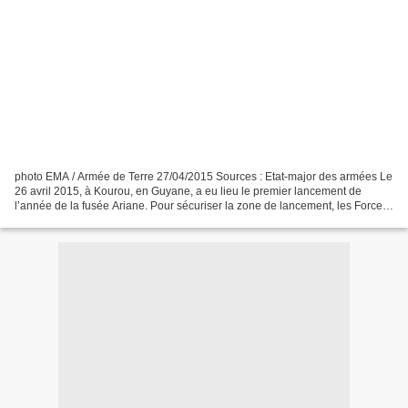
photo EMA / Armée de Terre 27/04/2015 Sources : Etat-major des armées Le
26 avril 2015, à Kourou, en Guyane, a eu lieu le premier lancement de
l’année de la fusée Ariane. Pour sécuriser la zone de lancement, les Forces
Armées en Guyane (FAG) ont déployé...