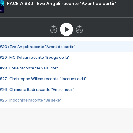
FACE A #30 : Eve Angeli raconte "Avant de partir"
#30 : Eve Angeli raconte "Avant de partir"
#29 : MC Solaar raconte "Bouge de là"
28 : Lorie raconte "Je vais vite"
#27 : Christophe Willem raconte "Jacques a dit"
#26 : Chimène Badi raconte "Entre nous"
#25 : Indochine raconte "3e sexe"
#24 : Zaho raconte "C'est chelou"
#23 : Patrick Bruel raconte "Au café des délices"
#22 : Kyo raconte "Le chemin"