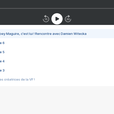
bey Maguire, c'est lui ! Rencontre avec Damien Witecka
e 6
e 5
e 4
e 3
s créatrices de la VF !
e 2
e 1
e Mektoub My Love arrive enfin ! Rencontre avec Shaïn Boumedine et Sal