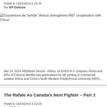
Publié le 15/03/2014 à 22:35
Par
RP Defense
Mar 14, 2014 ASDNews Source : Airbus, an EADS N.V. company Airbus and
NPU of China to identify new applications for 3D printing in commercial
aviation Airbus and China’s North Western Polytechnical University (NPU)
have signed a cooperation agreement...
The Rafale As Canada’s Next Fighter – Part 3
Publié le 15/03/2014 à 22:20