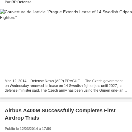
Par
RP Defense
Mar. 12, 2014 – Defense News (AFP) PRAGUE — The Czech government
on Wednesday renewed its lease on 14 Swedish fighter jets until 2027, its
defense minister said. The Czech army has been using the Gripen one- and
two-seaters since 2005 under a 10-year...
Airbus A400M Successfully Completes First
Airdrop Trials
Publié le 12/03/2014 à 17:50