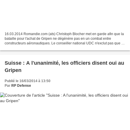
16.03.2014 Romandie.com (ats) Christoph Blocher met en garde afin que la
bataille pour l'achat de Gripen ne dégénère pas en un combat entre
constructeurs aéronautiques. Le conseiller national UDC n'exclut pas que la
campagne des opposants soit financée...
Suisse : A l'unanimité, les officiers disent oui au
Gripen
Publié le 16/03/2014 à 13:50
Par
RP Defense