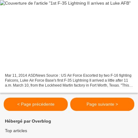
Mar 11, 2014 ASDNews Source : US Air Force Escorted by two F-16 fighting
Falcons, Luke Air Force Base's first F-35 Lightning II arrived a little after 11
a.m. March 10, from the Lockheed Martin factory in Fort Worth, Texas. "This is
a day that has been...
< Page précédente
Page suivante >
Hébergé par Overblog
Top articles