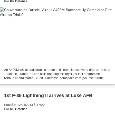
Par
RP Defense
An A400M test aircraft drops a range of different loads over a drop zone near
Toulouse, France, as part of its ongoing military flight-test programme.
(Airbus photo) March 12, 2014 defense-aerospace.com (Source: Airbus
Defense & Space; issued March 12,...
1st F-35 Lightning II arrives at Luke AFB
Publié le 12/03/2014 à 17:20
Par
RP Defense