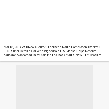
Mar 18, 2014 ASDNews Source : Lockheed Martin Corporation The first KC-
130J Super Hercules tanker assigned to a U.S. Marine Corps Reserve
squadron was ferried today from the Lockheed Martin [NYSE: LMT] facility
located here. This KC-130J is assigned to...