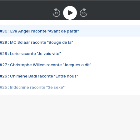
#30 : Eve Angeli raconte "Avant de partir"
#29 : MC Solaar raconte "Bouge de là"
28 : Lorie raconte "Je vais vite"
#27 : Christophe Willem raconte "Jacques a dit"
#26 : Chimène Badi raconte "Entre nous"
#25 : Indochine raconte "3e sexe"
#24 : Zaho raconte "C'est chelou"
#23 : Patrick Bruel raconte "Au café des délices"
#22 : Kyo raconte "Le chemin"
#21 : Nolwenn Leroy raconte "Cassé"