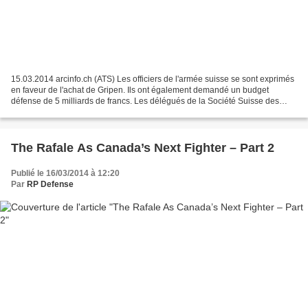
15.03.2014 arcinfo.ch (ATS) Les officiers de l'armée suisse se sont exprimés
en faveur de l'achat de Gripen. Ils ont également demandé un budget
défense de 5 milliards de francs. Les délégués de la Société Suisse des
Officiers (SSO) ont voté samedi unanimement...
The Rafale As Canada’s Next Fighter – Part 2
Publié le 16/03/2014 à 12:20
Par
RP Defense