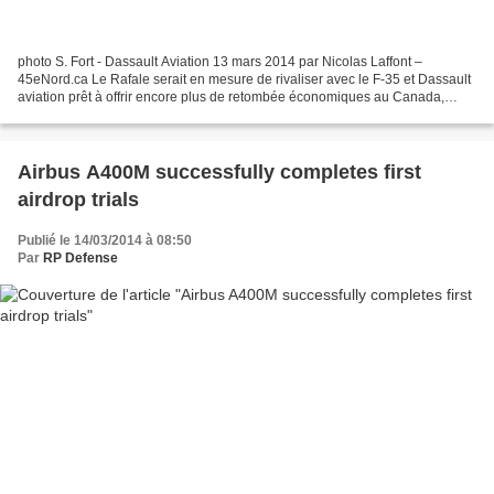
photo S. Fort - Dassault Aviation 13 mars 2014 par Nicolas Laffont –
45eNord.ca Le Rafale serait en mesure de rivaliser avec le F-35 et Dassault
aviation prêt à offrir encore plus de retombée économiques au Canada,
selon ce qu’a indiqué le vice-président...
Airbus A400M successfully completes first
airdrop trials
Publié le 14/03/2014 à 08:50
Par
RP Defense