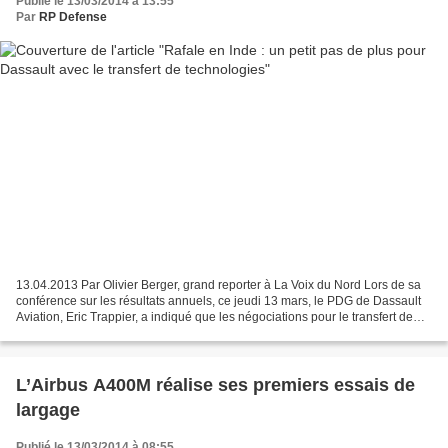
Publié le 13/03/2014 à 13:55
Par
RP Defense
13.04.2013 Par Olivier Berger, grand reporter à La Voix du Nord Lors de sa
conférence sur les résultats annuels, ce jeudi 13 mars, le PDG de Dassault
Aviation, Eric Trappier, a indiqué que les négociations pour le transfert de
technologies du Rafale était...
L’Airbus A400M réalise ses premiers essais de
largage
Publié le 13/03/2014 à 08:55