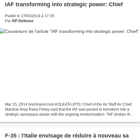
IAF transforming into strategic power: Chief
Publié le 17/03/2014 à 17:35
Par
RP Defense
Mar 15, 2014 brahmand.com KOLKATA (PTI): Chief of the Air Staff Air Chief
Marshal Arup Raha Friday said that the IAF was poised to transform into a
strategic aerospace power with the ongoing modernisation. "IAF (Indian Air
Force) is on a trajectory of...
F-35 : l'Italie envisage de réduire à nouveau sa