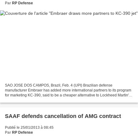
Par
RP Defense
SAO JOSE DOS CAMPOS, Brazil, Feb. 4 (UPI) Brazilian defense
manufacturer Embraer has added more international partners to its program
for marketing KC-390, said to be a cheaper alternative to Lockheed Martin's
C-130J. The C-130J updates the internationally...
SAAF defends cancellation of AMG contract
Publié le 25/01/2013 à 08:45
Par
RP Defense