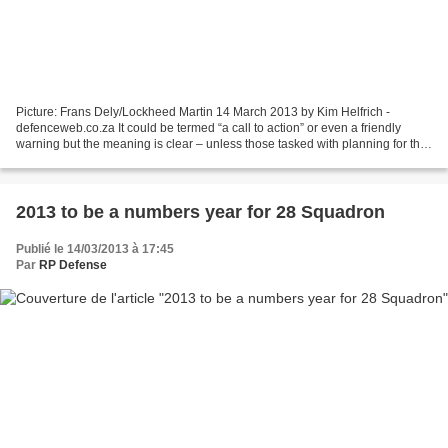
Picture: Frans Dely/Lockheed Martin 14 March 2013 by Kim Helfrich -
defenceweb.co.za It could be termed “a call to action” or even a friendly
warning but the meaning is clear – unless those tasked with planning for the
equipment needs of the SA Air Force...
2013 to be a numbers year for 28 Squadron
Publié le 14/03/2013 à 17:45
Par
RP Defense