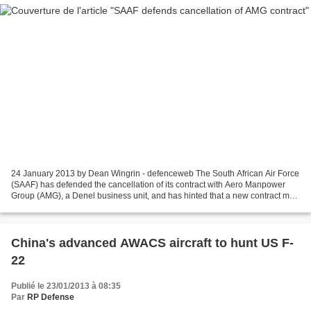
24 January 2013 by Dean Wingrin - defenceweb The South African Air Force
(SAAF) has defended the cancellation of its contract with Aero Manpower
Group (AMG), a Denel business unit, and has hinted that a new contract may
be negotiated. The long standing...
China's advanced AWACS aircraft to hunt US F-
22
Publié le 23/01/2013 à 08:35
Par
RP Defense