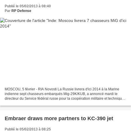
Publié le 05/02/2013 à 08:40
Par
RP Defense
MOSCOU, 5 février - RIA Novosti La Russie livrera d'ici 2014 à la Marine
indienne sept chasseurs embarqués Mig-29K/KUB, a annoncé mardi le
directeur du Service fédéral russe pour la coopération militaire et technique
(FSVTS) Alexandre Fomine. "En application...
Embraer draws more partners to KC-390 jet
Publié le 05/02/2013 à 08:25