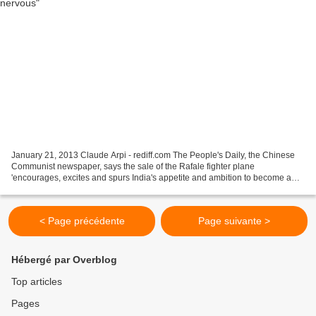
January 21, 2013 Claude Arpi - rediff.com The People's Daily, the Chinese
Communist newspaper, says the sale of the Rafale fighter plane
'encourages, excites and spurs India's appetite and ambition to become a
great military power while intensifying its...
< Page précédente
Page suivante >
Hébergé par Overblog
Top articles
Pages