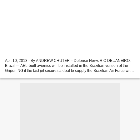
Apr. 10, 2013 - By ANDREW CHUTER – Defense News RIO DE JANEIRO,
Brazil — AEL-built avionics will be installed in the Brazilian version of the
Gripen NG if the fast jet secures a deal to supply the Brazilian Air Force with
a new fighter Saab, executives...