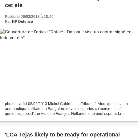
cet été
Publié le 06/02/2013 à 18:40
Par
RP Defense
photo Livefist 06/02/2013 Michel Cabirol – LaTribune.fr Alors que le salon
aéronautique militaire de Bangalore ouvre ses portes ce mercredi et à
quelques jours d'une visite de François Hollande, que peut espérer la
France en Inde en 2013? Avec un bon...
'LCA Tejas likely to be ready for operational