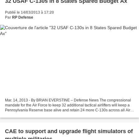
32 USAF C-130s in 8 States Spared Budget Ax
Publié le 14/03/2013 à 17:20
Par
RP Defense
Mar. 14, 2013 - By BRIAN EVERSTINE – Defense News The congressional
mandate for the Air Force to keep 32 additional tactical airlifters will keep a
Pennsylvania Reserve base alive and retain 24 more C-130s across all Air
Force components. The 911th Airlift...
CAE to support and upgrade flight simulators of