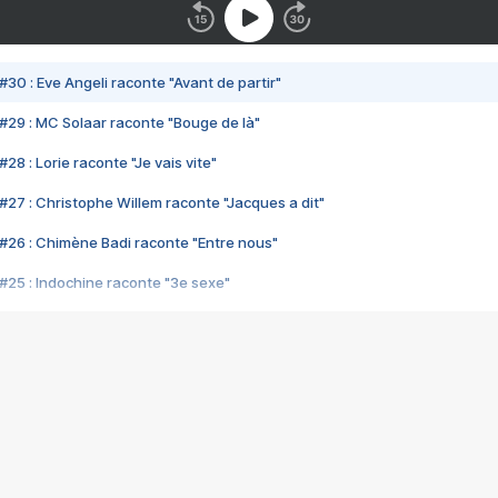
#30 : Eve Angeli raconte "Avant de partir"
#29 : MC Solaar raconte "Bouge de là"
28 : Lorie raconte "Je vais vite"
#27 : Christophe Willem raconte "Jacques a dit"
#26 : Chimène Badi raconte "Entre nous"
#25 : Indochine raconte "3e sexe"
#24 : Zaho raconte "C'est chelou"
#23 : Patrick Bruel raconte "Au café des délices"
#22 : Kyo raconte "Le chemin"
#21 : Nolwenn Leroy raconte "Cassé"
#20 : Patrick Hernandez raconte "Born to be alive"