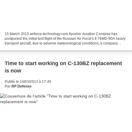
15 March 2013 airforce-technology.com Ilyushin Aviation Complex has
postponed the initial test flight of the Russian Air Force's Il-76MD-90A heavy
transport aircraft, due to adverse meteorological conditions, a company
spokeswoman has revealed. The spokeswoman...
Time to start working on C-130BZ replacement
is now
Publié le 14/03/2013 à 17:45
Par
RP Defense