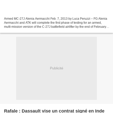
Armed MC-27J Alenia Aermacchi Feb. 7, 2013 by Luca Peruzzi – FG Alenia
Aermacchi and ATK will complete the first phase of testing for an armed,
multi-mission version of the C-27J battlefield airlifter by the end of February.
"The MC-27J version is not...
Publicité
Rafale : Dassault vise un contrat signé en Inde