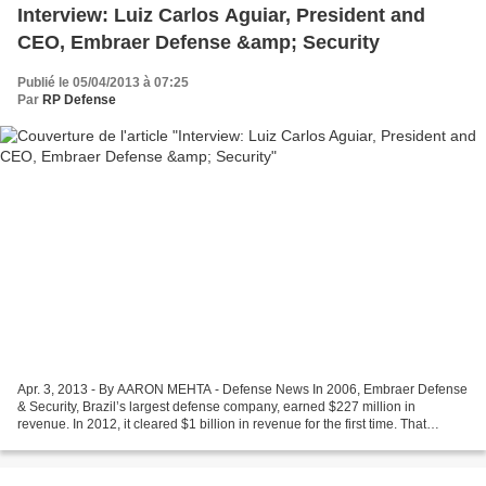
Interview: Luiz Carlos Aguiar, President and
CEO, Embraer Defense &amp; Security
Publié le 05/04/2013 à 07:25
Par
RP Defense
Apr. 3, 2013 - By AARON MEHTA - Defense News In 2006, Embraer Defense
& Security, Brazil’s largest defense company, earned $227 million in
revenue. In 2012, it cleared $1 billion in revenue for the first time. That
economic growth has mirrored the company’s...