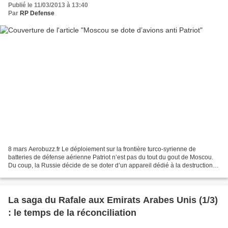
Publié le 11/03/2013 à 13:40
Par
RP Defense
8 mars Aerobuzz.fr Le déploiement sur la frontière turco-syrienne de
batteries de défense aérienne Patriot n’est pas du tout du gout de Moscou.
Du coup, la Russie décide de se doter d’un appareil dédié à la destruction
de ce genre de systèmes. Il s’agit...
La saga du Rafale aux Emirats Arabes Unis (1/3)
: le temps de la réconciliation