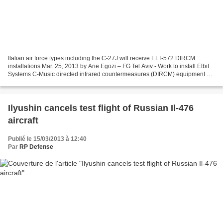
Italian air force types including the C-27J will receive ELT-572 DIRCM
installations Mar. 25, 2013 by Arie Egozi – FG Tel Aviv - Work to install Elbit
Systems C-Music directed infrared countermeasures (DIRCM) equipment on
several Italian air force types...
Ilyushin cancels test flight of Russian Il-476
aircraft
Publié le 15/03/2013 à 12:40
Par
RP Defense