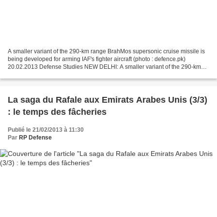
A smaller variant of the 290-km range BrahMos supersonic cruise missile is
being developed for arming IAF's fighter aircraft (photo : defence.pk)
20.02.2013 Defense Studies NEW DELHI: A smaller variant of the 290-km
range BrahMos supersonic cruise missile...
La saga du Rafale aux Emirats Arabes Unis (3/3)
: le temps des fâcheries
Publié le 21/02/2013 à 11:30
Par
RP Defense