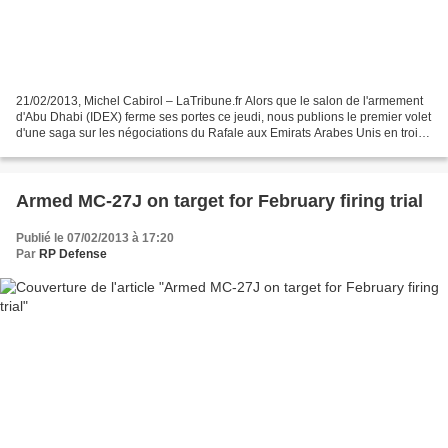
21/02/2013, Michel Cabirol – LaTribune.fr Alors que le salon de l'armement
d'Abu Dhabi (IDEX) ferme ses portes ce jeudi, nous publions le premier volet
d'une saga sur les négociations du Rafale aux Emirats Arabes Unis en trois
chapitres : le temps de...
Armed MC-27J on target for February firing trial
Publié le 07/02/2013 à 17:20
Par
RP Defense