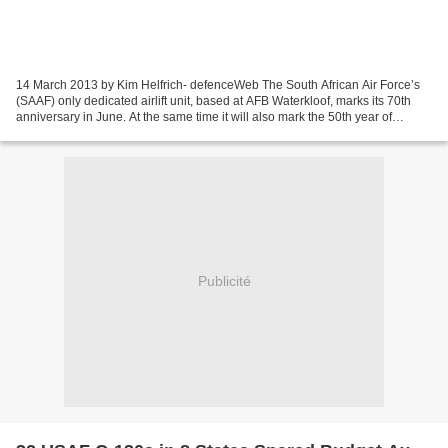
14 March 2013 by Kim Helfrich- defenceWeb The South African Air Force’s
(SAAF) only dedicated airlift unit, based at AFB Waterkloof, marks its 70th
anniversary in June. At the same time it will also mark the 50th year of
service of the venerable Hercules...
Publicité