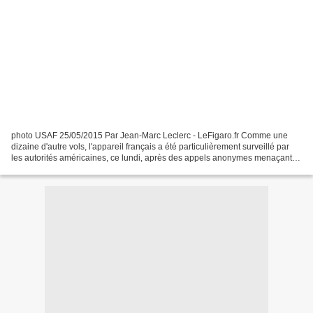
photo USAF 25/05/2015 Par Jean-Marc Leclerc - LeFigaro.fr Comme une
dizaine d'autre vols, l'appareil français a été particulièrement surveillé par
les autorités américaines, ce lundi, après des appels anonymes menaçants
reçus par la police. Une dizaine...