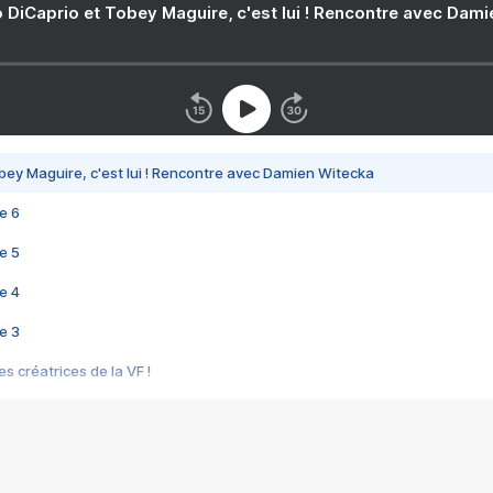
 DiCaprio et Tobey Maguire, c'est lui ! Rencontre avec Dam
bey Maguire, c'est lui ! Rencontre avec Damien Witecka
e 6
e 5
e 4
e 3
s créatrices de la VF !
e 2
e 1
e Mektoub My Love arrive enfin ! Rencontre avec Shaïn Boumedine et Sal