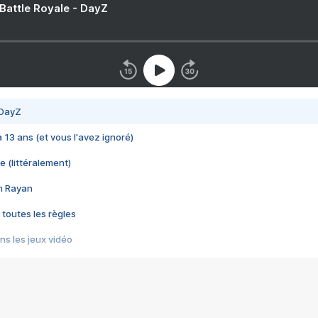
 Battle Royale - DayZ
 DayZ
 a 13 ans (et vous l'avez ignoré)
e (littéralement)
im Rayan
 toutes les règles
s les jeux vidéo
us choquant de Rockstar ? - Le scandale BULLY
e plus moche de Steam
du RÊVE tourne au CAUCHEMAR