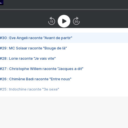
#30 : Eve Angeli raconte "Avant de partir"
#29 : MC Solaar raconte "Bouge de là"
28 : Lorie raconte "Je vais vite"
#27 : Christophe Willem raconte "Jacques a dit"
#26 : Chimène Badi raconte "Entre nous"
#25 : Indochine raconte "3e sexe"
#24 : Zaho raconte "C'est chelou"
#23 : Patrick Bruel raconte "Au café des délices"
#22 : Kyo raconte "Le chemin"