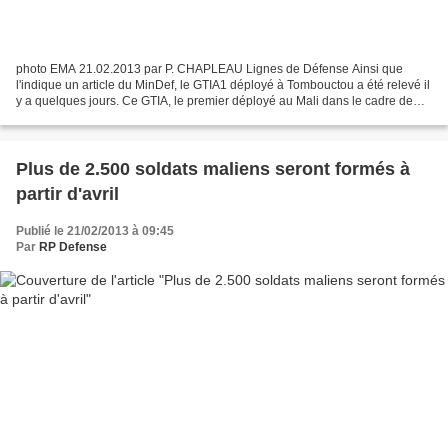
photo EMA 21.02.2013 par P. CHAPLEAU Lignes de Défense Ainsi que
l'indique un article du MinDef, le GTIA1 déployé à Tombouctou a été relevé il
y a quelques jours. Ce GTIA, le premier déployé au Mali dans le cadre de
l'opération Serval, était constitué...
Plus de 2.500 soldats maliens seront formés à
partir d'avril
Publié le 21/02/2013 à 09:45
Par
RP Defense