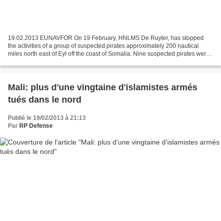
19.02.2013 EUNAVFOR On 19 February, HNLMS De Ruyter, has stopped
the activities of a group of suspected pirates approximately 200 nautical
miles north east of Eyl off the coast of Somalia. Nine suspected pirates were
apprehended and taken on board of...
Mali: plus d'une vingtaine d'islamistes armés
tués dans le nord
Publié le 19/02/2013 à 21:13
Par
RP Defense