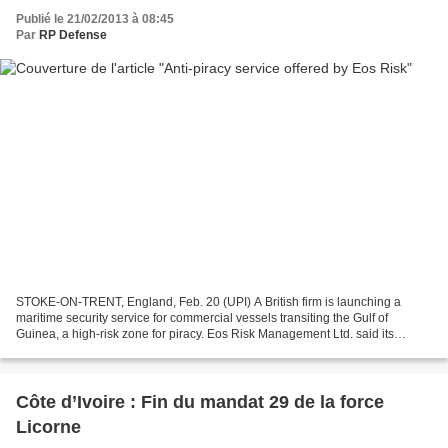
Publié le 21/02/2013 à 08:45
Par
RP Defense
STOKE-ON-TRENT, England, Feb. 20 (UPI) A British firm is launching a
maritime security service for commercial vessels transiting the Gulf of
Guinea, a high-risk zone for piracy. Eos Risk Management Ltd. said its
service is fully licensed and will supply...
Côte d’Ivoire : Fin du mandat 29 de la force
Licorne