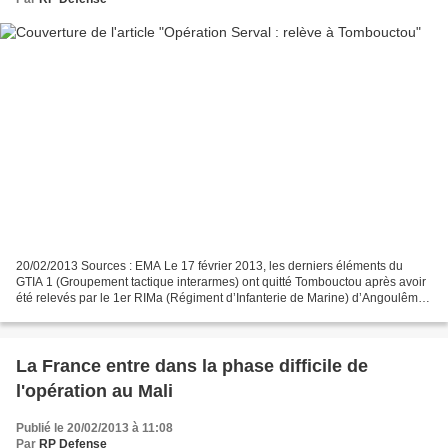
20/02/2013 Sources : EMA Le 17 février 2013, les derniers éléments du
GTIA 1 (Groupement tactique interarmes) ont quitté Tombouctou après avoir
été relevés par le 1er RIMa (Régiment d’Infanterie de Marine) d’Angoulême.
Depuis la libération de la ville...
La France entre dans la phase difficile de
l'opération au Mali
Publié le 20/02/2013 à 11:08
Par
RP Defense