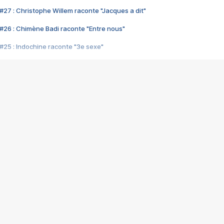
#27 : Christophe Willem raconte "Jacques a dit"
#26 : Chimène Badi raconte "Entre nous"
#25 : Indochine raconte "3e sexe"
#24 : Zaho raconte "C'est chelou"
#23 : Patrick Bruel raconte "Au café des délices"
#22 : Kyo raconte "Le chemin"
#21 : Nolwenn Leroy raconte "Cassé"
#20 : Patrick Hernandez raconte "Born to be alive"
#19 : Lorie raconte "Près de moi"
#18 : Michael Jones raconte "A nos actes manqués" (avec Jean-Jacque
#17 : Khaled raconte "Aïcha"
#16 : Corneille raconte "Parce qu'on vient de loin"