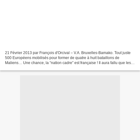
21 Février 2013 par François d'Orcival – V.A. Bruxelles-Bamako. Tout juste
500 Européens mobilisés pour former de quatre à huit bataillons de
Maliens… Une chance, la “nation cadre” est française ! Il aura fallu que les
Européens s’y mettent à vingt-sept,...