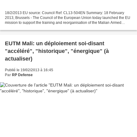
18/2/2013 EU source: Council Ref: CL13-504EN Summary: 18 February
2013, Brussels - The Council of the European Union today launched the EU
mission to support the training and reorganisation of the Malian Armed
Forces. An advance party has arrived in Bamako...
EUTM Mali: un déploiement soi-disant
"accéléré", "historique", "énergique" (à
actualiser)
Publié le 19/02/2013 à 16:45
Par
RP Defense