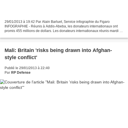
29/01/2013 à 19:42 Par Alain Barluet, Service infographie du Figaro
INFOGRAPHIE - Réunis à Addis-Abeba, les donateurs internationaux ont
promis 455 millions de dollars. Les donateurs internationaux réunis mardi à
Addis-Abeba ont promis de débourser quelque...
Mali: Britain 'risks being drawn into Afghan-
style conflict'
Publié le 29/01/2013 à 22:40
Par
RP Defense