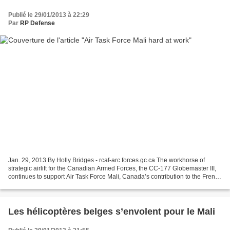
Publié le 29/01/2013 à 22:29
Par
RP Defense
Jan. 29, 2013 By Holly Bridges - rcaf-arc.forces.gc.ca The workhorse of
strategic airlift for the Canadian Armed Forces, the CC-177 Globemaster III,
continues to support Air Task Force Mali, Canada’s contribution to the French
efforts to stabilize the...
Les hélicoptères belges s’envolent pour le Mali