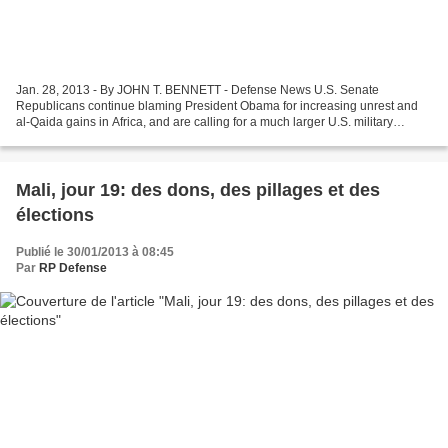
Jan. 28, 2013 - By JOHN T. BENNETT - Defense News U.S. Senate
Republicans continue blaming President Obama for increasing unrest and
al-Qaida gains in Africa, and are calling for a much larger U.S. military
footprint there. The Senate Armed Services Committee’s...
Mali, jour 19: des dons, des pillages et des
élections
Publié le 30/01/2013 à 08:45
Par
RP Defense