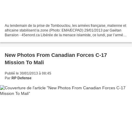
Au lendemain de la prise de Tombouctou, les armées française, malienne et
africaine stabilisent la zone (Photo: EMA/ECPAD) 29/01/2013 par Gaëtan
Barralon - 45enord.ca Libérée de la menace islamiste, ce lundi, par l’armée
française et malienne, la ville...
New Photos From Canadian Forces C-17
Mission To Mali
Publié le 30/01/2013 à 08:45
Par
RP Defense