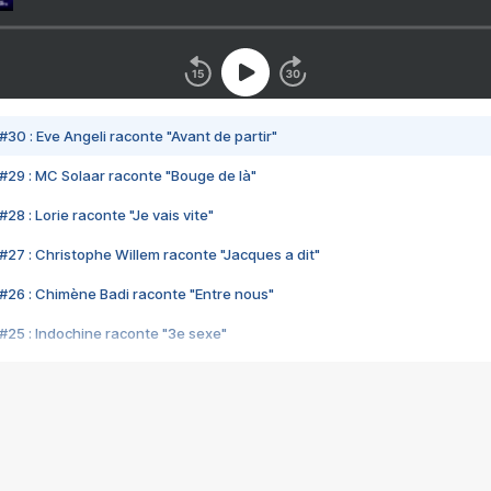
#30 : Eve Angeli raconte "Avant de partir"
#29 : MC Solaar raconte "Bouge de là"
28 : Lorie raconte "Je vais vite"
#27 : Christophe Willem raconte "Jacques a dit"
#26 : Chimène Badi raconte "Entre nous"
#25 : Indochine raconte "3e sexe"
#24 : Zaho raconte "C'est chelou"
#23 : Patrick Bruel raconte "Au café des délices"
#22 : Kyo raconte "Le chemin"