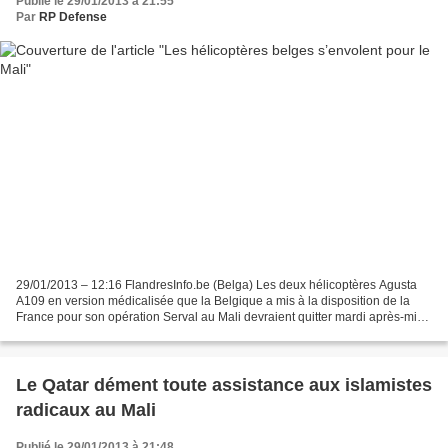
Publié le 29/01/2013 à 21:55
Par
RP Defense
29/01/2013 – 12:16 FlandresInfo.be (Belga) Les deux hélicoptères Agusta
A109 en version médicalisée que la Belgique a mis à la disposition de la
France pour son opération Serval au Mali devraient quitter mardi après-midi
- avec un jour de retard - l'aéroport...
Le Qatar dément toute assistance aux islamistes
radicaux au Mali
Publié le 29/01/2013 à 21:48