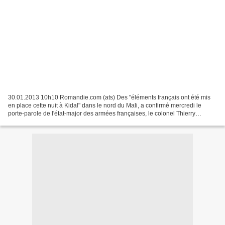
30.01.2013 10h10 Romandie.com (ats) Des "éléments français ont été mis
en place cette nuit à Kidal" dans le nord du Mali, a confirmé mercredi le
porte-parole de l'état-major des armées françaises, le colonel Thierry
Burkhard. Des sources concordantes...