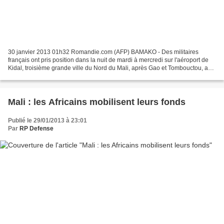
30 janvier 2013 01h32 Romandie.com (AFP) BAMAKO - Des militaires
français ont pris position dans la nuit de mardi à mercredi sur l'aéroport de
Kidal, troisième grande ville du Nord du Mali, après Gao et Tombouctou, a
appris l'AFP de sources concordantes....
Mali : les Africains mobilisent leurs fonds
Publié le 29/01/2013 à 23:01
Par
RP Defense