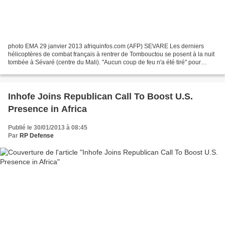
photo EMA 29 janvier 2013 afriquinfos.com (AFP) SEVARE Les derniers
hélicoptères de combat français à rentrer de Tombouctou se posent à la nuit
tombée à Sévaré (centre du Mali). "Aucun coup de feu n'a été tiré" pour
reprendre la ville occupée depuis neuf...
Inhofe Joins Republican Call To Boost U.S.
Presence in Africa
Publié le 30/01/2013 à 08:45
Par
RP Defense