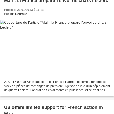
Mali : la France prépare l'envoi de chars Leclerc
Publié le 23/01/2013 à 16:48
Par
RP Defense
23/01 16:09 Par Alain Ruello – Les Echos.fr L'armée de terre a renforcé son
stock de pièces de rechanges de première urgence en vue d'un déploiement
de quatre Leclerc. L'opération Serval monte en puissance, et ce n'est pas
peu dire. Après les hélicoptères...
US offers limited support for French action in
Mali