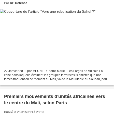
Par
RP Defense
22 Janvier 2013 par MEUNIER Pierre-Marie - Les Forges de Vulcain La
zone dans laquelle évoluent les groupes terroristes islamistes que nos
forces traquent en ce moment au Mali, va de la Mauritanie au Soudan, pour
une surface équivalent à 10 fois la superficie...
Premiers mouvements d'unités africaines vers
le centre du Mali, selon Paris
Publié le 23/01/2013 à 23:38