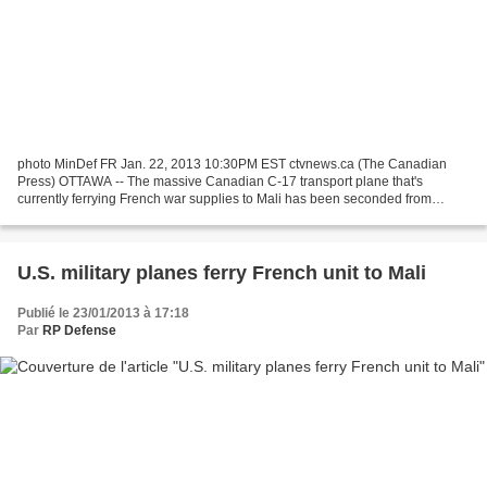
photo MinDef FR Jan. 22, 2013 10:30PM EST ctvnews.ca (The Canadian
Press) OTTAWA -- The massive Canadian C-17 transport plane that's
currently ferrying French war supplies to Mali has been seconded from
regular duty in Canada and elsewhere for the next...
U.S. military planes ferry French unit to Mali
Publié le 23/01/2013 à 17:18
Par
RP Defense