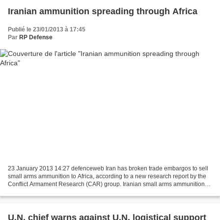
Iranian ammunition spreading through Africa
Publié le 23/01/2013 à 17:45
Par
RP Defense
23 January 2013 14:27 defenceweb Iran has broken trade embargos to sell
small arms ammunition to Africa, according to a new research report by the
Conflict Armament Research (CAR) group. Iranian small arms ammunition
has turned up in nine African countries,...
U.N. chief warns against U.N. logistical support