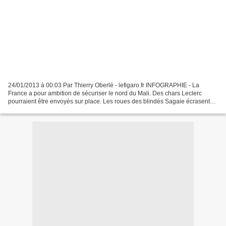
24/01/2013 à 00:03 Par Thierry Oberlé - lefigaro.fr INFOGRAPHIE - La
France a pour ambition de sécuriser le nord du Mali. Des chars Leclerc
pourraient être envoyés sur place. Les roues des blindés Sagaie écrasent
les arbustes. La petite colonne de l'armée...