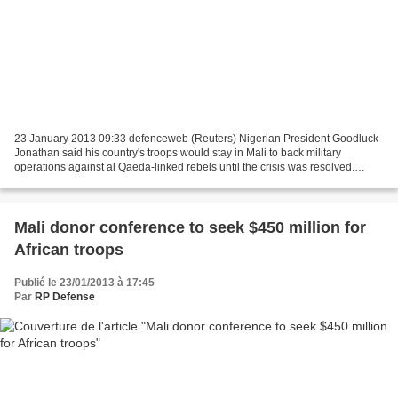
23 January 2013 09:33 defenceweb (Reuters) Nigerian President Goodluck
Jonathan said his country's troops would stay in Mali to back military
operations against al Qaeda-linked rebels until the crisis was resolved.
Nigeria plans to deploy up to 1,200...
Mali donor conference to seek $450 million for
African troops
Publié le 23/01/2013 à 17:45
Par
RP Defense